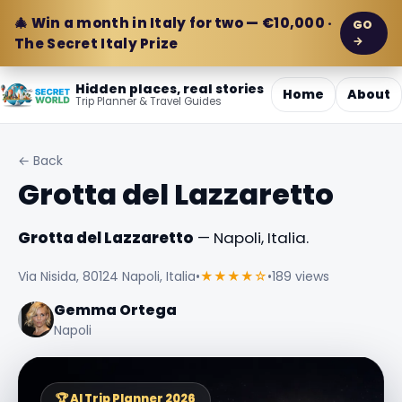
🎄 Win a month in Italy for two — €10,000 ·
GO
→
The Secret Italy Prize
Hidden places, real stories
Home
About
Trip Planner & Travel Guides
← Back
Grotta del Lazzaretto
Grotta del Lazzaretto
— Napoli, Italia.
Via Nisida, 80124 Napoli, Italia
•
★★★★☆
•
189 views
Gemma Ortega
Napoli
🏆 AI Trip Planner 2026