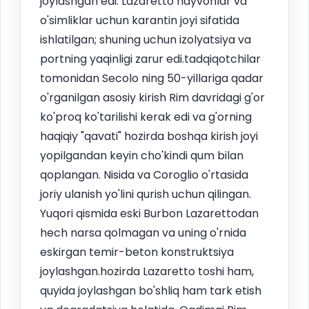
joylashgan edi. Lazaretto hayvonlar va
o'simliklar uchun karantin joyi sifatida
ishlatilgan; shuning uchun izolyatsiya va
portning yaqinligi zarur edi.tadqiqotchilar
tomonidan Secolo ning 50-yillariga qadar
o'rganilgan asosiy kirish Rim davridagi g'or
ko'proq ko'tarilishi kerak edi va g'orning
haqiqiy "qavati" hozirda boshqa kirish joyi
yopilgandan keyin cho'kindi qum bilan
qoplangan. Nisida va Coroglio o'rtasida
joriy ulanish yo'lini qurish uchun qilingan.
Yuqori qismida eski Burbon Lazarettodan
hech narsa qolmagan va uning o'rnida
eskirgan temir-beton konstruktsiya
joylashgan.hozirda Lazaretto toshi ham,
quyida joylashgan bo'shliq ham tark etish