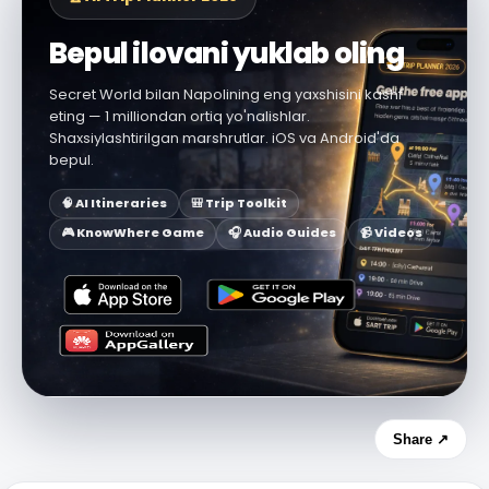
Bepul ilovani yuklab oling
Secret World bilan Napolining eng yaxshisini kashf
eting — 1 milliondan ortiq yo'nalishlar.
Shaxsiylashtirilgan marshrutlar. iOS va Android'da
bepul.
🧠 AI Itineraries
🎒 Trip Toolkit
🎮 KnowWhere Game
🎧 Audio Guides
📹 Videos
Share ↗