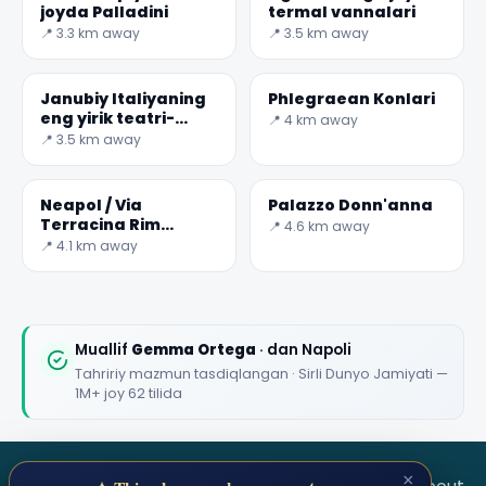
joyda Palladini
termal vannalari
📍 3.3 km away
📍 3.5 km away
Janubiy Italiyaning
Phlegraean Konlari
eng yirik teatri-
📍 4 km away
Arena Flegrea
📍 3.5 km away
Neapol / Via
Palazzo Donn'anna
Terracina Rim
📍 4.6 km away
termal majmuasi
📍 4.1 km away
Muallif
Gemma Ortega
· dan Napoli
Tahririy mazmun tasdiqlangan · Sirli Dunyo Jamiyati —
1M+ joy 62 tilida
×