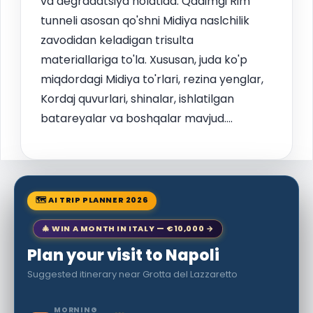
va degradatsiya holatida. Qadimgi Rim
tunneli asosan qo'shni Midiya naslchilik
zavodidan keladigan trisulta
materiallariga to'la. Xususan, juda ko'p
miqdordagi Midiya to'rlari, rezina yenglar,
Kordaj quvurlari, shinalar, ishlatilgan
batareyalar va boshqalar mavjud....
🗺 AI TRIP PLANNER 2026
🎄 WIN A MONTH IN ITALY — €10,000 →
Plan your visit to Napoli
Suggested itinerary near Grotta del Lazzaretto
MORNING