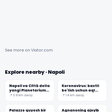
See more on
Viator.com
Explore nearby · Napoli
Napoli va Città della
Koronavirus: baxtli
yangi Planetarium
bo'lish uchun aql
Scienza
bilan sayohat qilish
📍 0.9 km away
📍 1.4 km away
Palazzo quyosh bir
Agnanoning ajoyib