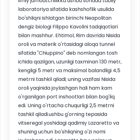
ilmiy jamoatchilikka ushbu sohada tabiiy
laboratoriya sifatida kashshoflik usulida
bo'shliqni ishlatgan birinchi Neapolitan
dengiz biologi Filippo Kavolini tadqiqotlari
bilan mashhur. Ehtimol, Rim davrida Nisida
oroli va materik o'rtasidagi aloqa tunnel
sifatida "Chiuppino" deb nomlangan tosh
ichida qazilgan, uzunligi taxminan 130 metr,
kengligi 5 metr va maksimal balandligi 4,5
metrni tashkil qiladi; uning vazifasi Nisida
oroli yaqinida joylashgan hali ham kam
o'rganilgan port inshootlari bilan bog'liq
edi. Uning o'rtacha chuqurligi 2,5 metrni
tashkil qiladi.ushbu g'orning tepasida
vitseregal yoshidagi qadimiy Lazaretto va
shuning uchun bo'shliqning o'zi nomi