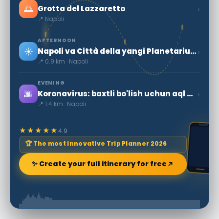
🌅
›
Grotta del Lazzaretto
📍 Napoli
AFTERNOON
☀️
›
Napoli va Città della yangi Planetarium Scienza
📍 0.9 km · Napoli
EVENING
🌆
›
Koronavirus: baxtli bo'lish uchun aql bilan sayohat qilish
📍 1.4 km · Napoli
★★★★★
4.9
🏆 The most innovative Trip Planner 2026
✨ Create your full itinerary for free