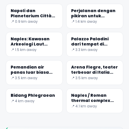
Napoli dan
Perjalanan dengan
Planetarium Città
pikiran untuk
della Scienza
bahagia
📍 0.9 km away
📍 1.4 km away
Naples: Kawasan
Palazzo Paladini
Arkeologi Laut
dari tempat di
Gaiola
matahari
📍 1.5 km away
📍 3.3 km away
Pemandian air
Arena Flegre, teater
panas luar biasa
terbesar di Italia
dari Agnano
selatan
📍 3.5 km away
📍 3.5 km away
Bidang Phlegraean
Naples / Roman
thermal complex
📍 4 km away
dari Via Terracina
📍 4.1 km away