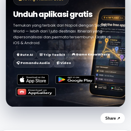
Unduh aplikasi gratis
Temukan yang terbaik dari Napoli dengan Secret
World — lebih dari 1 juta destinasi. Itinerari yang
dipersonalisasi dan permata tersembunyi. Gratis di
iOS & Android.
🎮 Game KnowWhere
🧠 Rute AI
🎒 Trip Toolkit
🎧 Pemandu Audio
📹 Video
Share ↗