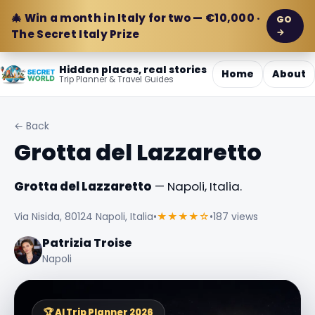
🎄 Win a month in Italy for two — €10,000 ·
GO
→
The Secret Italy Prize
Hidden places, real stories
Home
About
Trip Planner & Travel Guides
← Back
Grotta del Lazzaretto
Grotta del Lazzaretto
— Napoli, Italia.
Via Nisida, 80124 Napoli, Italia
•
★★★★☆
•
187 views
Patrizia Troise
Napoli
🏆 AI Trip Planner 2026