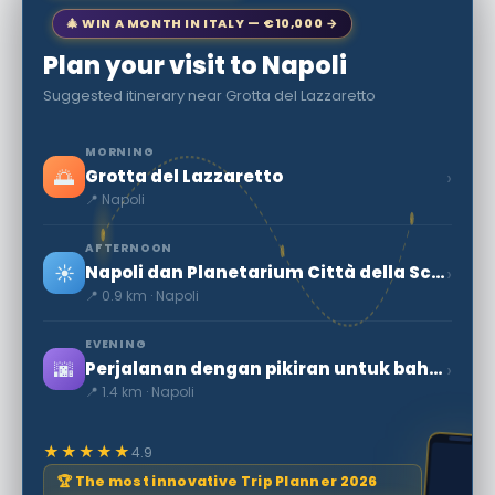
🎄 WIN A MONTH IN ITALY — €10,000 →
Plan your visit to Napoli
Suggested itinerary near Grotta del Lazzaretto
MORNING
🌅
›
Grotta del Lazzaretto
📍 Napoli
AFTERNOON
☀️
›
Napoli dan Planetarium Città della Scienza
📍 0.9 km · Napoli
EVENING
🌆
›
Perjalanan dengan pikiran untuk bahagia
📍 1.4 km · Napoli
★★★★★
4.9
🏆 The most innovative Trip Planner 2026