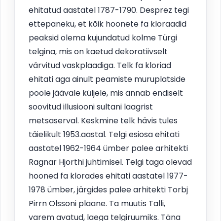
ehitatud aastatel 1787-1790. Desprez tegi
ettepaneku, et kõik hoonete fa kloraadid
peaksid olema kujundatud kolme Türgi
telgina, mis on kaetud dekoratiivselt
värvitud vaskplaadiga. Telk fa kloriad
ehitati aga ainult peamiste muruplatside
poole jäävale küljele, mis annab endiselt
soovitud illusiooni sultani laagrist
metsaserval. Keskmine telk hävis tules
täielikult 1953.aastal. Telgi esiosa ehitati
aastatel 1962-1964 ümber palee arhitekti
Ragnar Hjorthi juhtimisel. Telgi taga olevad
hooned fa klorades ehitati aastatel 1977-
1978 ümber, järgides palee arhitekti Torbj
Pirrn Olssoni plaane. Ta muutis Talli,
varem avatud, laega telgiruumiks. Täna