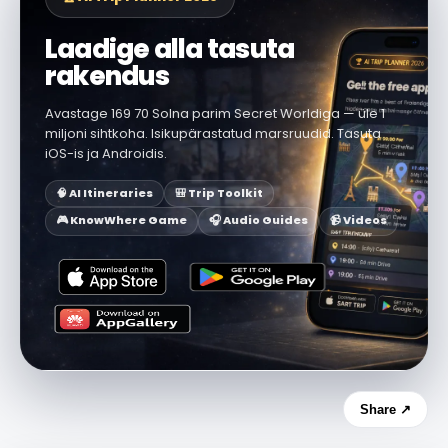
Laadige alla tasuta
rakendus
Avastage 169 70 Solna parim Secret Worldiga — üle 1
miljoni sihtkoha. Isikupärastatud marsruudid. Tasuta
iOS-is ja Androidis.
🧠 AI Itineraries
🎒 Trip Toolkit
🎮 KnowWhere Game
🎧 Audio Guides
📹 Videos
Share ↗