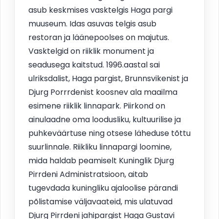
asub keskmises vasktelgis Haga pargi
muuseum. Idas asuvas telgis asub
restoran ja läänepoolses on majutus.
Vasktelgid on riiklik monument ja
seadusega kaitstud. 1996.aastal sai
ulriksdalist, Haga pargist, Brunnsvikenist ja
Djurg Porrrdenist koosnev ala maailma
esimene riiklik linnapark. Piirkond on
ainulaadne oma loodusliku, kultuurilise ja
puhkeväärtuse ning otsese läheduse tõttu
suurlinnale. Riikliku linnapargi loomine,
mida haldab peamiselt Kuninglik Djurg
Pirrdeni Administratsioon, aitab
tugevdada kuningliku ajaloolise pärandi
põlistamise väljavaateid, mis ulatuvad
Djurg Pirrdeni jahipargist Haga Gustavi