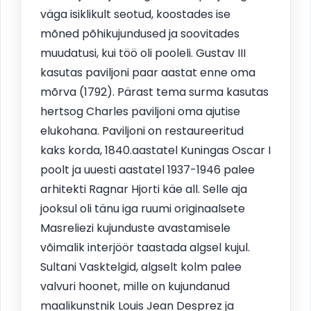
väga isiklikult seotud, koostades ise
mõned põhikujundused ja soovitades
muudatusi, kui töö oli pooleli. Gustav III
kasutas paviljoni paar aastat enne oma
mõrva (1792). Pärast tema surma kasutas
hertsog Charles paviljoni oma ajutise
elukohana. Paviljoni on restaureeritud
kaks korda, 1840.aastatel Kuningas Oscar I
poolt ja uuesti aastatel 1937-1946 palee
arhitekti Ragnar Hjorti käe all. Selle aja
jooksul oli tänu iga ruumi originaalsete
Masreliezi kujunduste avastamisele
võimalik interjöör taastada algsel kujul.
Sultani Vasktelgid, algselt kolm palee
valvuri hoonet, mille on kujundanud
maalikunstnik Louis Jean Desprez ja