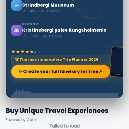
☀️
›
Strindbergi Muuseum
📍 3 km · 169 70 Solna
EVENING
🌆
›
Kristinebergi palee Kungsholmenis
📍 3.6 km · 169 70 Solna
★★★★★
4.9
🏆 The most innovative Trip Planner 2026
✨ Create your full itinerary for free
Buy Unique Travel Experiences
Powered by Viator
Failed to load