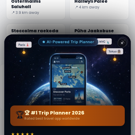
Östermalms
Hallwyli Palee
Saluhall
📍 4 km away
📍 3.9 km away
Stoccolma raekoda
Püha Jaakobuse
kirik Stockholmis
📍 4.1 km away
📍 4.1 km away
✕
Praktiline info
📅
Parim aeg külastamiseks:
Suvi (juuni-aug)
🌤️
Ilm praegu:
9°C, Pilvine
📚
Rohkem infot Vikipeedias
🏆
🏆 #1 Trip Planner 2026
Rated best travel app worldwide
Autor
Lora Sutton
· alates 169 70 Solna
Toimetuse sisu kinnitatud · Secret World Community
★★★★★