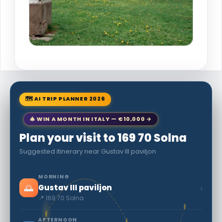
🗺 AI TRIP PLANNER 2026
🎄 WIN A MONTH IN ITALY — €10,000 →
Plan your visit to 169 70 Solna
Suggested itinerary near Gustav III paviljon
MORNING
🌅
›
Gustav III paviljon
📍 169 70 Solna
AFTERNOON