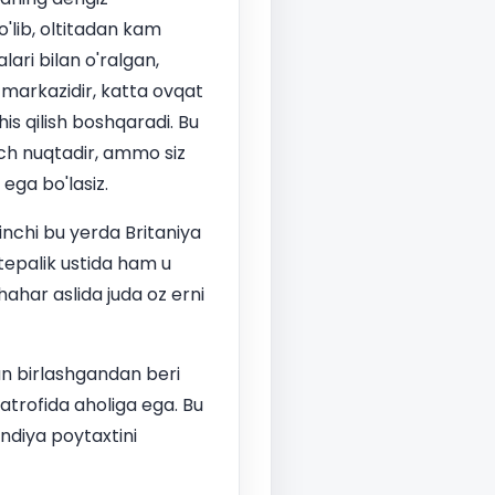
'lib, oltitadan kam
ari bilan o'ralgan,
 markazidir, katta ovqat
his qilish boshqaradi. Bu
ch nuqtadir, ammo siz
ega bo'lasiz.
inchi bu yerda Britaniya
tepalik ustida ham u
hahar aslida juda oz erni
lan birlashgandan beri
atrofida aholiga ega. Bu
ndiya poytaxtini