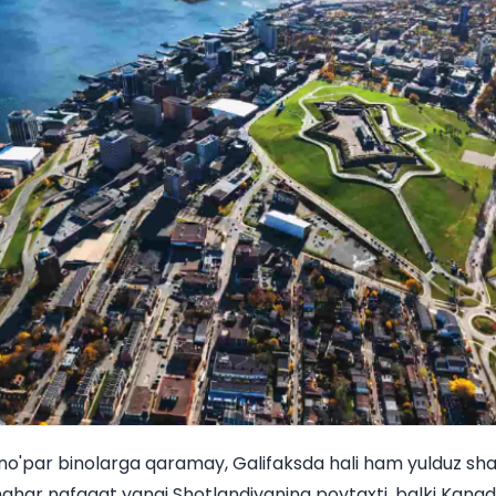
o'par binolarga qaramay, Galifaksda hali ham yulduz shakl
ahar nafaqat yangi Shotlandiyaning poytaxti, balki Kana