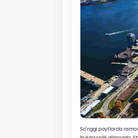
So'nggi paytlarda osmon
hukmronlik qilmoqda. Sh