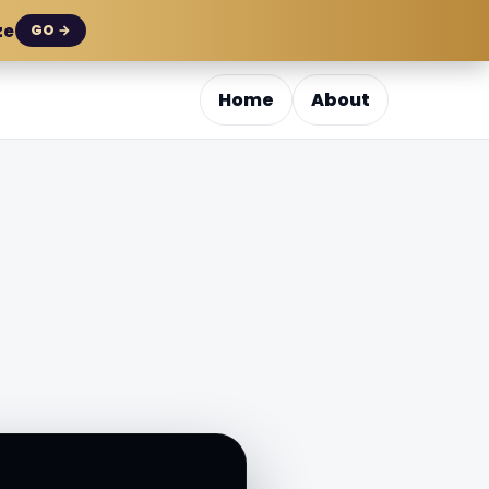
ze
GO →
Home
About