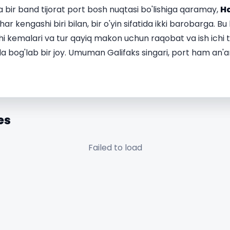
va bir band tijorat port bosh nuqtasi bo'lishiga qaramay,
Ha
r kengashi biri bilan, bir o'yin sifatida ikki barobarga. B
vchi kemalari va tur qayiq makon uchun raqobat va ish ichi 
ida bog'lab bir joy. Umuman Galifaks singari, port ham an
es
Failed to load