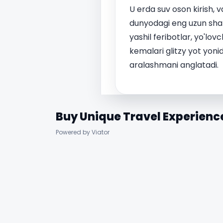
U erda suv oson kirish, 
dunyodagi eng uzun shaha
yashil feribotlar, yo'lo
kemalari glitzy yot yon
aralashmani anglatadi.
Buy Unique Travel Experienc
Powered by Viator