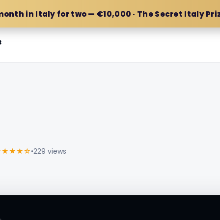
month in Italy for two — €10,000 · The Secret Italy Pri
s
★★★★☆
•
229 views