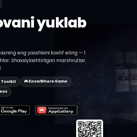
lovani yuklab
axning eng yaxshisini kashf eting — 1
shlar. Shaxsiylashtirilgan marshrutlar.
.
🎮 KnowWhere Game
p Toolkit
deos