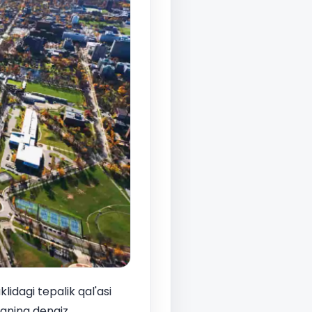
idagi tepalik qal'asi
daning dengiz