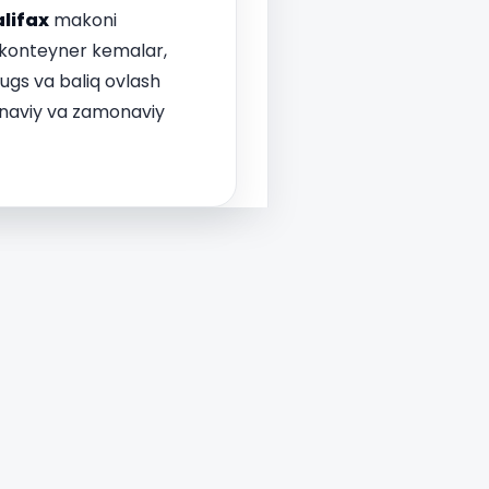
lifax
makoni
u konteyner kemalar,
tugs va baliq ovlash
'anaviy va zamonaviy