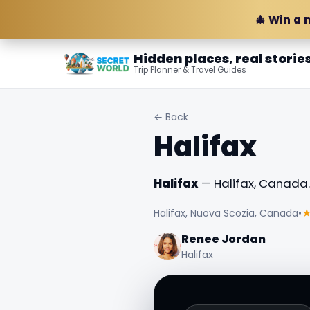
🎄 Win a 
Hidden places, real storie
Trip Planner & Travel Guides
← Back
Halifax
Halifax
— Halifax, Canada.
Halifax, Nuova Scozia, Canada
•
Renee Jordan
Halifax