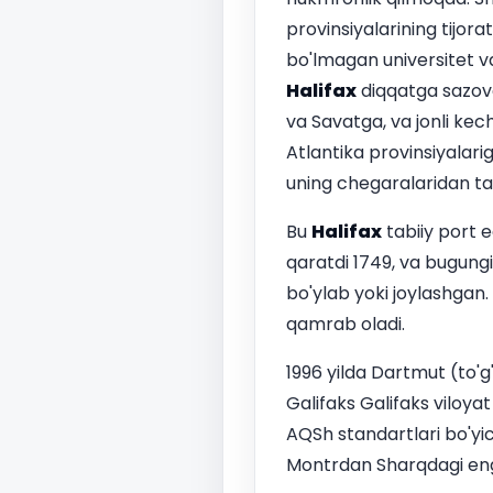
provinsiyalarining tijor
bo'lmagan universitet va
Halifax
diqqatga sazovor
va Savatga, va jonli kech
Atlantika provinsiyalar
uning chegaralaridan ta
Bu
Halifax
tabiiy port e
qaratdi 1749, va bugungi
bo'ylab yoki joylashgan. 
qamrab oladi.
1996 yilda Dartmut (to'g
Galifaks Galifaks viloya
AQSh standartlari bo'yi
Montrdan Sharqdagi eng