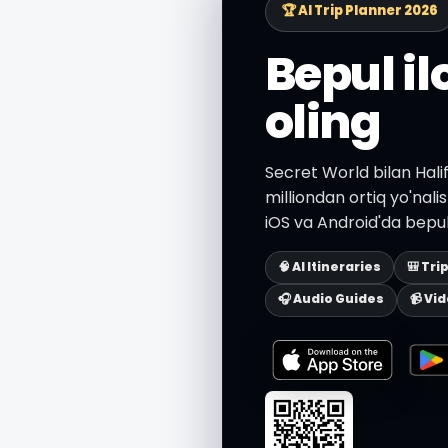
🏆 AI Trip Planner 2026
Bepul i
oling
Secret World bilan Halif
milliondan ortiq yo'nali
iOS va Android'da bepul
🧠 AI Itineraries
🎒 Tri
🎧 Audio Guides
📹 Vi