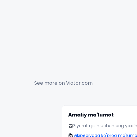
See more on
Viator.com
Amaliy ma'lumot
📅
Ziyorat qilish uchun eng yaxsh
📚
Vikipediyada ko'proq ma'lumo