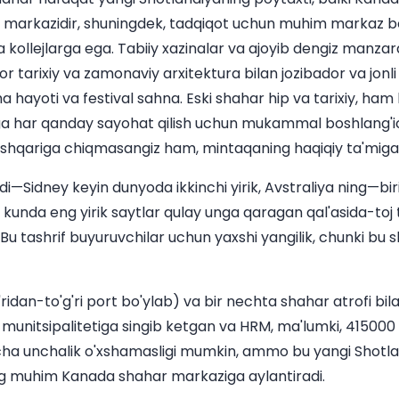
at markazidir, shuningdek, tadqiqot uchun muhim markaz bo
 kollejlarga ega. Tabiiy xazinalar va ajoyib dengiz manzaral
 tarixiy va zamonaviy arxitektura bilan jozibador va jonli
a hayoti va festival sahna. Eski shahar hip va tarixiy, ham 
iga har qanday sayohat qilish uchun mukammal boshlang'i
shqariga chiqmasangiz ham, mintaqaning haqiqiy ta'miga 
di—Sidney keyin dunyoda ikkinchi yirik, Avstraliya ning—bir
 kunda eng yirik saytlar qulay unga qaragan qal'asida-toj 
Bu tashrif buyuruvchilar uchun yaxshi yangilik, chunki bu s
'ridan-to'g'ri port bo'ylab) va bir nechta shahar atrofi bi
t munitsipalitetiga singib ketgan va HRM, ma'lumki, 415000 
cha unchalik o'xshamasligi mumkin, ammo bu yangi Shotla
 muhim Kanada shahar markaziga aylantiradi.