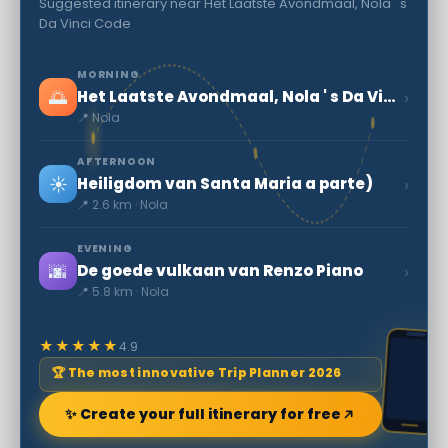
Suggested itinerary near Het Laatste Avondmaal, Nola ' s
Da Vinci Code
MORNING
🌅
›
Het Laatste Avondmaal, Nola ' s Da Vinci Code
📍 Nola
AFTERNOON
☀️
›
Heiligdom van Santa Maria a parte)
📍 2.6 km · Nola
EVENING
🌆
›
De goede vulkaan van Renzo Piano
📍 5.8 km · Nola
★★★★★
4.9
🏆 The most innovative Trip Planner 2026
✨ Create your full itinerary for free