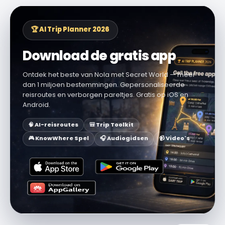
🏆 AI Trip Planner 2026
Download de gratis app
Ontdek het beste van Nola met Secret World — meer
dan 1 miljoen bestemmingen. Gepersonaliseerde
reisroutes en verborgen pareltjes. Gratis op iOS en
Android.
🧠 AI-reisroutes
🎒 Trip Toolkit
🎮 KnowWhere Spel
🎧 Audiogidsen
📹 Video's