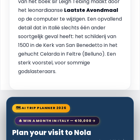
van het boek sir Leigh Tebing maakt door
het leonardiaanse
Laatste Avondmaal
op de computer te wijzigen. Een opvallend
detail dat in Italië slechts één ander
soortgelijk geval heeft: het schilderij van
1500 in de Kerk van San Benedetto in het
gehucht Celarda in Feltre (Belluno). Een
sterk voorstel, voor sommige
godslasteraars.
🗺 AI TRIP PLANNER 2026
🎄 WIN A MONTH IN ITALY — €10,000 →
Plan your visit to Nola