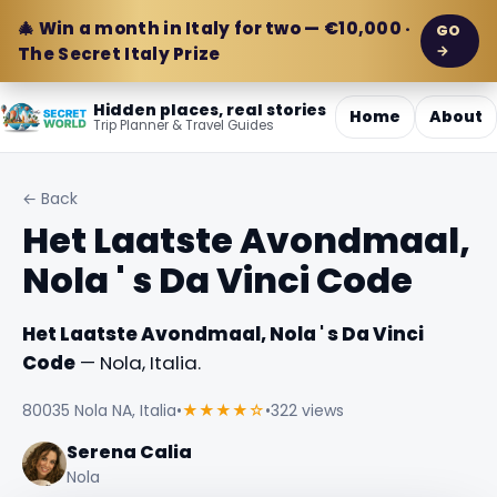
🎄 Win a month in Italy for two — €10,000 ·
GO
→
The Secret Italy Prize
Hidden places, real stories
Home
About
Trip Planner & Travel Guides
← Back
Het Laatste Avondmaal,
Nola ' s Da Vinci Code
Het Laatste Avondmaal, Nola ' s Da Vinci
Code
— Nola, Italia.
80035 Nola NA, Italia
•
★★★★☆
•
322 views
Serena Calia
Nola