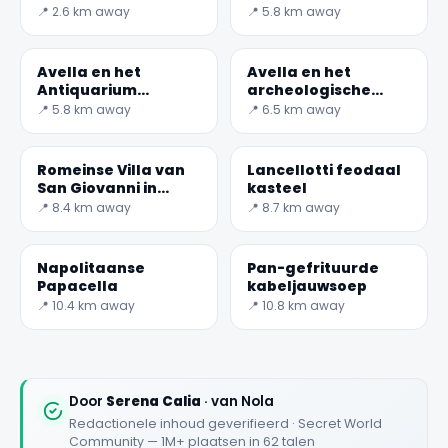
parte)
📍 2.6 km away
📍 5.8 km away
Avella en het
Avella en het
Antiquarium
archeologische
Museum
gebied van Abella
📍 5.8 km away
📍 6.5 km away
✕
Romeinse Villa van
Lancellotti feodaal
San Giovanni in
kasteel
Palco
📍 8.4 km away
📍 8.7 km away
Napolitaanse
Pan-gefrituurde
Papacella
kabeljauwsoep
📍 10.4 km away
📍 10.8 km away
🏆
🏆 #1 Trip Planner 2026
Rated best travel app worldwide
Door
Serena Calia
· van Nola
Redactionele inhoud geverifieerd · Secret World
★★★★★
Community — 1M+ plaatsen in 62 talen