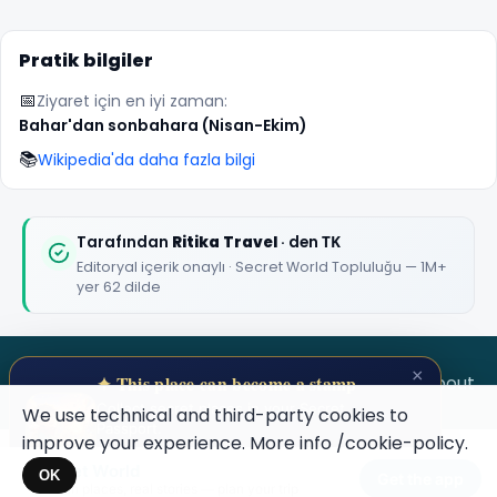
Pratik bilgiler
📅
Ziyaret için en iyi zaman:
Bahar'dan sonbahara (Nisan-Ekim)
🏆
🏆 #1 Trip Planner 2026
📚
Wikipedia'da daha fazla bilgi
Rated best travel app worldwide
★★★★★
Tarafından
Ritika Travel
· den ΤΚ
Editoryal içerik onaylı · Secret World Topluluğu — 1M+
Keep Exploring the World
yer 62 dilde
1,000,000+ places in your pocket. Free.
×
SECRET WORLD
Terms
Privacy
About
✦ This place can become a stamp
Collect secret places in your Secret
We use technical and third-party cookies to
Passport.
Maybe later
improve your experience. More info
/cookie-policy
.
Open your Passport →
Secret World
×
OK
Get the app
Hidden places, real stories — plan your trip