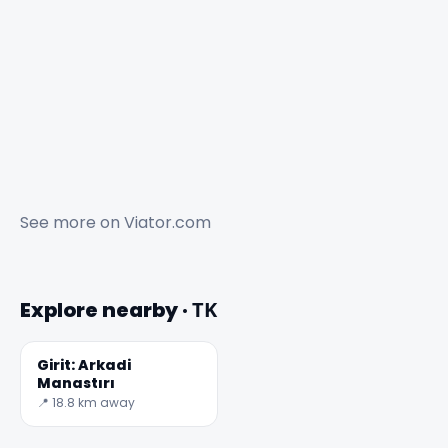
See more on
Viator.com
Explore nearby · ΤΚ
✕
Girit: Arkadi
Manastırı
📍 18.8 km away