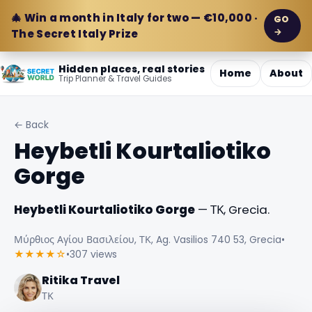
🎄 Win a month in Italy for two — €10,000 ·
GO
→
The Secret Italy Prize
Hidden places, real stories
Home
About
Trip Planner & Travel Guides
← Back
Heybetli Kourtaliotiko
Gorge
Heybetli Kourtaliotiko Gorge
— ΤΚ, Grecia.
Μύρθιος Αγίου Βασιλείου, ΤΚ, Ag. Vasilios 740 53, Grecia
•
★★★★☆
•
307 views
Ritika Travel
ΤΚ