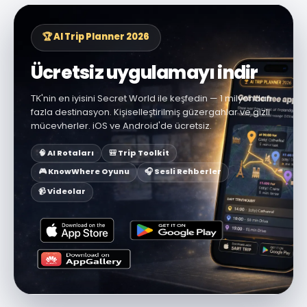
🏆 AI Trip Planner 2026
Ücretsiz uygulamayı indir
ΤΚ'nin en iyisini Secret World ile keşfedin — 1 milyondan
fazla destinasyon. Kişiselleştirilmiş güzergahlar ve gizli
mücevherler. iOS ve Android'de ücretsiz.
🧠 AI Rotaları
🎒 Trip Toolkit
🎮 KnowWhere Oyunu
🎧 Sesli Rehberler
📹 Videolar