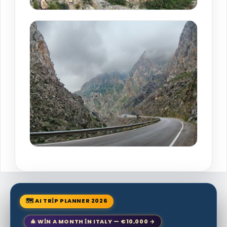
🗺 AI TRIP PLANNER 2026
🎄 WIN A MONTH IN ITALY — €10,000 →