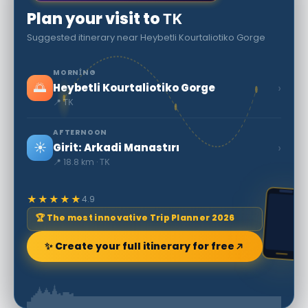
Plan your visit to ΤΚ
Suggested itinerary near Heybetli Kourtaliotiko Gorge
MORNING
🌅
›
Heybetli Kourtaliotiko Gorge
📍 ΤΚ
AFTERNOON
☀️
›
Girit: Arkadi Manastırı
📍 18.8 km · ΤΚ
★★★★★
4.9
🏆 The most innovative Trip Planner 2026
✨ Create your full itinerary for free