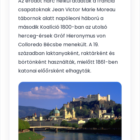
Az erődöt harc nélkül átadták a francia
csapatoknak Jean Victor Marie Moreau
tábornok alatt napóleoni háború a
második Koalíció 1800-ban az utolsó
herceg-érsek Gróf Hieronymus von
Colloredo Bécsbe menekült. A 19.
században laktanyaként, raktárként és
börtönként használták, mielőtt 1861-ben
katonai előőrsként elhagyták.