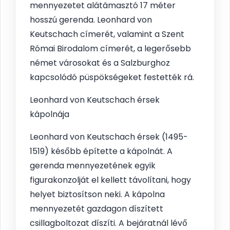
mennyezetet alátámasztó 17 méter
hosszú gerenda. Leonhard von
Keutschach címerét, valamint a Szent
Római Birodalom címerét, a legerősebb
német városokat és a Salzburghoz
kapcsolódó püspökségeket festették rá.
Leonhard von Keutschach érsek
kápolnája
Leonhard von Keutschach érsek (1495-
1519) később építette a kápolnát. A
gerenda mennyezetének egyik
figurakonzolját el kellett távolítani, hogy
helyet biztosítson neki. A kápolna
mennyezetét gazdagon díszített
csillagboltozat díszíti. A bejáratnál lévő