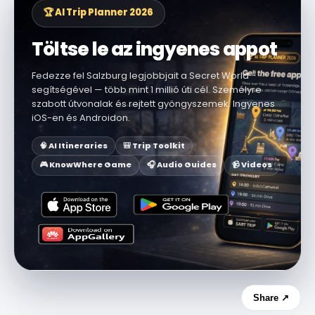
🏆 AI Trip Planner 2026
Töltse le az ingyenes appot
Fedezze fel Salzburg legjobbjait a Secret World
segítségével — több mint 1 millió úti cél. Személyre
szabott útvonalak és rejtett gyöngyszemek. Ingyenes
iOS-en és Androidon.
🧠 AI Itineraries
🎒 Trip Toolkit
🎮 KnowWhere Game
🎧 Audio Guides
📹 Videos
Share ↗