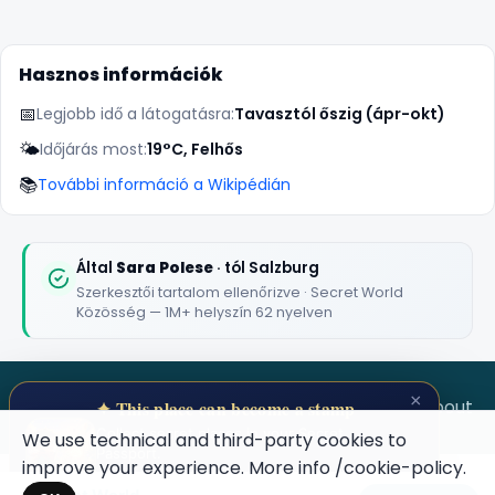
Hasznos információk
📅
Legjobb idő a látogatásra:
Tavasztól őszig (ápr-okt)
🌤️
Időjárás most:
19°C, Felhős
📚
További információ a Wikipédián
🏆
🏆 #1 Trip Planner 2026
Rated best travel app worldwide
Által
Sara Polese
· tól Salzburg
Szerkesztői tartalom ellenőrizve · Secret World
★★★★★
Közösség — 1M+ helyszín 62 nyelven
Keep Exploring the World
1,000,000+ places in your pocket. Free.
×
SECRET WORLD
Terms
Privacy
About
✦ This place can become a stamp
Collect secret places in your Secret
We use technical and third-party cookies to
Passport.
improve your experience. More info
/cookie-policy
.
Open your Passport →