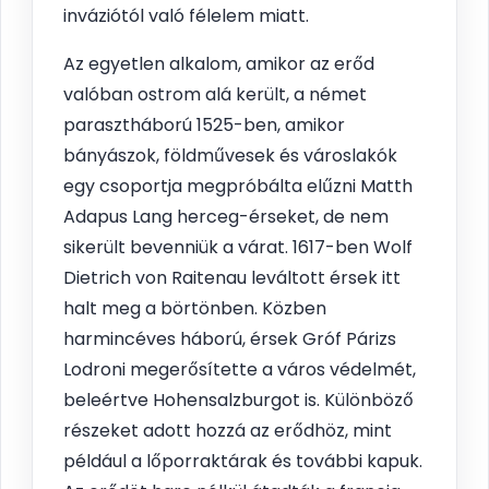
inváziótól való félelem miatt.
Az egyetlen alkalom, amikor az erőd
valóban ostrom alá került, a német
parasztháború 1525-ben, amikor
bányászok, földművesek és városlakók
egy csoportja megpróbálta elűzni Matth
Adapus Lang herceg-érseket, de nem
sikerült bevenniük a várat. 1617-ben Wolf
Dietrich von Raitenau leváltott érsek itt
halt meg a börtönben. Közben
harmincéves háború, érsek Gróf Párizs
Lodroni megerősítette a város védelmét,
beleértve Hohensalzburgot is. Különböző
részeket adott hozzá az erődhöz, mint
például a lőporraktárak és további kapuk.