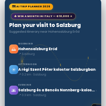
🗺 AI TRIP PLANNER 2026
🎄 WIN A MONTH IN ITALY — €10,000 →
Plan your visit to Salzburg
Suggested itinerary near Hohensalzburg Erőd
MORNING
🌅
›
Hohensalzburg Erőd
📍 Salzburg
AFTERNOON
☀️
›
A régi Szent Péter kolostor Salzburgban
📍 0.2 km · Salzburg
EVENING
🌆
›
Salzburg és a Bencés Nonnberg-kolostor
📍 0.3 km · Salzburg