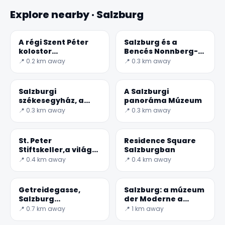
Explore nearby · Salzburg
A régi Szent Péter
Salzburg és a
kolostor
Bencés Nonnberg-
Salzburgban
kolostor
📍 0.2 km away
📍 0.3 km away
Salzburgi
A Salzburgi
székesegyház, a
panoráma Múzeum
város vallási
📍 0.3 km away
📍 0.3 km away
mérföldkője
St. Peter
Residence Square
Stiftskeller,a világ
Salzburgban
legrégebbi étterme
📍 0.4 km away
📍 0.4 km away
Getreidegasse,
Salzburg: a múzeum
Salzburg
der Moderne a
óvárosának nyüzsgő
Mönchsberg
📍 0.7 km away
📍 1 km away
✕
szíve