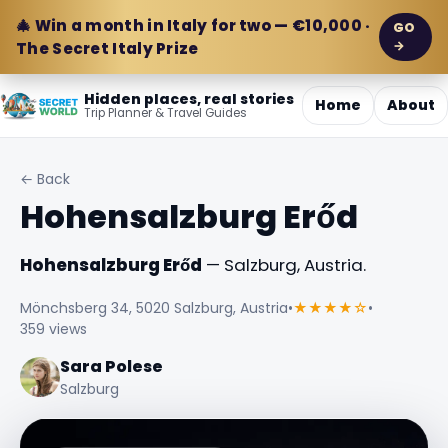
🎄 Win a month in Italy for two — €10,000 ·
GO
→
The Secret Italy Prize
Hidden places, real stories
Home
About
Trip Planner & Travel Guides
← Back
Hohensalzburg Erőd
Hohensalzburg Erőd
— Salzburg, Austria.
Mönchsberg 34, 5020 Salzburg, Austria
•
★★★★☆
•
359 views
Sara Polese
Salzburg