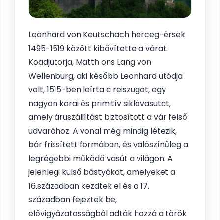
Leonhard von Keutschach herceg-érsek
1495-1519 között kibővítette a várat.
Koadjutorja, Matth ons Lang von
Wellenburg, aki később Leonhard utódja
volt, 1515-ben leírta a reiszugot, egy
nagyon korai és primitív siklóvasutat,
amely áruszállítást biztosított a vár felső
udvarához. A vonal még mindig létezik,
bár frissített formában, és valószínűleg a
legrégebbi működő vasút a világon. A
jelenlegi külső bástyákat, amelyeket a
16.században kezdtek el és a 17.
században fejeztek be,
elővigyázatosságból adták hozzá a török