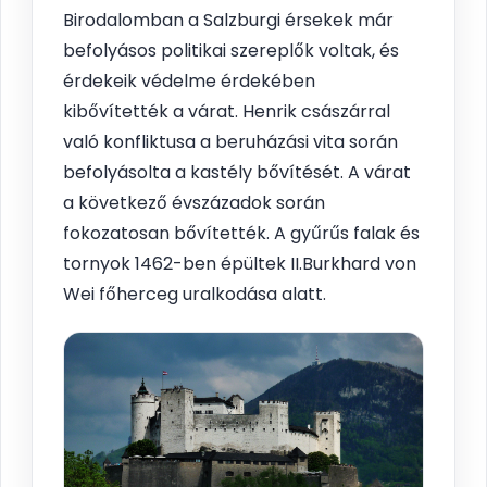
Birodalomban a Salzburgi érsekek már
befolyásos politikai szereplők voltak, és
érdekeik védelme érdekében
kibővítették a várat. Henrik császárral
való konfliktusa a beruházási vita során
befolyásolta a kastély bővítését. A várat
a következő évszázadok során
fokozatosan bővítették. A gyűrűs falak és
tornyok 1462-ben épültek II.Burkhard von
Wei főherceg uralkodása alatt.