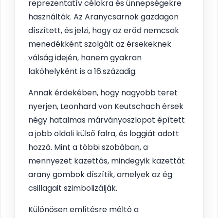
reprezentatív célokra és ünnepségekre
használták. Az Aranycsarnok gazdagon
díszített, és jelzi, hogy az erőd nemcsak
menedékként szolgált az érsekeknek
válság idején, hanem gyakran
lakóhelyként is a 16.századig.
Annak érdekében, hogy nagyobb teret
nyerjen, Leonhard von Keutschach érsek
négy hatalmas márványoszlopot épített
a jobb oldali külső falra, és loggiát adott
hozzá. Mint a többi szobában, a
mennyezet kazettás, mindegyik kazettát
arany gombok díszítik, amelyek az ég
csillagait szimbolizálják.
Különösen említésre méltó a