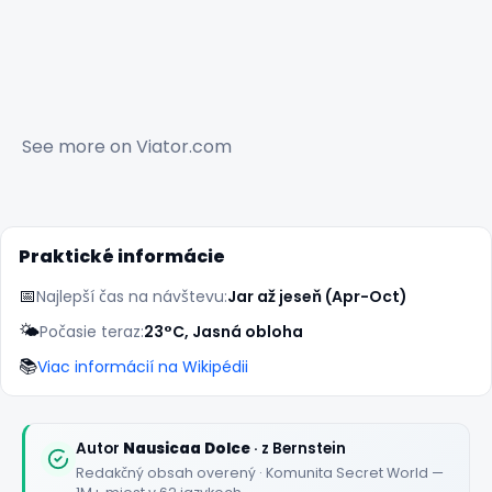
See more on
Viator.com
Praktické informácie
📅
Najlepší čas na návštevu:
Jar až jeseň (Apr-Oct)
🌤️
Počasie teraz:
23°C, Jasná obloha
📚
Viac informácií na Wikipédii
Autor
Nausicaa Dolce
· z Bernstein
Redakčný obsah overený · Komunita Secret World —