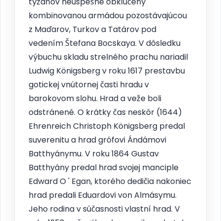
týždňov neúspešne obkľúčený
kombinovanou armádou pozostávajúcou
z Maďarov, Turkov a Tatárov pod
vedením Štefana Bocskaya. V dôsledku
výbuchu skladu strelného prachu nariadil
Ludwig Königsberg v roku 1617 prestavbu
gotickej vnútornej časti hradu v
barokovom slohu. Hrad a veže boli
odstránené. O krátky čas neskôr (1644)
Ehrenreich Christoph Königsberg predal
suverenitu a hrad grófovi Ándámovi
Batthyánymu. V roku 1864 Gustav
Batthyány predal hrad svojej manciple
Edward O ' Egan, ktorého dedičia nakoniec
hrad predali Eduardovi von Almásymu.
Jeho rodina v súčasnosti vlastní hrad. V