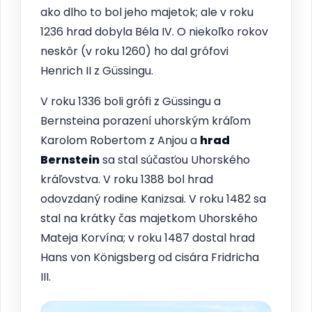
ako dlho to bol jeho majetok; ale v roku
1236 hrad dobyla Béla IV. O niekoľko rokov
neskôr (v roku 1260) ho dal grófovi
Henrich II z Güssingu.
V roku 1336 boli grófi z Güssingu a
Bernsteina porazení uhorským kráľom
Karolom Robertom z Anjou a
hrad
Bernstein
sa stal súčasťou Uhorského
kráľovstva. V roku 1388 bol hrad
odovzdaný rodine Kanizsai. V roku 1482 sa
stal na krátky čas majetkom Uhorského
Mateja Korvína; v roku 1487 dostal hrad
Hans von Königsberg od cisára Fridricha
III.