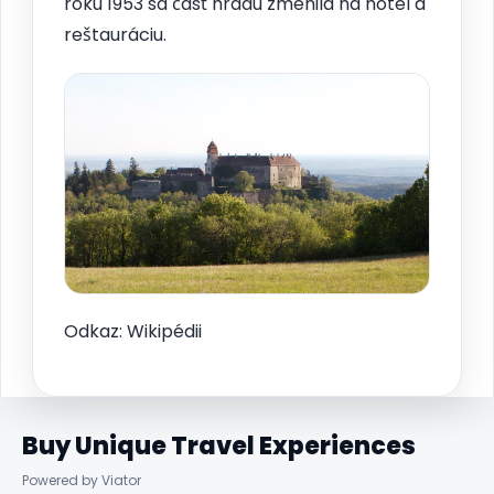
roku 1953 sa časť hradu zmenila na hotel a
reštauráciu.
Odkaz: Wikipédii
Buy Unique Travel Experiences
Powered by Viator