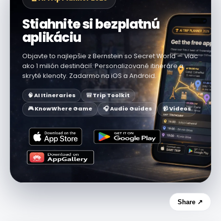
Stiahnite si bezplatnú
aplikáciu
Objavte to najlepšie z Bernstein so Secret World — viac
ako 1 milión destinácií. Personalizované itineráre a
skryté klenoty. Zadarmo na iOS a Android.
🧠 AI Itineraries
🎒 Trip Toolkit
🎮 KnowWhere Game
🎧 Audio Guides
📹 Videos
Share ↗