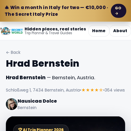
🎄 Win a month in Italy for two — €10,000 ·
GO
→
The Secret Italy Prize
Hidden places, real stories
Home
About
Trip Planner & Travel Guides
← Back
Hrad Bernstein
Hrad Bernstein
— Bernstein, Austria.
Schloßweg 1, 7434 Bernstein, Austria
•
★★★★☆
•
364 views
Nausicaa Dolce
Bernstein
🏆 AI Trip Planner 2026