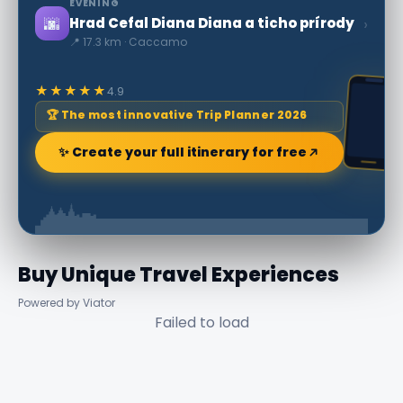
EVENING
🌆
›
Hrad Cefal Diana Diana a ticho prírody
📍 17.3 km · Caccamo
★★★★★
4.9
🏆 The most innovative Trip Planner 2026
✨ Create your full itinerary for free
Buy Unique Travel Experiences
Powered by Viator
Failed to load