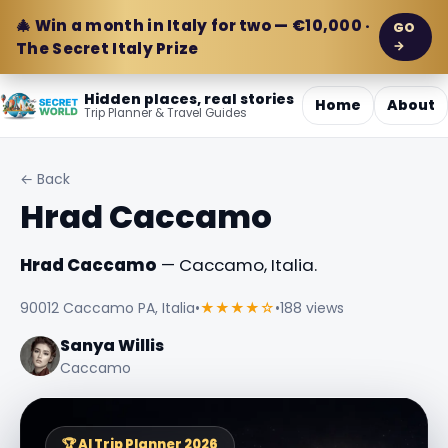
🎄 Win a month in Italy for two — €10,000 ·
GO
→
The Secret Italy Prize
Hidden places, real stories
Home
About
Trip Planner & Travel Guides
← Back
Hrad Caccamo
Hrad Caccamo
— Caccamo, Italia.
90012 Caccamo PA, Italia
•
★★★★☆
•
188 views
Sanya Willis
Caccamo
🏆 AI Trip Planner 2026