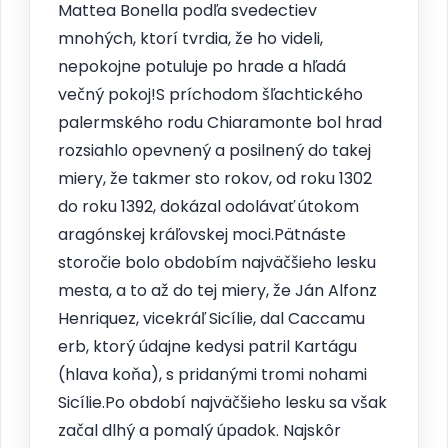
Mattea Bonella podľa svedectiev
mnohých, ktorí tvrdia, že ho videli,
nepokojne potuluje po hrade a hľadá
večný pokoj!S príchodom šľachtického
palermského rodu Chiaramonte bol hrad
rozsiahlo opevnený a posilnený do takej
miery, že takmer sto rokov, od roku 1302
do roku 1392, dokázal odolávať útokom
aragónskej kráľovskej moci.Pätnáste
storočie bolo obdobím najväčšieho lesku
mesta, a to až do tej miery, že Ján Alfonz
Henriquez, vicekráľ Sicílie, dal Caccamu
erb, ktorý údajne kedysi patril Kartágu
(hlava koňa), s pridanými tromi nohami
Sicílie.Po období najväčšieho lesku sa však
začal dlhý a pomalý úpadok. Najskôr