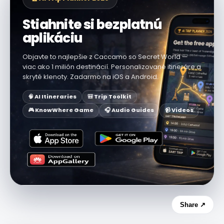
Stiahnite si bezplatnú
aplikáciu
Objavte to najlepšie z Caccamo so Secret World —
viac ako 1 milión destinácií. Personalizované itineráre a
skryté klenoty. Zadarmo na iOS a Android.
🧠 AI Itineraries
🎒 Trip Toolkit
🎮 KnowWhere Game
🎧 Audio Guides
📹 Videos
Share ↗