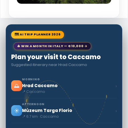
🗺 AI TRIP PLANNER 2026
🎄 WIN A MONTH IN ITALY — €10,000 →
Plan your visit to Caccamo
Suggested itinerary near Hrad Caccamo
MORNING
🌅
›
Hrad Caccamo
📍 Caccamo
AFTERNOON
☀️
›
Múzeum Targa Florio
📍 6.7 km · Caccamo