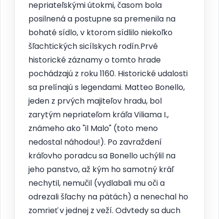
nepriateľskými útokmi, časom bola
posilnená a postupne sa premenila na
bohaté sídlo, v ktorom sídlilo niekoľko
šľachtických sicílskych rodín.Prvé
historické záznamy o tomto hrade
pochádzajú z roku 1160. Historické udalosti
sa prelínajú s legendami. Matteo Bonello,
jeden z prvých majiteľov hradu, bol
zarytým nepriateľom kráľa Viliama I.,
známeho ako "il Malo" (toto meno
nedostal náhodou!). Po zavraždení
kráľovho poradcu sa Bonello uchýlil na
jeho panstvo, až kým ho samotný kráľ
nechytil, nemučil (vydlabali mu oči a
odrezali šľachy na pätách) a nenechal ho
zomrieť v jednej z veží. Odvtedy sa duch