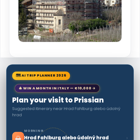
🗺 AI TRIP PLANNER 2026
🎄 WIN A MONTH IN ITALY — €10,000 →
Plan your visit to Prissian
Suggested itinerary near Hrad Fahlburg alebo údolný
hrad
MORNING
🌅
›
Hrad Fahlburg alebo údolný hrad