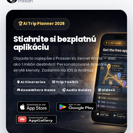
Prissian
🏆 AI Trip Planner 2026
Stiahnite si bezplatnú
aplikáciu
Objavte to najlepšie z Prissian so Secret World — viac
ako 1 milión destinácií. Personalizované itineráre a
skryté klenoty. Zadarmo na iOS a Android.
🧠 AI Itineraries
🎒 Trip Toolkit
🎮 KnowWhere Game
🎧 Audio Guides
📹 Videos