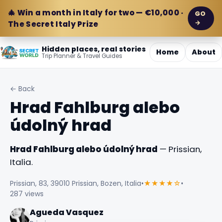
🎄 Win a month in Italy for two — €10,000 ·
GO
→
The Secret Italy Prize
Hidden places, real stories
Home
About
Trip Planner & Travel Guides
← Back
Hrad Fahlburg alebo
údolný hrad
Hrad Fahlburg alebo údolný hrad
— Prissian,
Italia.
Prissian, 83, 39010 Prissian, Bozen, Italia
•
★★★★☆
•
287 views
Agueda Vasquez