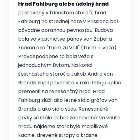
Hrad Fahlburg alebo údolný hrad
postavený v trinástom storočí, hrad
Fahlburg na strednej hore v Prissiano bol
pôvodne obrannou pevnosťou. Budova
bola vo vlastníctve pánov von Zobel a
známa ako "Turm zu Vall" (Turm = veža).
Pravdepodobne to bola veža s
jednoduchým Bytom. Na konci
šestnásteho storočia Jakob Andrä von
Brandis kúpil pevnosť a v roku 1615 ju úplne
premenil na renesančný hrad. Hrad
Fahlburg slúžil ako letné sídlo grófov von
Brandis a ako sídlo súdu. Renesančné
prvky sú stále dobre zachované: vo vnútri
hradu nájdeme starobylé majolikové
kachle, drevené stropy a krásne