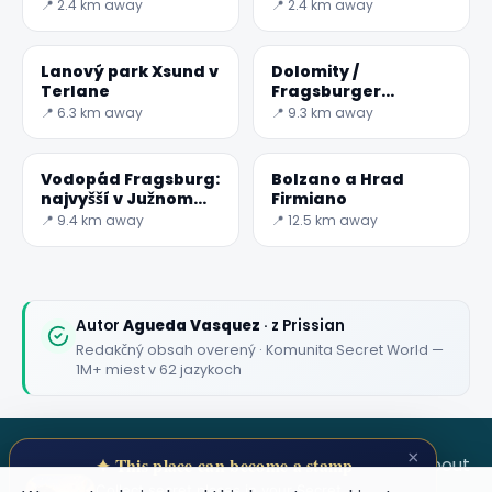
Bavaro v Nalles
📍 2.4 km away
📍 2.4 km away
Lanový park Xsund v
Dolomity /
Terlane
Fragsburger
Wasserfall alebo
📍 6.3 km away
📍 9.3 km away
Cascata del rio
Sinigo
Vodopád Fragsburg:
Bolzano a Hrad
najvyšší v Južnom
Firmiano
Tirolsku
📍 9.4 km away
📍 12.5 km away
Autor
Agueda Vasquez
· z Prissian
Redakčný obsah overený · Komunita Secret World —
1M+ miest v 62 jazykoch
×
SECRET WORLD
Terms
Privacy
About
✦ This place can become a stamp
Collect secret places in your Secret