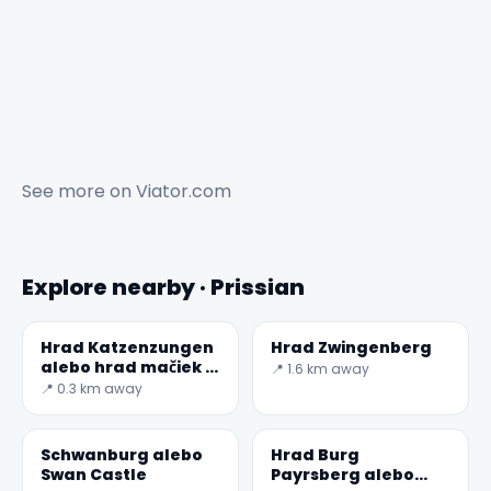
See more on
Viator.com
Explore nearby · Prissian
Hrad Katzenzungen
Hrad Zwingenberg
alebo hrad mačiek v
📍 1.6 km away
Prissiano
📍 0.3 km away
Schwanburg alebo
Hrad Burg
Swan Castle
Payrsberg alebo