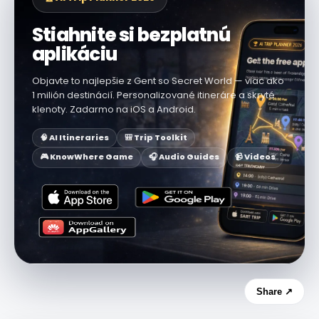
Stiahnite si bezplatnú
aplikáciu
Objavte to najlepšie z Gent so Secret World — viac ako
1 milión destinácií. Personalizované itineráre a skryté
klenoty. Zadarmo na iOS a Android.
🧠 AI Itineraries
🎒 Trip Toolkit
🎮 KnowWhere Game
🎧 Audio Guides
📹 Videos
Share ↗