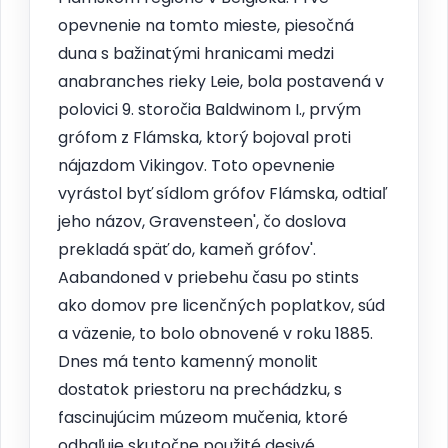
opevnenie na tomto mieste, piesočná
duna s bažinatými hranicami medzi
anabranches rieky Leie, bola postavená v
polovici 9. storočia Baldwinom I., prvým
grófom z Flámska, ktorý bojoval proti
nájazdom Vikingov. Toto opevnenie
vyrástol byť sídlom grófov Flámska, odtiaľ
jeho názov, Gravensteen', čo doslova
prekladá späť do, kameň grófov'.
Aabandoned v priebehu času po stints
ako domov pre licenčných poplatkov, súd
a väzenie, to bolo obnovené v roku 1885.
Dnes má tento kamenný monolit
dostatok priestoru na prechádzku, s
fascinujúcim múzeom mučenia, ktoré
odhaľuje skutočne použité desivé