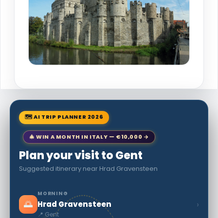
🗺 AI TRIP PLANNER 2026
🎄 WIN A MONTH IN ITALY — €10,000 →
Plan your visit to Gent
Suggested itinerary near Hrad Gravensteen
MORNING
🌅
›
Hrad Gravensteen
📍 Gent