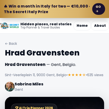
🎄 Win a month in Italy for two — €10,000 ·
GO
→
The Secret Italy Prize
Hidden places, real stories
Home
About
Trip Planner & Travel Guides
← Back
Hrad Gravensteen
Hrad Gravensteen
— Gent, Belgio.
Sint-Veerleplein 11, 9000 Gent, Belgio
•
★★★★☆
•
635 views
Sabrina Miles
Gent
🏆 AI Trip Planner 2026