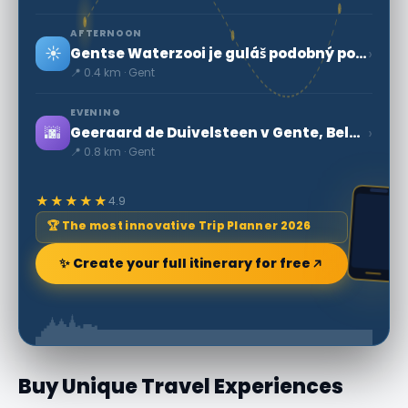
AFTERNOON
☀️
›
Gentse Waterzooi je guláš podobný polievke
📍 0.4 km · Gent
EVENING
🌆
›
Geeraard de Duivelsteen v Gente, Belgicko
📍 0.8 km · Gent
★★★★★
4.9
🏆 The most innovative Trip Planner 2026
✨ Create your full itinerary for free
Buy Unique Travel Experiences