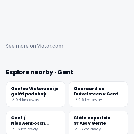
See more on
Viator.com
Explore nearby · Gent
Gentse Waterzooi je
Geeraard de
guláš podobný
Duivelsteen v Gente,
polievke
Belgicko
📍 0.4 km away
📍 0.8 km away
Gent /
Stála expozícia
Nieuwenbosch
STAM v Gente
Abbey
📍 1.6 km away
📍 1.6 km away