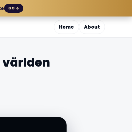
ze
GO →
Home
About
i världen