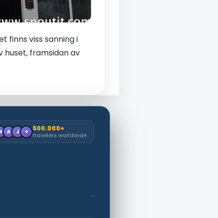
 finns viss sanning i
v huset, framsidan av
500.000+
M
A
J
+
travelers worldwide
›