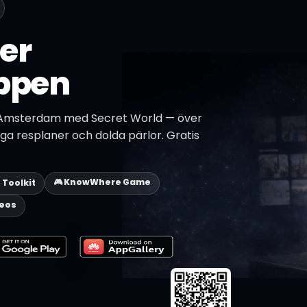
er
ppen
 Amsterdam med Secret World — över
liga resplaner och dolda pärlor. Gratis
🎮 KnowWhere Game
p Toolkit
deos