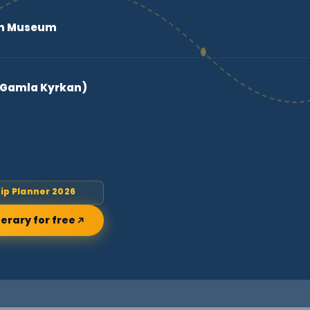
en Museum
 Gamla Kyrkan)
rip Planner 2026
nerary for free