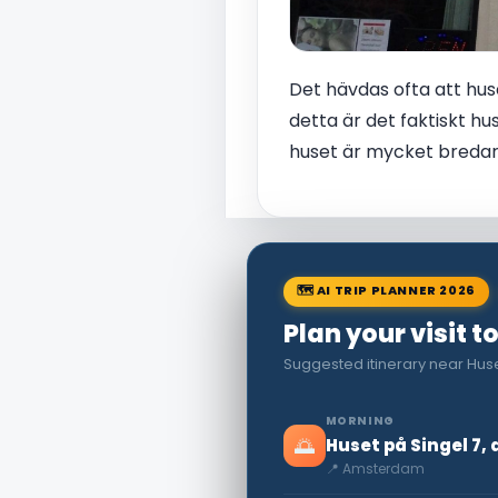
Det hävdas ofta att huse
detta är det faktiskt h
huset är mycket bredar
🗺 AI TRIP PLANNER 2026
Plan your visit
Suggested itinerary near Huse
MORNING
🌅
Huset på Singel 7,
📍 Amsterdam