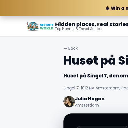
🎄 Win a 
Hidden places, real storie
Trip Planner & Travel Guides
← Back
Huset på S
Huset på Singel 7, den sm
Singel 7, 1012 NA Amsterdam, Pae
Julia Hogan
Amsterdam