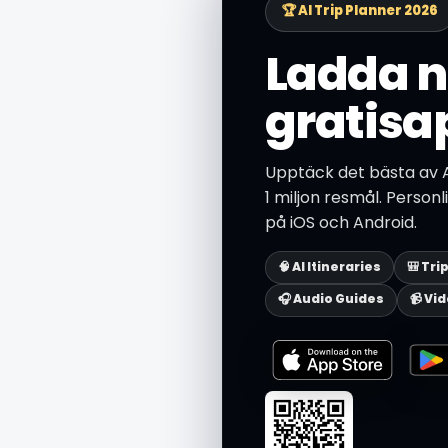
🏆 AI Trip Planner 2026
Ladda n
gratisa
Upptäck det bästa av
1 miljon resmål. Person
på iOS och Android.
🧠 AI Itineraries
🎒 Tri
🎧 Audio Guides
📹 Vi