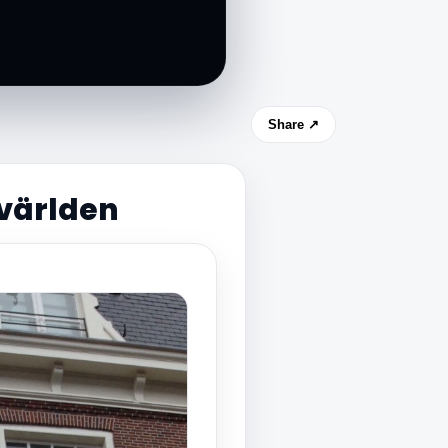
Share ↗
 världen