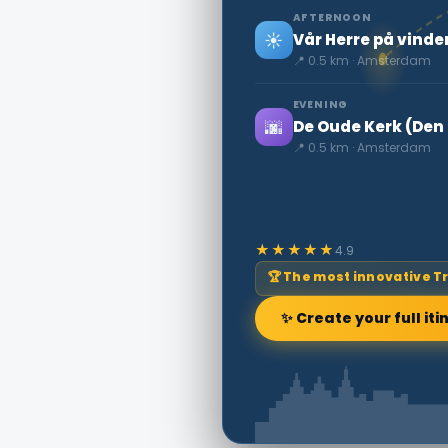
AFTERNOON
☀️
Vår Herre på vind
📍 0.5 km · Amsterdam
EVENING
🌆
De Oude Kerk (Den
📍 0.5 km · Amsterdam
★★★★★
4.9
🏆 The most innovative T
✨ Create your full iti