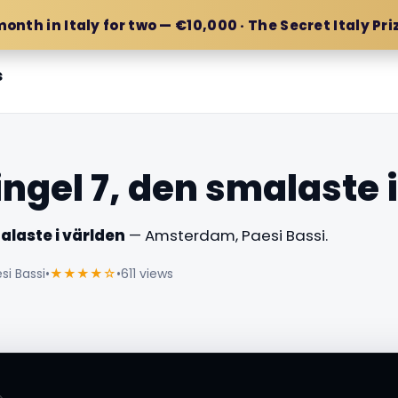
month in Italy for two — €10,000 · The Secret Italy Pri
s
ingel 7, den smalaste 
alaste i världen
— Amsterdam, Paesi Bassi.
si Bassi
•
★★★★☆
•
611 views