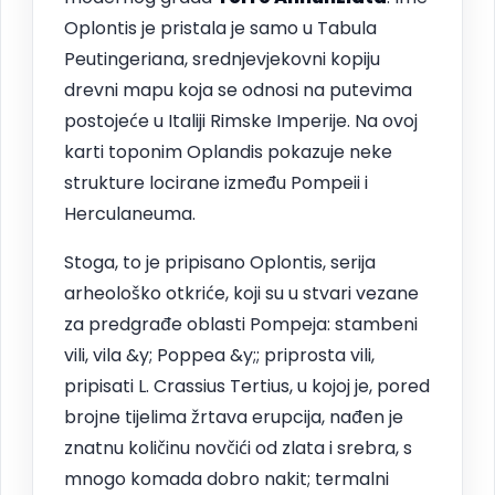
Oplontis je pristala je samo u Tabula
Peutingeriana, srednjevjekovni kopiju
drevni mapu koja se odnosi na putevima
postojeće u Italiji Rimske Imperije. Na ovoj
karti toponim Oplandis pokazuje neke
strukture locirane između Pompeii i
Herculaneuma.
Stoga, to je pripisano Oplontis, serija
arheološko otkriće, koji su u stvari vezane
za predgrađe oblasti Pompeja: stambeni
vili, vila &y; Poppea &y;; priprosta vili,
pripisati L. Crassius Tertius, u kojoj je, pored
brojne tijelima žrtava erupcija, nađen je
znatnu količinu novčići od zlata i srebra, s
mnogo komada dobro nakit; termalni