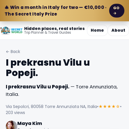
🎄 Win a month in Italy for two — €10,000 ·
GO
→
The Secret Italy Prize
Hidden places, real stories
Home
About
Trip Planner & Travel Guides
← Back
I prekrasnu Vilu u
Popeji.
I prekrasnu Vilu u Popeji.
— Torre Annunziata,
Italia.
Via Sepolcri, 80058 Torre Annunziata NA, Italia
•
★★★★☆
•
203 views
Maya Kim