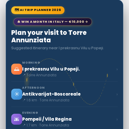
🗺 AI TRIP PLANNER 2026
🎄 WIN A MONTH IN ITALY — €10,000 →
Plan your visit to Torre
Annunziata
Suggested itinerary near I prekrasnu Vilu u Popeji.
MORNING
🌅
›
I prekrasnu Vilu u Popeji.
📍 Torre Annunziata
AFTERNOON
☀️
›
Antikvarijat-Boscoreale
📍 1.6 km · Torre Annunziata
EVENING
🌆
›
Pompeii / Vila Regina
📍 1.7 km · Torre Annunziata