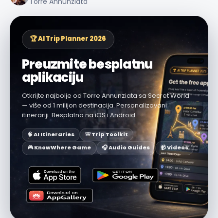
Torre Annunziata
🏆 AI Trip Planner 2026
Preuzmite besplatnu
aplikaciju
Otkrijte najbolje od Torre Annunziata sa Secret World
— više od 1 milijon destinacija. Personalizovani
itinerariji. Besplatno na iOS i Android.
🧠 AI Itineraries
🎒 Trip Toolkit
🎮 KnowWhere Game
🎧 Audio Guides
📹 Videos