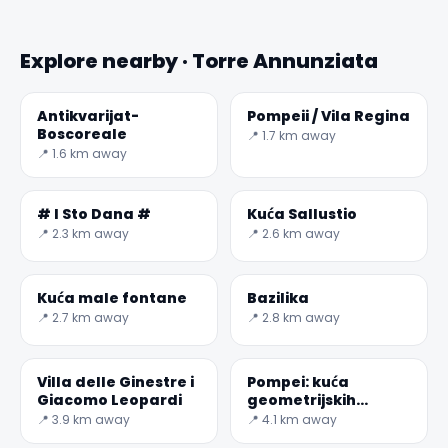
Explore nearby · Torre Annunziata
Antikvarijat-
Pompeii / Vila Regina
Boscoreale
📍 1.7 km away
📍 1.6 km away
# I Sto Dana #
Kuća Sallustio
📍 2.3 km away
📍 2.6 km away
Kuća male fontane
Bazilika
📍 2.7 km away
📍 2.8 km away
Villa delle Ginestre i
Pompei: kuća
Giacomo Leopardi
geometrijskih
mozaika
📍 3.9 km away
📍 4.1 km away