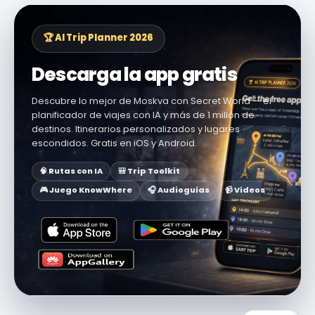
🏆 AI Trip Planner 2026
Descarga la app gratis
Descubre lo mejor de Moskva con Secret World — el
planificador de viajes con IA y más de 1 millón de
destinos. Itinerarios personalizados y lugares
escondidos. Gratis en iOS y Android.
🧠 Rutas con IA
🎒 Trip Toolkit
🎮 Juego KnowWhere
🎧 Audioguías
📹 Vídeos