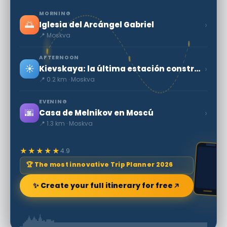
MORNING
🌅
›
Iglesia del Arcángel Gabriel
📍 Moskva
AFTERNOON
☀️
›
Kievskaya: la última estación construida en el Anillo Central de Moscú
📍 0.2 km · Moskva
EVENING
🌆
›
Casa de Melnikov en Moscú
📍 1.3 km · Moskva
★★★★★
4.9
🏆 The most innovative Trip Planner 2026
✨ Create your full itinerary for free