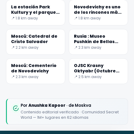
La estación Park
Novodevichy es uno
Kultury y el parque
de los rincones más
Gorky
bellos de Moscú
📍 1.8 km away
📍 1.8 km away
✕
Moscú: Catedral de
Rusia : Museo
Cristo Salvador
Pushkin de Bellas
Artes
📍 2.2 km away
📍 2.3 km away
Moscú: Cementerio
OJSC Krasny
de Novodevichy
Oktyabr (Octubre
Rojo)
📍 2.3 km away
📍 2.5 km away
🏆
🏆 #1 Trip Planner 2026
Rated best travel app worldwide
Por
Anushka Kapoor
· de Moskva
Contenido editorial verificado · Comunidad Secret
★★★★★
World — 1M+ lugares en 62 idiomas
Keep Exploring the World