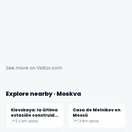
See more on
Viator.com
Explore nearby · Moskva
Kievskaya: la última
Casa de Melnikov en
estación construida
Moscú
en el Anillo Central
📍 0.2 km away
📍 1.3 km away
de Moscú