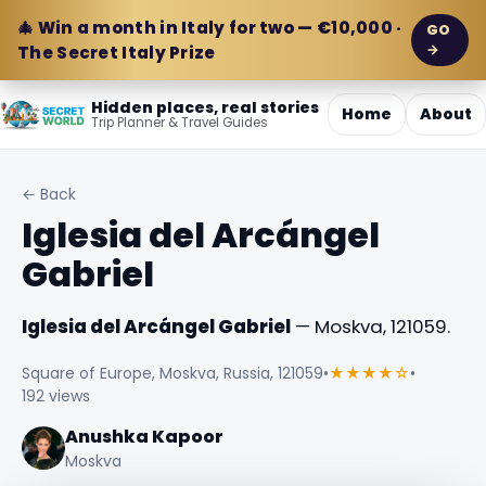
🎄 Win a month in Italy for two — €10,000 ·
GO
→
The Secret Italy Prize
Hidden places, real stories
Home
About
Trip Planner & Travel Guides
← Back
Iglesia del Arcángel
Gabriel
Iglesia del Arcángel Gabriel
— Moskva, 121059.
Square of Europe, Moskva, Russia, 121059
•
★★★★☆
•
192 views
Anushka Kapoor
Moskva