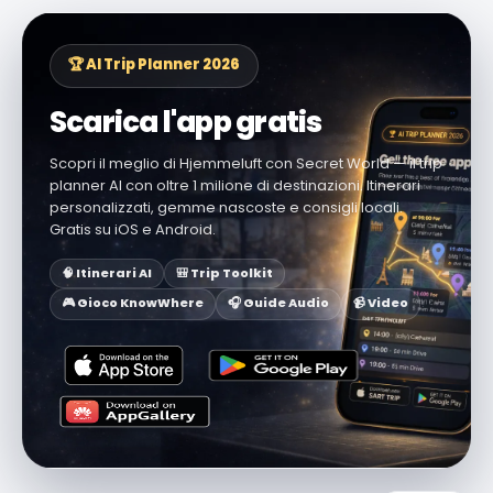
🏆 AI Trip Planner 2026
Scarica l'app gratis
Scopri il meglio di Hjemmeluft con Secret World — il trip
planner AI con oltre 1 milione di destinazioni. Itinerari
personalizzati, gemme nascoste e consigli locali.
Gratis su iOS e Android.
🧠 Itinerari AI
🎒 Trip Toolkit
🎮 Gioco KnowWhere
🎧 Guide Audio
📹 Video