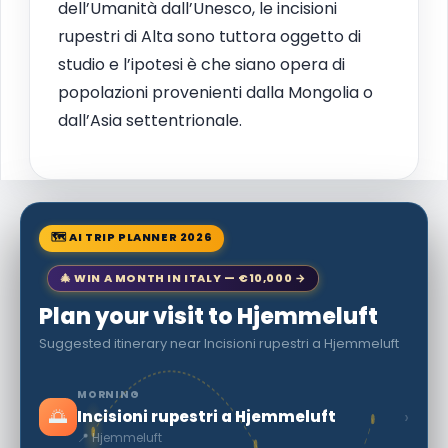
dell’Umanità dall’Unesco, le incisioni
rupestri di Alta sono tuttora oggetto di
studio e l’ipotesi è che siano opera di
popolazioni provenienti dalla Mongolia o
dall’Asia settentrionale.
🗺 AI TRIP PLANNER 2026
🎄 WIN A MONTH IN ITALY — €10,000 →
Plan your visit to Hjemmeluft
Suggested itinerary near Incisioni rupestri a Hjemmeluft
MORNING
🌅
›
Incisioni rupestri a Hjemmeluft
📍 Hjemmeluft