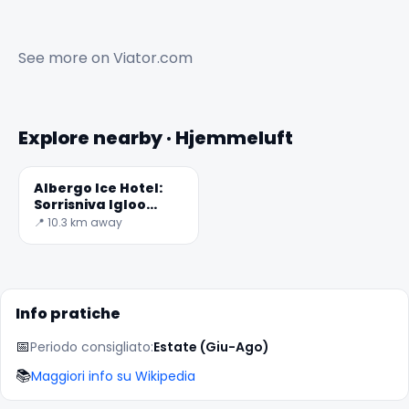
See more on
Viator.com
Explore nearby · Hjemmeluft
Albergo Ice Hotel:
Sorrisniva Igloo
Hotel
📍 10.3 km away
Info pratiche
📅
Periodo consigliato:
Estate (Giu-Ago)
📚
Maggiori info su Wikipedia