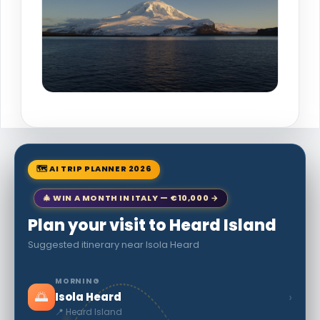
🗺 AI TRIP PLANNER 2026
🎄 WIN A MONTH IN ITALY — €10,000 →
Plan your visit to Heard Island
Suggested itinerary near Isola Heard
MORNING
🌅
›
Isola Heard
📍 Heard Island