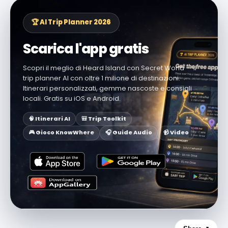
🏆 AI Trip Planner 2026
Scarica l'app gratis
Scopri il meglio di Heard Island con Secret World — il
trip planner AI con oltre 1 milione di destinazioni.
Itinerari personalizzati, gemme nascoste e consigli
locali. Gratis su iOS e Android.
🧠 Itinerari AI
🎒 Trip Toolkit
🎮 Gioco KnowWhere
🎧 Guide Audio
📹 Video