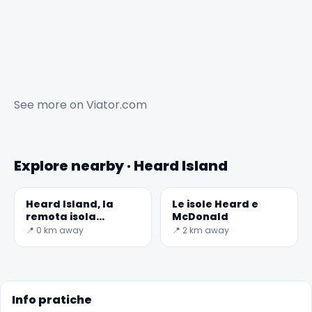
See more on
Viator.com
Explore nearby · Heard Island
Heard Island, la
Le isole Heard e
remota isola
McDonald
vulcanica
📍 0 km away
📍 2 km away
Info pratiche