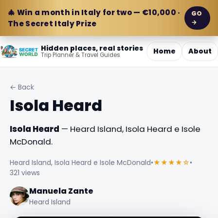
🎄 Win a month in Italy for two — €10,000 ·
GO
→
The Secret Italy Prize
Hidden places, real stories
Home
About
Trip Planner & Travel Guides
← Back
Isola Heard
Isola Heard
— Heard Island, Isola Heard e Isole
McDonald.
Heard Island, Isola Heard e Isole McDonald
•
★★★★☆
•
321 views
Manuela Zante
Heard Island