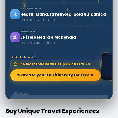
AFTERNOON
☀️
›
Heard Island, la remota isola vulcanica
📍 0 km · Heard Island
EVENING
🌆
›
Le isole Heard e McDonald
📍 2 km · Heard Island
★★★★★
4.9
🏆 The most innovative Trip Planner 2026
✨ Create your full itinerary for free
Buy Unique Travel Experiences