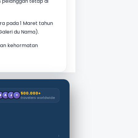
h pelanggan tetap di
a pada 1 Maret tahun
 Galeri du Nama).
 dan kehormatan
500.000+
M
A
J
+
travelers worldwide
›