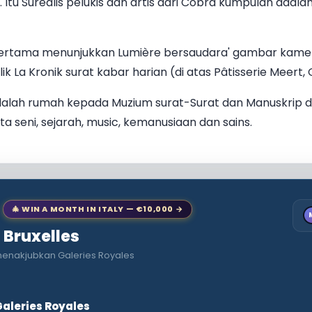
 Itu Surealis pelukis dan artis dari Cobra kumpulan adala
 pertama menunjukkan Lumière bersaudara' gambar kamer
lik La Kronik surat kabar harian (di atas Pâtisserie Meert,
y adalah rumah kepada Muzium surat-Surat dan Manuskrip
ta seni, sejarah, music, kemanusiaan dan sains.
🎄 WIN A MONTH IN ITALY — €10,000 →
o Bruxelles
 menakjubkan Galeries Royales
aleries Royales