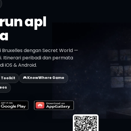
run apl
a
i Bruxelles dengan Secret World —
asi. Itinerari peribadi dan permata
i iOS & Android.
🎮 KnowWhere Game
p Toolkit
deos