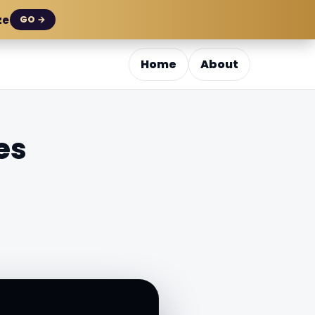
ze
GO →
Home
About
es