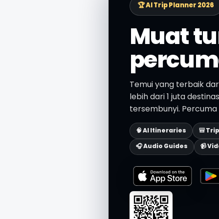
🏆 AI Trip Planner 2026
Muat tu
percum
Temui yang terbaik dar
lebih dari 1 juta destin
tersembunyi. Percuma d
🧠 AI Itineraries
🎒 Tri
🎧 Audio Guides
📹 Vi