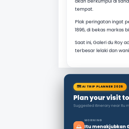
akan berkumpul di sana.
tempat.
Plak peringatan ingat
1896, di bekas markas bi
Saat ini, Galeri du Ro
terbesar lelaki dan wani
🗺 AI TRIP PLANNER 2026
Plan your visit t
Suggested itinerary near Itu
MORNING
🌅
Itu menakjubkan G