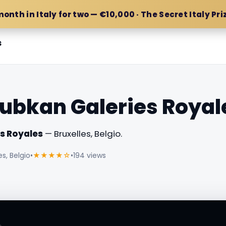
month in Italy for two — €10,000 · The Secret Italy Pri
s
ubkan Galeries Royal
s Royales
— Bruxelles, Belgio.
s, Belgio
•
★★★★☆
•
194 views