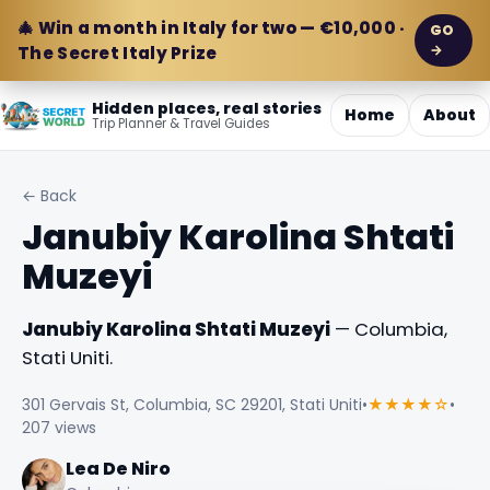
🎄 Win a month in Italy for two — €10,000 ·
GO
→
The Secret Italy Prize
Hidden places, real stories
Home
About
Trip Planner & Travel Guides
← Back
Janubiy Karolina Shtati
Muzeyi
Janubiy Karolina Shtati Muzeyi
— Columbia,
Stati Uniti.
301 Gervais St, Columbia, SC 29201, Stati Uniti
•
★★★★☆
•
207 views
Lea De Niro