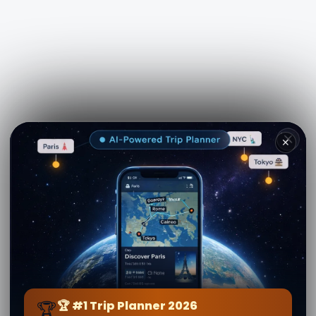
✕
See more on
Viator.com
🏆
🏆 #1 Trip Planner 2026