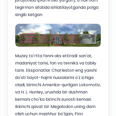
jarayonida iplarni olib yurgan), u hali ham
tegirmon sifatida ishlatilayotganda polga
singib ketgan.
Muzey to'rtta fanni aks ettiradi: san'at,
madaniyat tarixi, fan va texnika va tabiiy
tarix. Eksponatlar Charleston eng yaxshi
do'sti hayot-hajmi nusxalarini o'z ichiga
oladi, birinchi Amerika-qurilgan Lokomotiv,
va H. L. Hunley, urushda bir dushman
kemani cho'ka birinchi suvosti kemasi.
Ikkinchi qavat bir Megalodon uning dam
olish uchun mashhur bo'lgan, Finn