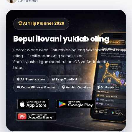
Columbia
🏆 AI Trip Planner 2026
Bepul ilovani yuklab oling
Secret World bilan Columbianing eng yaxshisini kashf
eting — 1 milliondan ortiq yo'nalishlar.
Shaxsiylashtirilgan marshrutlar. iOS va Android'da
bepul.
🧠 AI Itineraries
🎒 Trip Toolkit
🎮 KnowWhere Game
🎧 Audio Guides
📹 Videos