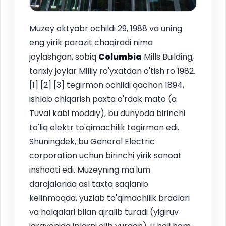
Muzey oktyabr ochildi 29, 1988 va uning
eng yirik parazit chaqiradi nima
joylashgan, sobiq
Columbia
Mills Building,
tarixiy joylar Milliy ro'yxatdan o'tish ro 1982.
[1] [2] [3] tegirmon ochildi qachon 1894,
ishlab chiqarish paxta o'rdak mato (a
Tuval kabi moddiy), bu dunyoda birinchi
to'liq elektr to'qimachilik tegirmon edi.
Shuningdek, bu General Electric
corporation uchun birinchi yirik sanoat
inshooti edi. Muzeyning ma'lum
darajalarida asl taxta saqlanib
kelinmoqda, yuzlab to'qimachilik bradlari
va halqalari bilan ajralib turadi (yigiruv