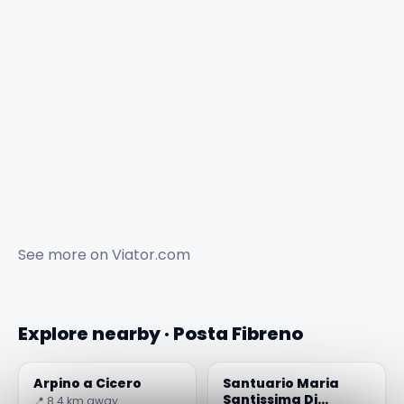
See more on
Viator.com
Explore nearby · Posta Fibreno
Arpino a Cicero
Santuario Maria
Santissima Di
📍 8.4 km away