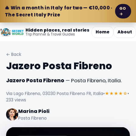
🎄 Win a month in Italy for two — €10,000 ·
GO
→
The Secret Italy Prize
Hidden places, real stories
Home
About
Trip Planner & Travel Guides
← Back
Jazero Posta Fibreno
Jazero Posta Fibreno
— Posta Fibreno, Italia.
Via Lago Fibreno, 03030 Posta Fibreno FR, Italia
•
★★★★☆
•
233 views
Marina Pioli
Posta Fibreno