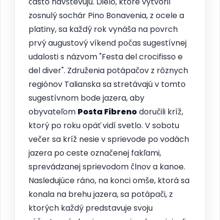
často navštevujú. Dielo, ktoré vytvoril
zosnulý sochár Pino Bonavenia, z ocele a
platiny, sa každý rok vynáša na povrch
prvý augustový víkend počas sugestívnej
udalosti s názvom "Festa del crocifisso e
del diver". Združenia potápačov z rôznych
regiónov Talianska sa stretávajú v tomto
sugestívnom bode jazera, aby
obyvateľom
Posta Fibreno
doručili kríž,
ktorý po roku opäť vidí svetlo. V sobotu
večer sa kríž nesie v sprievode po vodách
jazera po ceste označenej fakľami,
sprevádzanej sprievodom člnov a kanoe.
Nasledujúce ráno, na konci omše, ktorá sa
konala na brehu jazera, sa potápači, z
ktorých každý predstavuje svoju