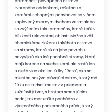
prítomnosť plávajúceho ostrova
tvoreného oddenkami, rašelinou a
koreňmi, schopnými pohybovať sa v ňom
zaplavený miernym dychom vetra alebo
so zvýšením toku prameňov, ktoré tečú v
blízkosti relevantnej oblasti. Možno kvôli
chemickému zloženiu takéhoto ostrova
sa stromy, ktoré sú na jeho povrchu,
nevyvíjajú ako iné podobné stromy, ktoré
majú korene na suchej zemi, ale rastú len
o niečo viac ako len Kríky. "Rota", ako sa
miestne nazýva plávajúci ostrov, ktorý má
šírku asi tridsať metrov v priemere a
kužeľovitý tvar, s hrotom smerujúcim
nadol, takmer určite pochádza z
výnimočného podzemného prúdu, ktorý