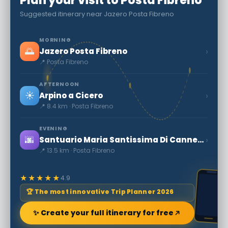
Plan your visit to Posta Fibreno
Suggested itinerary near Jazero Posta Fibreno
MORNING
🌅
›
Jazero Posta Fibreno
📍 Posta Fibreno
AFTERNOON
☀️
›
Arpino a Cicero
📍 8.4 km · Posta Fibreno
EVENING
🌆
›
Santuario Maria Santissima Di Canneto
📍 13.5 km · Posta Fibreno
★★★★★
4.9
🏆 The most innovative Trip Planner 2026
✨ Create your full itinerary for free