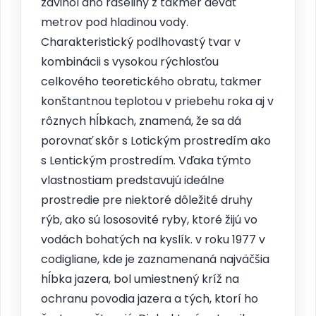
zdvihol dno rašeliny z takmer deväť
metrov pod hladinou vody.
Charakteristický podlhovastý tvar v
kombinácii s vysokou rýchlosťou
celkového teoretického obratu, takmer
konštantnou teplotou v priebehu roka aj v
rôznych hĺbkach, znamená, že sa dá
porovnať skôr s Lotickým prostredím ako
s Lentickým prostredím. Vďaka týmto
vlastnostiam predstavujú ideálne
prostredie pre niektoré dôležité druhy
rýb, ako sú lososovité ryby, ktoré žijú vo
vodách bohatých na kyslík. v roku 1977 v
codigliane, kde je zaznamenaná najväčšia
hĺbka jazera, bol umiestnený kríž na
ochranu povodia jazera a tých, ktorí ho