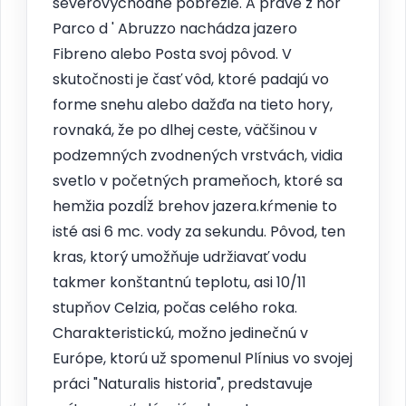
severovýchodné pobrežie. A práve z hôr
Parco d ' Abruzzo nachádza jazero
Fibreno alebo Posta svoj pôvod. V
skutočnosti je časť vôd, ktoré padajú vo
forme snehu alebo dažďa na tieto hory,
rovnaká, že po dlhej ceste, väčšinou v
podzemných zvodnených vrstvách, vidia
svetlo v početných prameňoch, ktoré sa
hemžia pozdĺž brehov jazera.kŕmenie to
isté asi 6 mc. vody za sekundu. Pôvod, ten
kras, ktorý umožňuje udržiavať vodu
takmer konštantnú teplotu, asi 10/11
stupňov Celzia, počas celého roka.
Charakteristickú, možno jedinečnú v
Európe, ktorú už spomenul Plínius vo svojej
práci "Naturalis historia", predstavuje