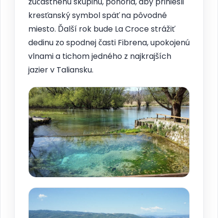
zúčastnenú skupinu, ponoria, aby priniesli
kresťanský symbol späť na pôvodné
miesto. Ďalší rok bude La Croce strážiť
dedinu zo spodnej časti Fibrena, upokojenú
vlnami a tichom jedného z najkrajších
jazier v Taliansku.