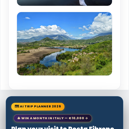
🗺 AI TRIP PLANNER 2026
🎄 WIN A MONTH IN ITALY — €10,000 →