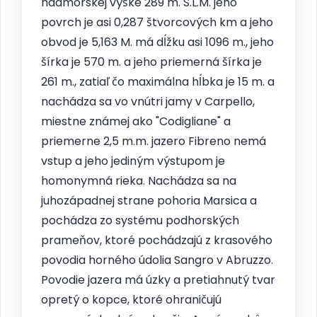
nadmorskej výške 289 m. S.L.M. jeho
povrch je asi 0,287 štvorcových km a jeho
obvod je 5,163 M. má dĺžku asi 1096 m., jeho
šírka je 570 m. a jeho priemerná šírka je
261 m., zatiaľ čo maximálna hĺbka je 15 m. a
nachádza sa vo vnútri jamy v Carpello,
miestne známej ako "Codigliane" a
priemerne 2,5 m.m. jazero Fibreno nemá
vstup a jeho jediným výstupom je
homonymná rieka. Nachádza sa na
juhozápadnej strane pohoria Marsica a
pochádza zo systému podhorských
prameňov, ktoré pochádzajú z krasového
povodia horného údolia Sangro v Abruzzo.
Povodie jazera má úzky a pretiahnutý tvar
opretý o kopce, ktoré ohraničujú