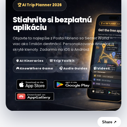
🏆 AI Trip Planner 2026
Stiahnite si bezplatnú
aplikáciu
Objavte to najlepšie z Posta Fibreno so Secret World —
viac ako 1 milión destinácií. Personalizované itineráre a
skryté klenoty. Zadarmo na iOS a Android.
🧠 AI Itineraries
🎒 Trip Toolkit
🎮 KnowWhere Game
🎧 Audio Guides
📹 Videos
Share ↗