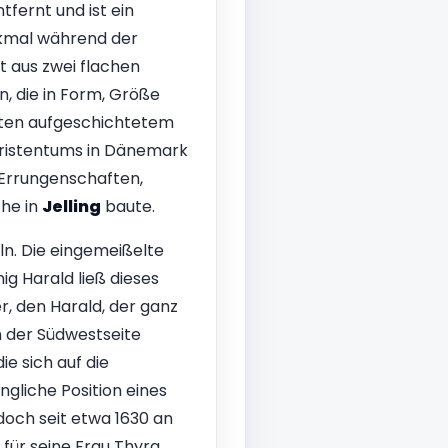
tfernt und ist ein
enkmal während der
t aus zwei flachen
, die in Form, Größe
chten aufgeschichtetem
hristentums in Dänemark
 Errungenschaften,
che in
Jelling
baute.
ln. Die eingemeißelte
g Harald ließ dieses
, den Harald, der ganz
 der Südwestseite
ie sich auf die
gliche Position eines
doch seit etwa 1630 an
für seine Frau Thyra,