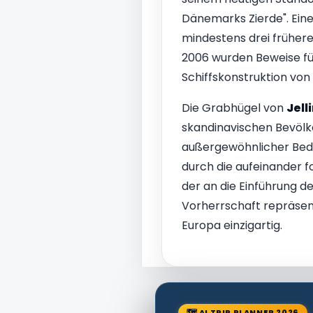
Dänemarks Zierde". Eine
mindestens drei frühere
2006 wurden Beweise für
Schiffskonstruktion vo
Die Grabhügel von
Jell
skandinavischen Bevölk
außergewöhnlicher Bede
durch die aufeinander f
der an die Einführung de
Vorherrschaft repräsent
Europa einzigartig.
🗺 AI TRIP PLANNER 2026