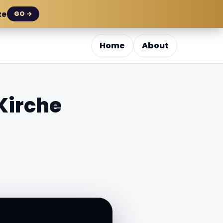
ze
GO →
Home
About
Kirche