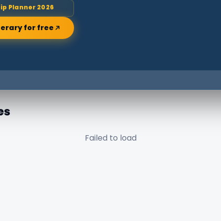
rip Planner 2026
nerary for free
es
Failed to load