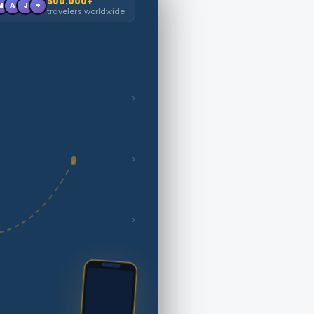
500.000+
M
A
J
+
travelers worldwide
›
›
›