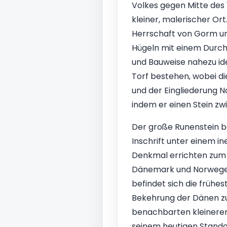
Volkes gegen Mitte des 
kleiner, malerischer Ort
Herrschaft von Gorm und
Hügeln mit einem Durchm
und Bauweise nahezu ide
Torf bestehen, wobei di
und der Eingliederung 
indem er einen Stein zw
Der große Runenstein be
Inschrift unter einem i
Denkmal errichten zum 
Dänemark und Norwegen 
befindet sich die frühest
Bekehrung der Dänen zu
benachbarten kleineren 
seinem heutigen Standort