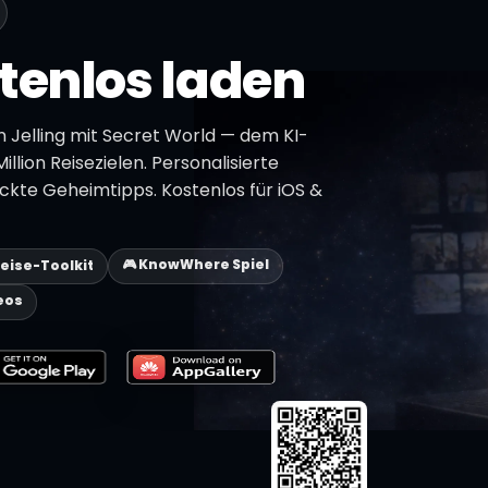
tenlos laden
 Jelling mit Secret World — dem KI-
illion Reisezielen. Personalisierte
ckte Geheimtipps. Kostenlos für iOS &
🎮 KnowWhere Spiel
Reise-Toolkit
eos