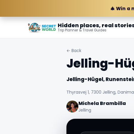
🎄 Win a 
Hidden places, real storie
Trip Planner & Travel Guides
← Back
Jelling-Hü
Jelling-Hügel, Runenstei
Thyrasvej 1, 7300 Jelling, Danim
Michela Brambilla
Jelling