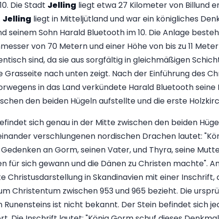
10. Die Stadt
Jelling
liegt etwa 27 Kilometer von Billund en
.
Jelling
liegt in Mitteljütland und war ein königliches D
 seinem Sohn Harald Bluetooth im 10. Die Anlage besteh
esser von 70 Metern und einer Höhe von bis zu 11 Metern
ntisch sind, da sie aus sorgfältig in gleichmäßigen Schi
e Grasseite nach unten zeigt. Nach der Einführung des C
Norwegens in das Land verkündete Harald Bluetooth seine
ischen den beiden Hügeln aufstellte und die erste Holzkir
findet sich genau in der Mitte zwischen den beiden Hüge
neinander verschlungenen nordischen Drachen lautet: "Köni
Gedenken an Gorm, seinen Vater, und Thyra, seine Mutter
für sich gewann und die Dänen zu Christen machte". An
e Christusdarstellung in Skandinavien mit einer Inschrift, d
m Christentum zwischen 953 und 965 bezieht. Die ursprün
Runensteins ist nicht bekannt. Der Stein befindet sich je
. Die Inschrift lautet: "König Gorm schuf dieses Denkmal 