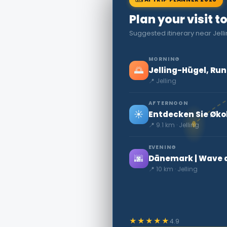
Plan your visit to
Suggested itinerary near Jell
MORNING
🌅
Jelling-Hügel, Ru
📍 Jelling
AFTERNOON
☀️
Entdecken Sie Økol
📍 9.1 km · Jelling
EVENING
🌆
Dänemark | Wave a
📍 10 km · Jelling
★★★★★
4.9