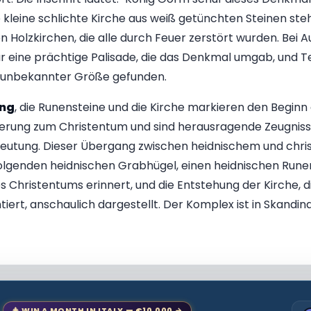
 kleine schlichte Kirche aus weiß getünchten Steinen steh
n Holzkirchen, die alle durch Feuer zerstört wurden. Bei
 eine prächtige Palisade, die das Denkmal umgab, und Te
n unbekannter Größe gefunden.
ing
, die Runensteine und die Kirche markieren den Begin
erung zum Christentum und sind herausragende Zeugnisse
utung. Dieser Übergang zwischen heidnischem und chris
olgenden heidnischen Grabhügel, einen heidnischen Runen
s Christentums erinnert, und die Entstehung der Kirche, di
iert, anschaulich dargestellt. Der Komplex ist in Skandin
🎄 WIN A MONTH IN ITALY — €10,000 →