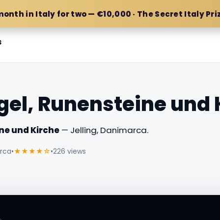
month in Italy for two — €10,000 · The Secret Italy Pri
s
gel, Runensteine und 
ne und Kirche
— Jelling, Danimarca.
arca
•
★★★★☆
•
226 views