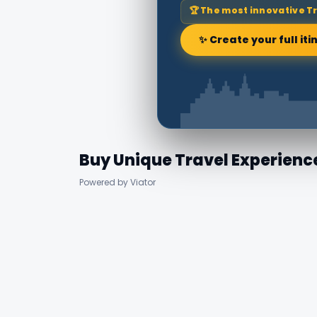
🏆 The most innovative T
✨ Create your full iti
Buy Unique Travel Experienc
Powered by Viator