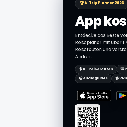
🏆 AI Trip Planner 2026
App kos
Entdecke das Beste von
Reiseplaner mit über 1 M
Reiserouten und verste
Android.
🧠 KI-Reiserouten
🎒 
🎧 Audioguides
📹 Vid