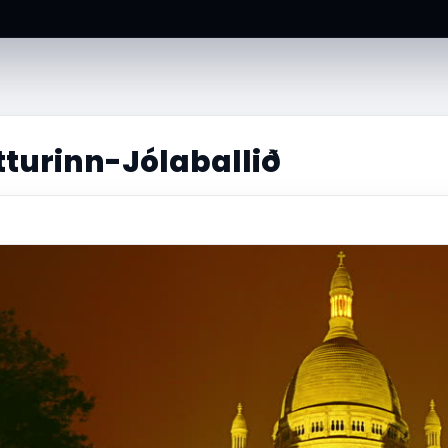
turinn-Jólaballið