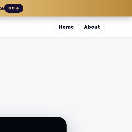
ze
GO →
Home
About