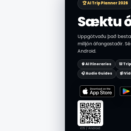
🏆 AI Trip Planner 2026
Sæktu ó
Uppgötvaðu það besta í
milljón áfangastaðir. S
Android.
🧠 AI Itineraries
🎒 Tri
🎧 Audio Guides
📹 Vi
iOS / Android