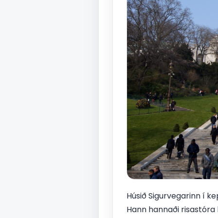
Húsið Sigurvegarinn í ke
Hann hannaði risastóra 