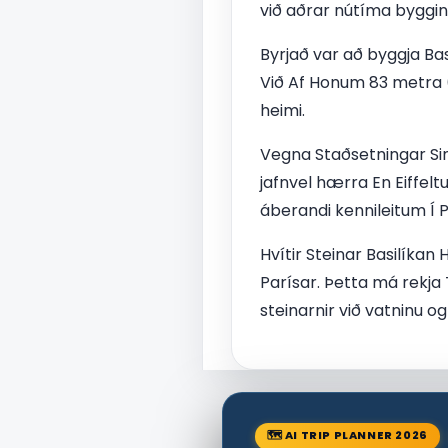
við aðrar nútíma byggin
Byrjað var að byggja Bas
Við Af Honum 83 metra (
heimi.
Vegna Staðsetningar Sin
jafnvel hærra En Eiffelt
áberandi kennileitum Í P
Hvítir Steinar Basilíkan
Parísar. Þetta má rekja 
steinarnir við vatninu og 
🗺 AI TRIP PLANNER 2026