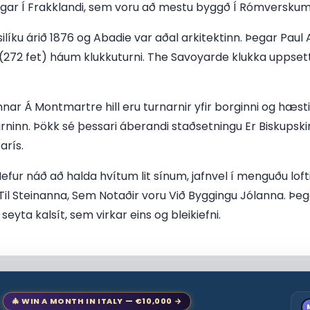
gar Í Frakklandi, sem voru að mestu byggð Í Rómverskum 
ilíku árið 1876 og Abadie var aðal arkitektinn. Þegar Paul 
272 fet) háum klukkuturni. The Savoyarde klukka uppsett 
nar Á Montmartre hill eru turnarnir yfir borginni og hæst
urninn. Þökk sé þessari áberandi staðsetningu Er Biskupski
arís.
 Hefur náð að halda hvítum lit sínum, jafnvel í menguðu lof
Til Steinanna, Sem Notaðir voru Við Byggingu Jólanna. Þeg
seyta kalsít, sem virkar eins og bleikiefni.
🎄 WIN A MONTH IN ITALY — €10,000 →