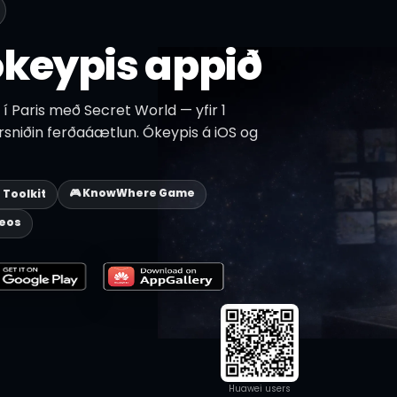
keypis appið
 Paris með Secret World — yfir 1
érsniðin ferðaáætlun. Ókeypis á iOS og
🎮 KnowWhere Game
p Toolkit
deos
Huawei users