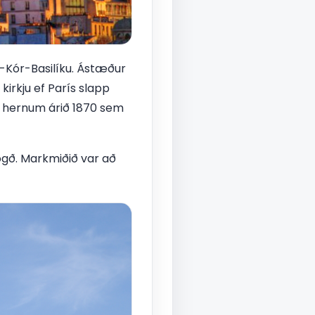
s-Kór-Basilíku. Ástæður
kirkju ef París slapp
a hernum árið 1870 sem
ögð. Markmiðið var að