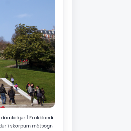
dómkirkjur Í Frakklandi.
endur í skörpum mótsögn