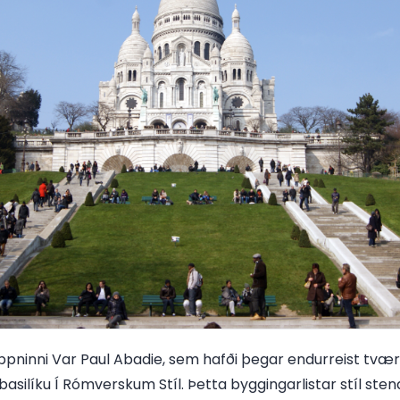
ppninni Var Paul Abadie, sem hafði þegar endurreist tvær 
basilíku Í Rómverskum Stíl. Þetta byggingarlistar stíl st