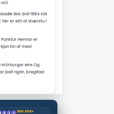
stíl.
Abadie lést árið 1884 tók
hér er eitt af stærstu í
i Punktur Hennar er
rkjan Ein af mest
ti stórborgar eins Og
ar það rignir, bregðast
500.000+
M
A
J
+