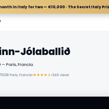
month in Italy for two — €10,000 · The Secret Italy Pri
s
inn-Jólaballið
ð
— Paris, Francia.
75018 Paris, Francia
•
★★★★☆
•
346 views