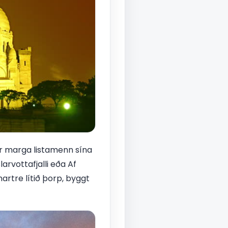
ir marga listamenn sína
arvottafjalli eða Af
martre lítið þorp, byggt