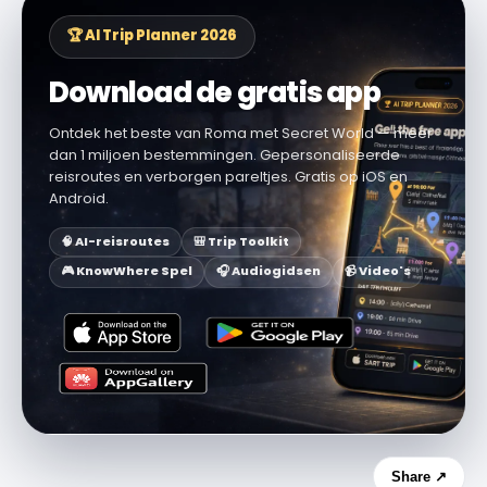
🏆 AI Trip Planner 2026
Download de gratis app
Ontdek het beste van Roma met Secret World — meer
dan 1 miljoen bestemmingen. Gepersonaliseerde
reisroutes en verborgen pareltjes. Gratis op iOS en
Android.
🧠 AI-reisroutes
🎒 Trip Toolkit
🎮 KnowWhere Spel
🎧 Audiogidsen
📹 Video's
Share ↗