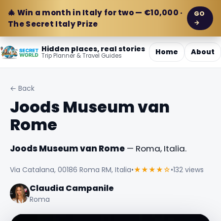
🎄 Win a month in Italy for two — €10,000 ·
GO
→
The Secret Italy Prize
Hidden places, real stories
Home
About
Trip Planner & Travel Guides
← Back
Joods Museum van
Rome
Joods Museum van Rome
— Roma, Italia.
Via Catalana, 00186 Roma RM, Italia
•
★★★★☆
•
132 views
Claudia Campanile
Roma