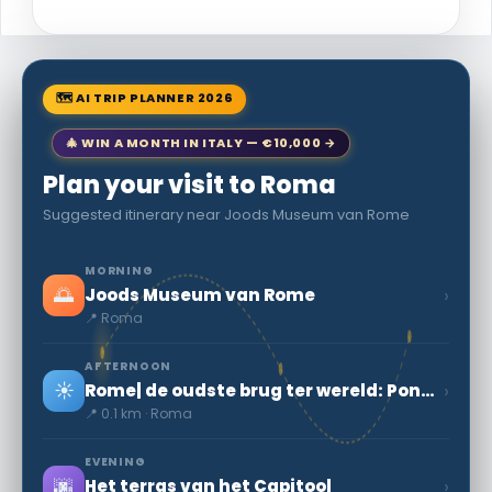
🗺 AI TRIP PLANNER 2026
🎄 WIN A MONTH IN ITALY — €10,000 →
Plan your visit to Roma
Suggested itinerary near Joods Museum van Rome
MORNING
🌅
›
Joods Museum van Rome
📍 Roma
AFTERNOON
☀️
›
Rome| de oudste brug ter wereld: Pons Fabricius
📍 0.1 km · Roma
EVENING
🌆
›
Het terras van het Capitool