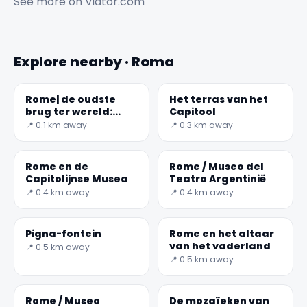
See more on
Viator.com
Explore nearby · Roma
Rome| de oudste
Het terras van het
brug ter wereld:
Capitool
Pons Fabricius
📍 0.1 km away
📍 0.3 km away
✕
Rome en de
Rome / Museo del
Capitolijnse Musea
Teatro Argentinië
📍 0.4 km away
📍 0.4 km away
Pigna-fontein
Rome en het altaar
van het vaderland
📍 0.5 km away
📍 0.5 km away
Rome / Museo
De mozaïeken van