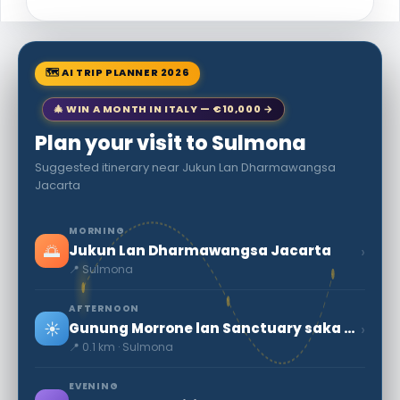
🗺 AI TRIP PLANNER 2026
🎄 WIN A MONTH IN ITALY — €10,000 →
Plan your visit to Sulmona
Suggested itinerary near Jukun Lan Dharmawangsa
Jacarta
MORNING
🌅
›
Jukun Lan Dharmawangsa Jacarta
📍 Sulmona
AFTERNOON
☀️
›
Gunung Morrone lan Sanctuary saka Ercole Curino
📍 0.1 km · Sulmona
EVENING