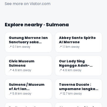
See more on
Viator.com
Explore nearby · Sulmona
Gunung Morrone lan
Abbey Santo Spirito
Sanctuary saka
Al Morrone
Ercole Curino
📍 0.1 km away
📍 1.1 km away
Civic Museum
Our Lady Sing
Sulmona
Nganggo Adoh-
Paskah ing Sulmona
📍 4.6 km away
📍 4.6 km away
Sulmona / Museum
Taverna Ducale :
of Art lan
umpamane langka
confectionary
saka abad tengah
📍 5.8 km away
📍 12.7 km away
teknologi
arsitektur