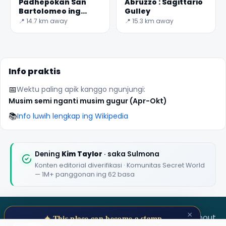
Padhepokan San
Abruzzo : Sagittario
Bartolomeo ing
Gulley
Legio da
📍 14.7 km away
📍 15.3 km away
Roccamorice
Info praktis
📅
Wektu paling apik kanggo ngunjungi:
Musim semi nganti musim gugur (Apr-Okt)
📚
Info luwih lengkap ing Wikipedia
Dening
Kim Taylor
· saka Sulmona
Konten editorial diverifikasi · Komunitas Secret World
— 1M+ panggonan ing 62 basa
×
SECRET WORLD
Terms
Privacy
About
✦ This place can become a stamp