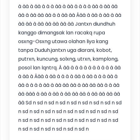
â ââ â ââ â â â ââ â ââ â â â â ââ â ââ ââ
ââ â ââ ââ ââ â â ââ ââ Âââ â ââ â ââ â ââ
ââ ââ â ââ ââ ââ ââ ââ Jantxn diundhuh
kanggo dimangsak lan racakq rupa
osxng-Osxng utawa olahan liya kang
tanpa Duduh.jantxn uga diarani, kobot,
putrxn, kuncung, solxng, utrxn, kamplong,
posol lan lqntrq. Â ââ â â â â â â â â â â ââ
â ââ â Âââ â ââ â â â â ââ â ââ â â â ââ â
ââ â â â â ââ â ââ ââ ââ â ââ ââ ââ â â ââ
ââ âââ â ââ â ââ â ââ ââ ââ â ââ ââ ââ ââ
ââ Sd n sd n sd n sd n sd n sd n sd n sd n sd
n sd n sd n sd n sd n sd n sd n sd n sd n sd
n sd n sd n sd n sd n sd n sd n sd n sd n sd
n sd n sd n sd n sd n sd n sd n