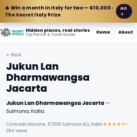
🎄 Win a month in Italy for two — €10,000 ·
GO
→
The Secret Italy Prize
Hidden places, real stories
Home
About
Trip Planner & Travel Guides
← Back
Jukun Lan
Dharmawangsa
Jacarta
Jukun Lan Dharmawangsa Jacarta
—
Sulmona, Italia.
Contrada Morrone, 67039 Sulmona AQ, Italia
•
★★★★☆
•
264 views