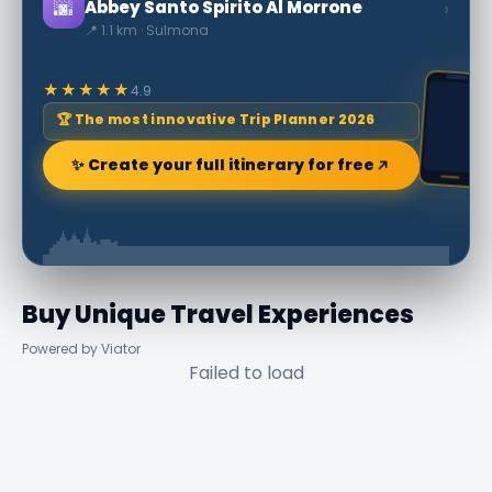
🌆
›
Abbey Santo Spirito Al Morrone
📍 1.1 km · Sulmona
★★★★★
4.9
🏆 The most innovative Trip Planner 2026
✨ Create your full itinerary for free
Buy Unique Travel Experiences
Powered by Viator
Failed to load