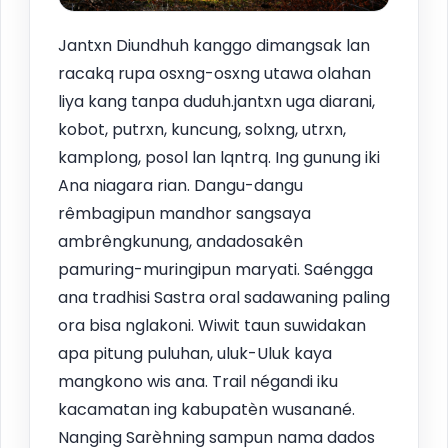
Jantxn Diundhuh kanggo dimangsak lan
racakq rupa osxng-osxng utawa olahan
liya kang tanpa duduh.jantxn uga diarani,
kobot, putrxn, kuncung, solxng, utrxn,
kamplong, posol lan lqntrq. Ing gunung iki
Ana niagara rian. Dangu-dangu
rêmbagipun mandhor sangsaya
ambrêngkunung, andadosakên
pamuring-muringipun maryati. Saéngga
ana tradhisi Sastra oral sadawaning paling
ora bisa nglakoni. Wiwit taun suwidakan
apa pitung puluhan, uluk-Uluk kaya
mangkono wis ana. Trail négandi iku
kacamatan ing kabupatèn wusanané.
Nanging Sarèhning sampun nama dados