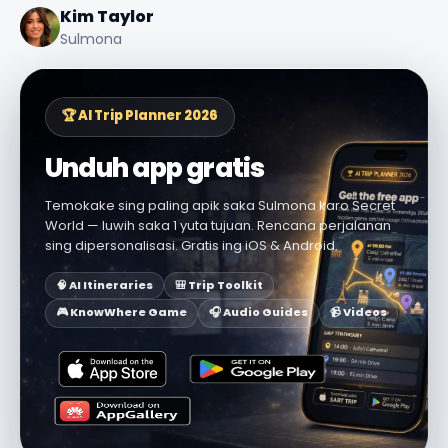
Kim Taylor
Sulmona
🏆 AI Trip Planner 2026
Unduh app gratis
Temokake sing paling apik saka Sulmona karo Secret
World — luwih saka 1 yuta tujuan. Rencana perjalanan
sing dipersonalisasi. Gratis ing iOS & Android.
🧠 AI Itineraries
🎒 Trip Toolkit
🎮 KnowWhere Game
🎧 Audio Guides
📹 Videos