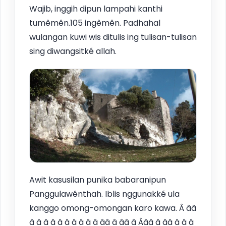
Wajib, inggih dipun lampahi kanthi
tumêmên.105 ingêmên. Padhahal
wulangan kuwi wis ditulis ing tulisan-tulisan
sing diwangsitké allah.
Awit kasusilan punika babaranipun
Panggulawênthah. Iblis nggunakké ula
kanggo omong-omongan karo kawa. Â ââ
â â â â â â â â â â ââ â ââ â Âââ â ââ â â â