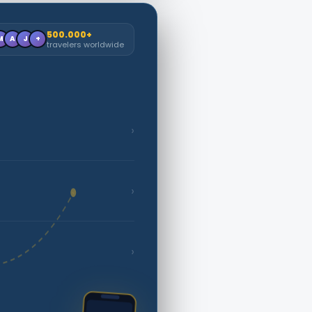
500.000+
M
A
J
+
travelers worldwide
›
›
›