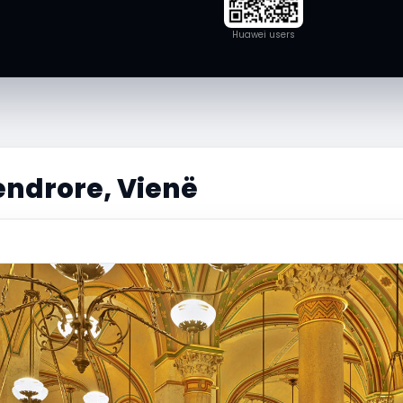
Huawei users
endrore, Vienë