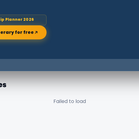
rip Planner 2026
nerary for free
es
Failed to load