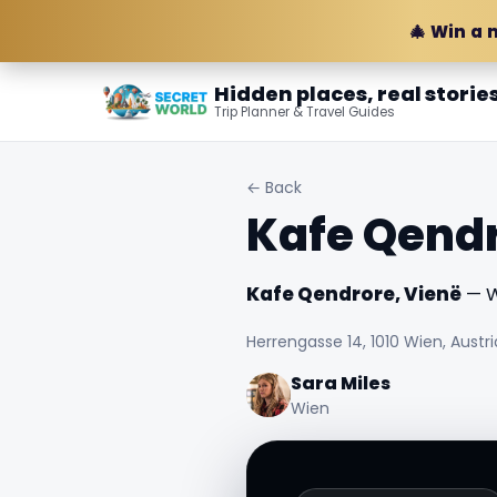
🎄 Win a 
Hidden places, real storie
Trip Planner & Travel Guides
← Back
Kafe Qendr
Kafe Qendrore, Vienë
— W
Herrengasse 14, 1010 Wien, Austri
Sara Miles
Wien