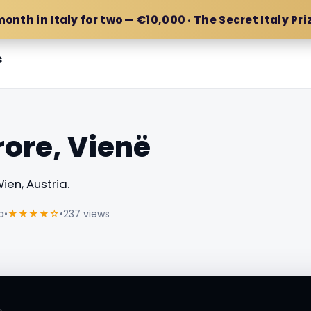
month in Italy for two — €10,000 · The Secret Italy Pri
s
ore, Vienë
ien, Austria.
a
•
★★★★☆
•
237 views