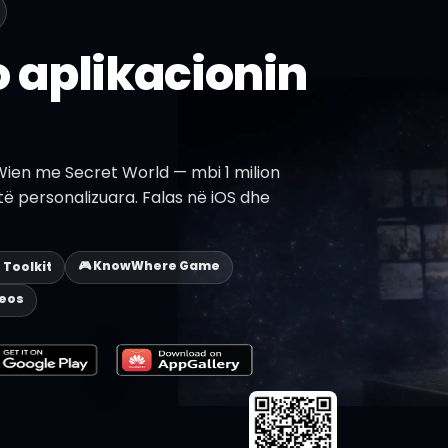
 aplikacionin
Wien me Secret World — mbi 1 milion
 të personalizuara. Falas në iOS dhe
🎮 KnowWhere Game
p Toolkit
deos