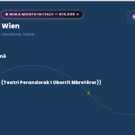
🎄 WIN A MONTH IN ITALY — €10,000 →
o Wien
e Qendrore, Vienë
enë
r (Teatri Perandorak I Oborrit Mbretëror))