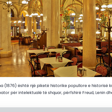
 (1876) është një piketë historike popullore e historisë k
bator për intelektualë të shquar, përfshirë Freud, Lenin dhe