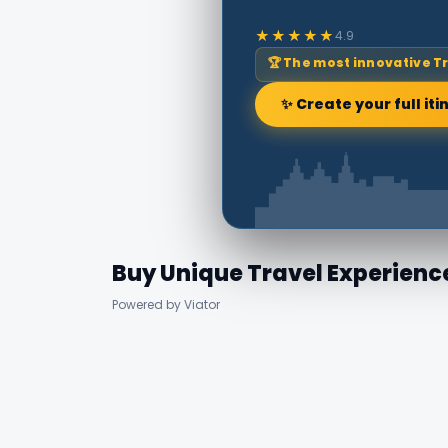
★★★★★
4.9
🏆 The most innovative T
✨ Create your full iti
Buy Unique Travel Experienc
Powered by Viator