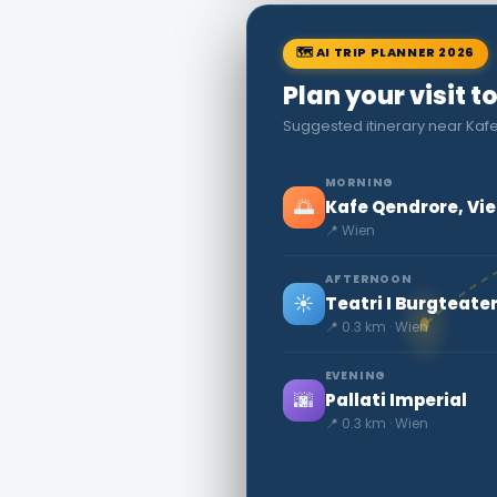
🗺 AI TRIP PLANNER 2026
Plan your visit t
Suggested itinerary near Kaf
MORNING
🌅
Kafe Qendrore, Vi
📍 Wien
AFTERNOON
☀️
Teatri I Burgteate
📍 0.3 km · Wien
EVENING
🌆
Pallati Imperial
📍 0.3 km · Wien