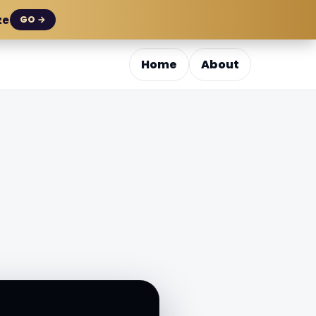
ze
GO →
Home
About