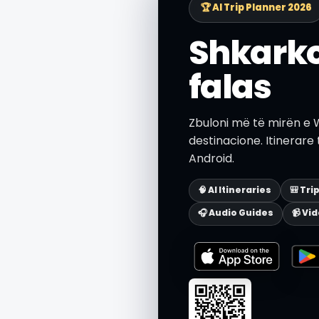
🏆 AI Trip Planner 2026
Shkarko
falas
Zbuloni më të mirën e 
destinacione. Itinerare
Android.
🧠 AI Itineraries
🎒 Tri
🎧 Audio Guides
📹 Vi