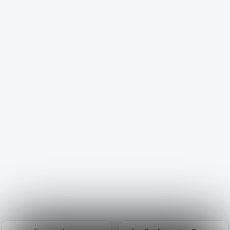
✕
n
🏆
🏆 #1 Trip Planner 2026
Rated best travel app worldwide