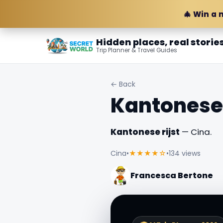
🎄 Win a 
Hidden places, real storie
Trip Planner & Travel Guides
← Back
Kantonese 
Kantonese rijst
— Cina.
Cina
•
★★★★☆
•
134 views
Francesca Bertone