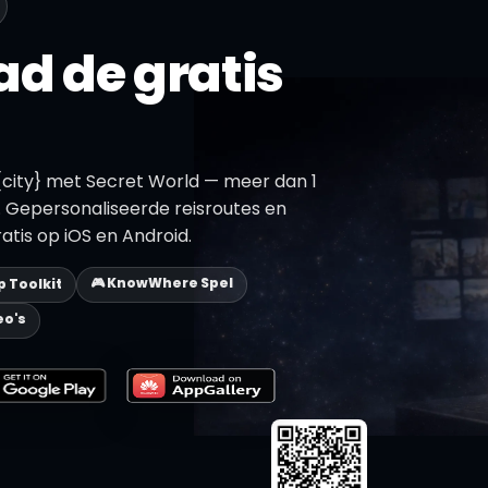
d de gratis
city} met Secret World — meer dan 1
 Gepersonaliseerde reisroutes en
atis op iOS en Android.
🎮 KnowWhere Spel
ip Toolkit
eo's