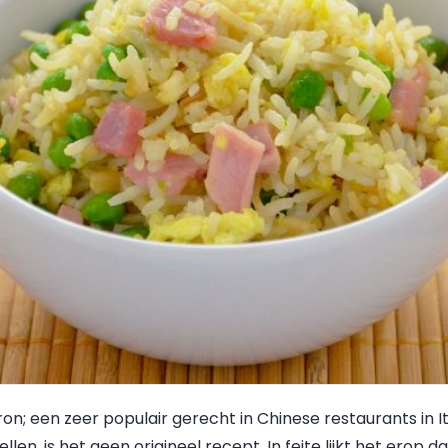
n; een zeer populair gerecht in Chinese restaurants in Ita
len, is het geen origineel recept. In feite lijkt het erop d