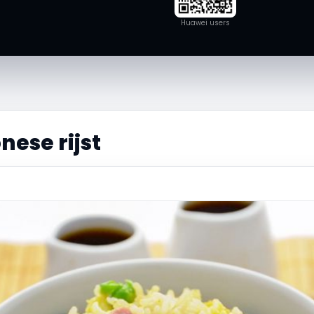
Huawei users
ese rijst