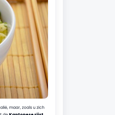
lië, maar, zoals u zich
at de
Kantonese rijst