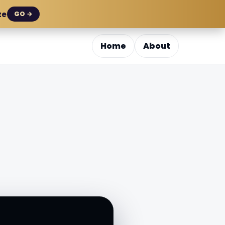
ze
GO →
Home
About