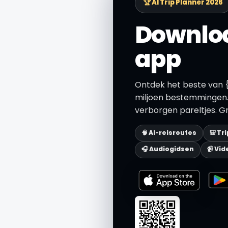
🏆 AI Trip Planner 2026
Downloa
app
Ontdek het beste van {
miljoen bestemmingen.
verborgen pareltjes. Gr
🧠 AI-reisroutes
🎒 Tr
🎧 Audiogidsen
📹 Vid