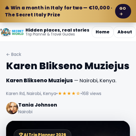
🎄 Win a month in Italy for two — €10,000 ·
GO
→
The Secret Italy Prize
Hidden places, real stories
Home
About
Trip Planner & Travel Guides
← Back
Karen Blikseno Muziejus
Karen Blikseno Muziejus
— Nairobi, Kenya.
Karen Rd, Nairobi, Kenya
•
★★★★☆
•
168 views
Tania Johnson
Nairobi
🏆 AI Trip Planner 2026