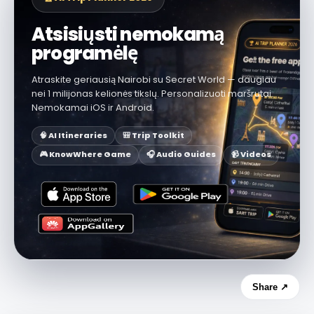
Atsisiųsti nemokamą
programėlę
Atraskite geriausią Nairobi su Secret World — daugiau
nei 1 milijonas kelionės tikslų. Personalizuoti maršrutai.
Nemokamai iOS ir Android.
🧠 AI Itineraries
🎒 Trip Toolkit
🎮 KnowWhere Game
🎧 Audio Guides
📹 Videos
Share ↗