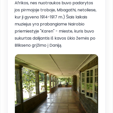
Afrikos, nes nuotraukos buvo padarytos
jos pirmojoje troboje, Mbagathi, netoliese,
kur ji gyveno 1914-1917 m.) Šiais laikais
muziejus yra prabangiame Nairobio
priemiestyje "Karen" - mieste, kuris buvo
sukurtas dalijantis iš kavos ūkio žemės po
Blikseno grįžimo į Daniją.