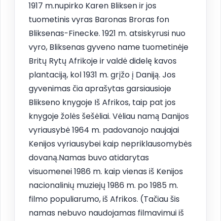
1917 m.nupirko Karen Bliksen ir jos
tuometinis vyras Baronas Broras fon
Bliksenas-Finecke. 1921 m. atsiskyrusi nuo
vyro, Bliksenas gyveno name tuometinėje
Britų Rytų Afrikoje ir valdė didelę kavos
plantaciją, kol 1931 m. grįžo į Daniją. Jos
gyvenimas čia aprašytas garsiausioje
Blikseno knygoje Iš Afrikos, taip pat jos
knygoje žolės šešėliai. Vėliau namą Danijos
vyriausybė 1964 m. padovanojo naujajai
Kenijos vyriausybei kaip nepriklausomybės
dovaną.Namas buvo atidarytas
visuomenei 1986 m. kaip vienas iš Kenijos
nacionalinių muziejų 1986 m. po 1985 m.
filmo populiarumo, iš Afrikos. (Tačiau šis
namas nebuvo naudojamas filmavimui iš