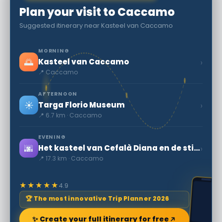
Plan your visit to Caccamo
Suggested itinerary near Kasteel van Caccamo
MORNING
🌅
›
Kasteel van Caccamo
📍 Caccamo
AFTERNOON
☀️
›
Targa Florio Museum
📍 6.7 km · Caccamo
EVENING
🌆
›
Het kasteel van Cefalà Diana en de stilte van de natuur
📍 17.3 km · Caccamo
★★★★★
4.9
🏆 The most innovative Trip Planner 2026
✨ Create your full itinerary for free