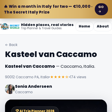
🎄 Win a month in Italy for two — €10,000 ·
GO
→
The Secret Italy Prize
Hidden places, real stories
Home
About
Trip Planner & Travel Guides
← Back
Kasteel van Caccamo
Kasteel van Caccamo
— Caccamo, Italia.
90012 Caccamo PA, Italia
•
★★★★☆
•
174 views
Sonia Anderseen
Caccamo
🏆 AI Trip Planner 2026