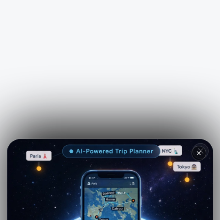
See more on
Viator.com
✕
Explore nearby · Caccamo