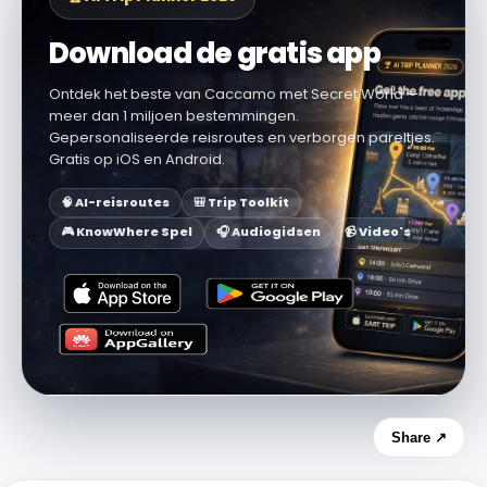
Download de gratis app
Ontdek het beste van Caccamo met Secret World —
meer dan 1 miljoen bestemmingen.
Gepersonaliseerde reisroutes en verborgen pareltjes.
Gratis op iOS en Android.
🧠 AI-reisroutes
🎒 Trip Toolkit
🎮 KnowWhere Spel
🎧 Audiogidsen
📹 Video's
Share ↗