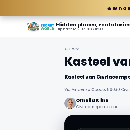
🎄 Win a 
Hidden places, real storie
Trip Planner & Travel Guides
← Back
Kasteel v
Kasteel van Civitacam
Via Vincenzo Cuoco, 86030 Civi
Ornella Kline
Civitacampomarano