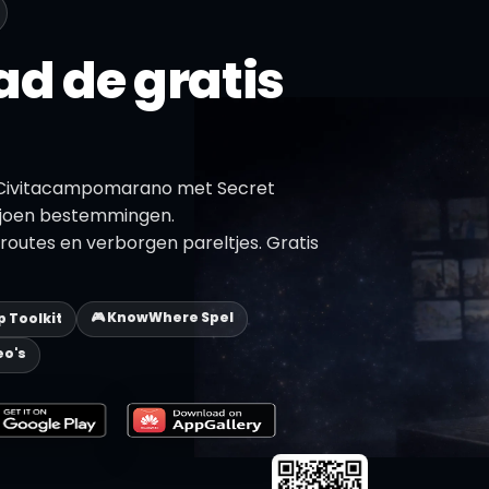
d de gratis
 Civitacampomarano met Secret
ljoen bestemmingen.
routes en verborgen pareltjes. Gratis
🎮 KnowWhere Spel
ip Toolkit
eo's