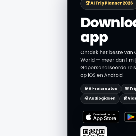
🏆 AI Trip Planner 2026
Downloa
app
Ontdek het beste van
World — meer dan 1 mi
Gepersonaliseerde reis
op iOS en Android.
🧠 AI-reisroutes
🎒 Tr
🎧 Audiogidsen
📹 Vid