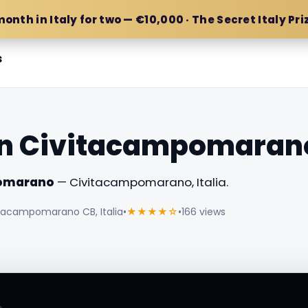
month in Italy for two — €10,000 · The Secret Italy Pri
s
an Civitacampomaran
pomarano
— Civitacampomarano, Italia.
tacampomarano CB, Italia
•
★★★★☆
•
166 views