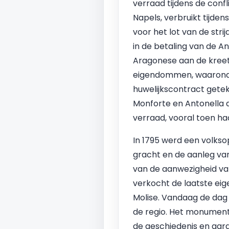
verraad tijdens de conf
Napels, verbruikt tijden
voor het lot van de strij
in de betaling van de A
Aragonese aan de kreet:
eigendommen, waarond
huwelijkscontract getek
Monforte en Antonella d
verraad, vooral toen h
In 1795 werd een volksop
gracht en de aanleg va
van de aanwezigheid van
verkocht de laatste ei
Molise. Vandaag de dag 
de regio. Het monument i
de geschiedenis en aard