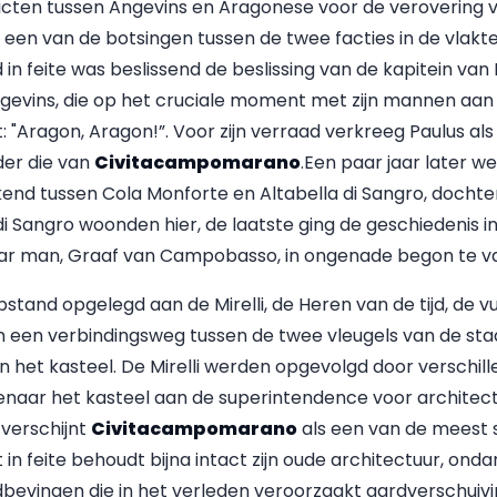
licten tussen Angevins en Aragonese voor de verovering v
s een van de botsingen tussen de twee facties in de vlakt
d in feite was beslissend de beslissing van de kapitein van 
ngevins, die op het cruciale moment met zijn mannen aan
 "Aragon, Aragon!”. Voor zijn verraad verkreeg Paulus als
er die van
Civitacampomarano
.Een paar jaar later we
end tussen Cola Monforte en Altabella di Sangro, dochter
i Sangro woonden hier, de laatste ging de geschiedenis 
aar man, Graaf van Campobasso, in ongenade begon te va
stand opgelegd aan de Mirelli, de Heren van de tijd, de vu
n een verbindingsweg tussen de twee vleugels van de sta
 het kasteel. De Mirelli werden opgevolgd door verschille
genaar het kasteel aan de superintendence voor architec
verschijnt
Civitacampomarano
als een van de meest s
n feite behoudt bijna intact zijn oude architectuur, onda
bevingen die in het verleden veroorzaakt aardverschuivi