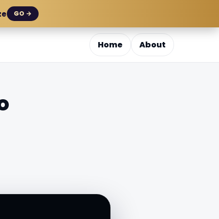
ze
GO →
Home
About
o