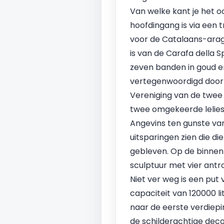
Van welke kant je het o
hoofdingang is via een
voor de Catalaans-arag
is van de Carafa della S
zeven banden in goud e
vertegenwoordigd door 
Vereniging van de twee
twee omgekeerde lelies 
Angevins ten gunste va
uitsparingen zien die d
gebleven. Op de binnenp
sculptuur met vier antr
Niet ver weg is een pu
capaciteit van 120000 li
naar de eerste verdiep
de schilderachtige deco