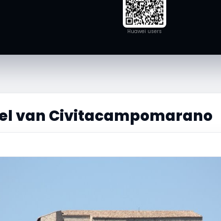
Huawei users
el van Civitacampomarano