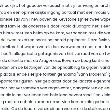
ok bekijkt, het gebouw verbaast met zijn omvang en archi
 trap en een opmerkelijke ingang portaal met een mooie 
onese stijl van Thev boven de Keystone zijn er twee wap
pina familie; de onderste is door Paolo di Sangro: het is ee
n blauw met een helm op de kam, verbonden met die van 
de twee rozetten naast het schild geplaatst. Deze fusie
 families. Het wapen wordt dan overwonnen door een draa
heeft, allegorische getuigenis van het verraad van de tw
n de alliantie met de Aragonese. Boven de boog kunt u n
ienden om de kettingen van de ophaalbrug te glijden, va
laats is er de sierlijke fontein genaamd "Sann Moderna
opomorfe figuren, hier geplaatst door de laatste eigenare
t voor het verzamelen van regenwater, aangesloten op e
ter die in het verleden het hele land bevoorraad. Een klei
ing met de nobele kamers en service kamers die gedeelte
ratie. Op de lagere verdiepingen waren er de stallen, de 