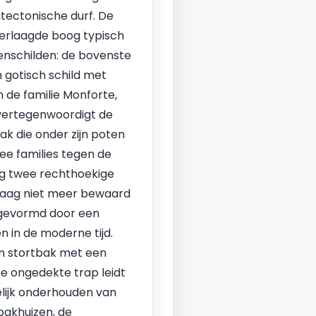
tectonische durf. De
verlaagde boog typisch
enschilden: de bovenste
n gotisch schild met
de familie Monforte,
 vertegenwoordigt de
k die onder zijn poten
ee families tegen de
og twee rechthoekige
ndaag niet meer bewaard
" gevormd door een
n in de moderne tijd.
en stortbak met een
ne ongedekte trap leidt
lijk onderhouden van
pakhuizen, de