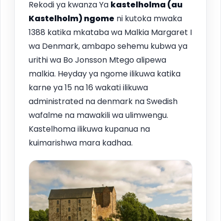
Rekodi ya kwanza Ya
kastelholma (au
Kastelholm
) ngome
ni kutoka mwaka
1388 katika mkataba wa Malkia Margaret I
wa Denmark, ambapo sehemu kubwa ya
urithi wa Bo Jonsson Mtego alipewa
malkia. Heyday ya ngome ilikuwa katika
karne ya 15 na 16 wakati ilikuwa
administrated na denmark na Swedish
wafalme na mawakili wa ulimwengu.
Kastelhoma ilikuwa kupanua na
kuimarishwa mara kadhaa.