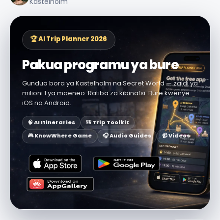
Kastelholm
🏆 AI Trip Planner 2026
Pakua programu ya bure
Gundua bora ya Kastelholm na Secret World — zaidi ya
milioni 1 ya maeneo. Ratiba za kibinafsi. Bure kwenye
iOS na Android.
🧠 AI Itineraries
🎒 Trip Toolkit
🎮 KnowWhere Game
🎧 Audio Guides
📹 Videos