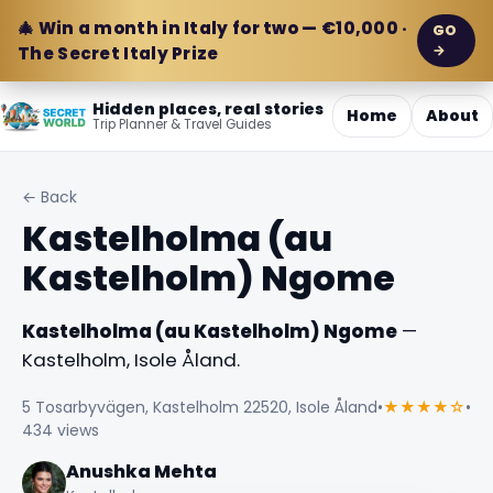
🎄 Win a month in Italy for two — €10,000 ·
GO
→
The Secret Italy Prize
Hidden places, real stories
Home
About
Trip Planner & Travel Guides
← Back
Kastelholma (au
Kastelholm) Ngome
Kastelholma (au Kastelholm) Ngome
—
Kastelholm, Isole Åland.
5 Tosarbyvägen, Kastelholm 22520, Isole Åland
•
★★★★☆
•
434 views
Anushka Mehta