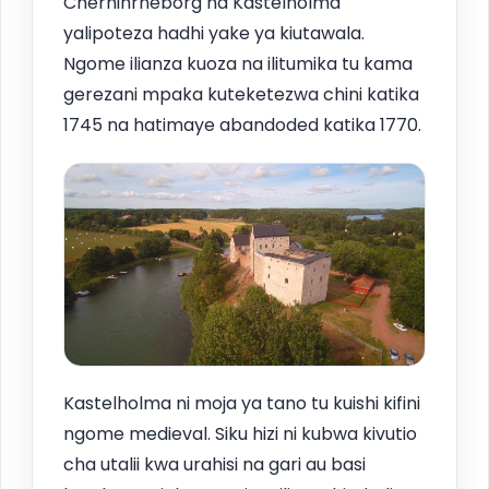
Chernihrneborg na Kastelholma
yalipoteza hadhi yake ya kiutawala.
Ngome ilianza kuoza na ilitumika tu kama
gerezani mpaka kuteketezwa chini katika
1745 na hatimaye abandoded katika 1770.
Kastelholma ni moja ya tano tu kuishi kifini
ngome medieval. Siku hizi ni kubwa kivutio
cha utalii kwa urahisi na gari au basi