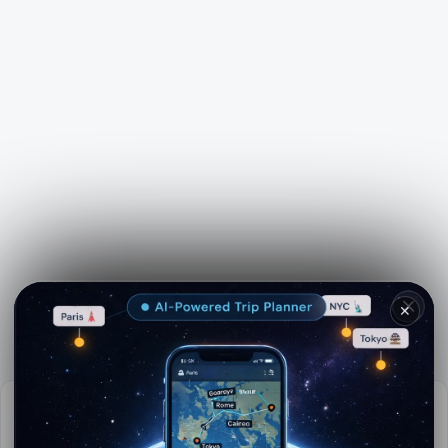
See more on
Viator.com
✕
Taarifa muhimu
📅
Wakati mzuri wa kutembelea:
Majira ya joto (Jun-Aug)