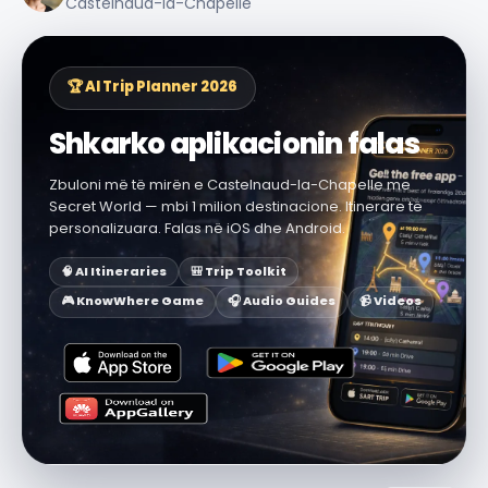
Castelnaud-la-Chapelle
🏆 AI Trip Planner 2026
Shkarko aplikacionin falas
Zbuloni më të mirën e Castelnaud-la-Chapelle me
Secret World — mbi 1 milion destinacione. Itinerare të
personalizuara. Falas në iOS dhe Android.
🧠 AI Itineraries
🎒 Trip Toolkit
🎮 KnowWhere Game
🎧 Audio Guides
📹 Videos