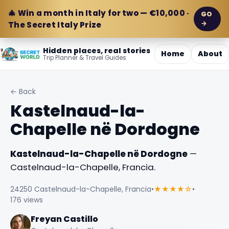
🎄 Win a month in Italy for two — €10,000 ·
GO
→
The Secret Italy Prize
Hidden places, real stories
Home
About
Trip Planner & Travel Guides
← Back
Kastelnaud-la-
Chapelle në Dordogne
Kastelnaud-la-Chapelle në Dordogne
—
Castelnaud-la-Chapelle, Francia.
24250 Castelnaud-la-Chapelle, Francia
•
★★★★☆
•
176 views
Freyan Castillo