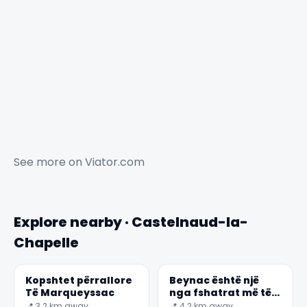
See more on
Viator.com
Explore nearby · Castelnaud-la-
Chapelle
Kopshtet përrallore
Beynac është një
Të Marqueyssac
nga fshatrat më të
bukura Në Francë
📍 3.2 km away
📍 4.2 km away