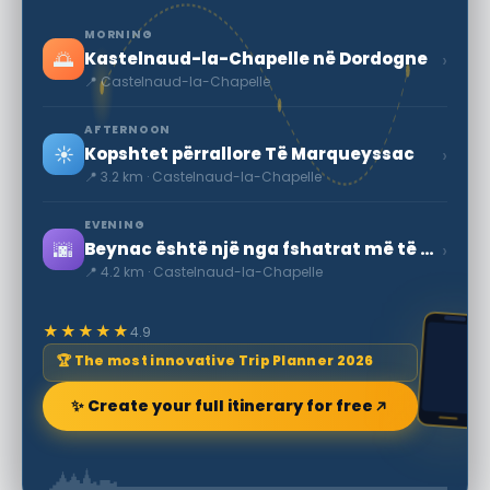
MORNING
🌅
›
Kastelnaud-la-Chapelle në Dordogne
📍 Castelnaud-la-Chapelle
AFTERNOON
☀️
›
Kopshtet përrallore Të Marqueyssac
📍 3.2 km · Castelnaud-la-Chapelle
EVENING
🌆
›
Beynac është një nga fshatrat më të bukura Në Francë
📍 4.2 km · Castelnaud-la-Chapelle
★★★★★
4.9
🏆 The most innovative Trip Planner 2026
✨ Create your full itinerary for free