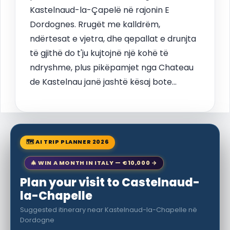
Kastelnaud-la-Çapelë në rajonin E
Dordognes. Rrugët me kalldrëm,
ndërtesat e vjetra, dhe qepallat e drunjta
të gjithë do t'ju kujtojnë një kohë të
ndryshme, plus pikëpamjet nga Chateau
de Kastelnau janë jashtë kësaj bote...
🗺 AI TRIP PLANNER 2026
🎄 WIN A MONTH IN ITALY — €10,000 →
Plan your visit to Castelnaud-
la-Chapelle
Suggested itinerary near Kastelnaud-la-Chapelle në
Dordogne