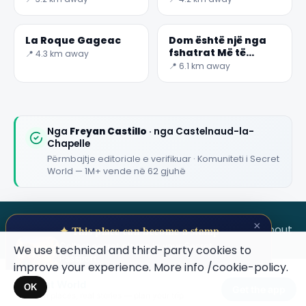
La Roque Gageac
Dom është një nga
fshatrat Më të
📍 4.3 km away
bukura Të Francës.
📍 6.1 km away
Nga
Freyan Castillo
· nga Castelnaud-la-
Chapelle
Përmbajtje editoriale e verifikuar · Komuniteti i Secret
World — 1M+ vende në 62 gjuhë
×
SECRET WORLD
Terms
Privacy
About
✦ This place can become a stamp
Collect secret places in your Secret
We use technical and third-party cookies to
Passport.
improve your experience. More info
/cookie-policy
.
Open your Passport →
Secret World
×
OK
Get the app
Hidden places, real stories — plan your trip