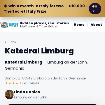
🎄 Win a month in Italy for two — €10,000 ·
GO
→
The Secret Italy Prize
Hidden places, real stories
Home
About
Trip Planner & Travel Guides
← Back
Katedral Limburg
Katedral Limburg
— Limburg an der Lahn,
Germania.
Domplatz, 65549 Limburg an der Lahn, Germania
•
★★★★☆
•
203 views
Linda Panico
Limburg an der Lahn