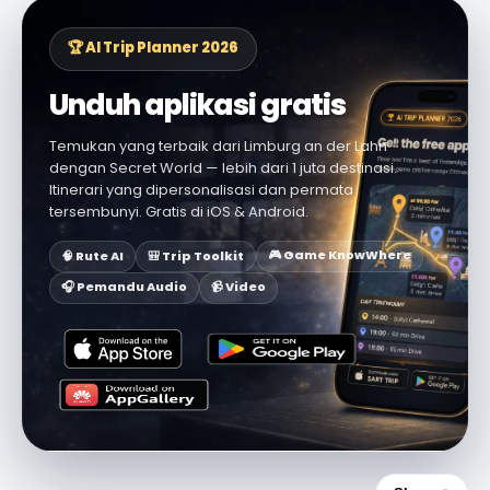
🏆 AI Trip Planner 2026
Unduh aplikasi gratis
Temukan yang terbaik dari Limburg an der Lahn
dengan Secret World — lebih dari 1 juta destinasi.
Itinerari yang dipersonalisasi dan permata
tersembunyi. Gratis di iOS & Android.
🎮 Game KnowWhere
🧠 Rute AI
🎒 Trip Toolkit
🎧 Pemandu Audio
📹 Video