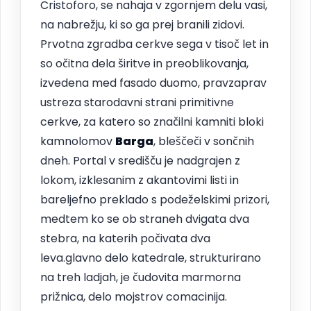
Cristoforo, se nahaja v zgornjem delu vasi,
na nabrežju, ki so ga prej branili zidovi.
Prvotna zgradba cerkve sega v tisoč let in
so očitna dela širitve in preoblikovanja,
izvedena med fasado duomo, pravzaprav
ustreza starodavni strani primitivne
cerkve, za katero so značilni kamniti bloki
kamnolomov
Barga
, bleščeči v sončnih
dneh. Portal v središču je nadgrajen z
lokom, izklesanim z akantovimi listi in
bareljefno preklado s podeželskimi prizori,
medtem ko se ob straneh dvigata dva
stebra, na katerih počivata dva
leva.glavno delo katedrale, strukturirano
na treh ladjah, je čudovita marmorna
prižnica, delo mojstrov comacinija.