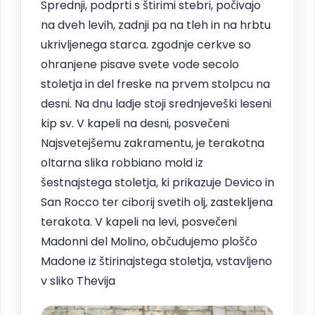
Sprednji, podprti s štirimi stebri, počivajo
na dveh levih, zadnji pa na tleh in na hrbtu
ukrivljenega starca. zgodnje cerkve so
ohranjene pisave svete vode secolo
stoletja in del freske na prvem stolpcu na
desni. Na dnu ladje stoji srednjeveški leseni
kip sv. V kapeli na desni, posvečeni
Najsvetejšemu zakramentu, je terakotna
oltarna slika robbiano mold iz
šestnajstega stoletja, ki prikazuje Devico in
San Rocco ter ciborij svetih olj, zastekljena
terakota. V kapeli na levi, posvečeni
Madonni del Molino, občudujemo ploščo
Madone iz štirinajstega stoletja, vstavljeno
v sliko Thevija