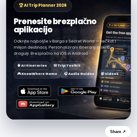
🏆 AI Trip Planner 2026
Prenesite brezplačno
aplikacijo
Odkrijte najboljše v Barga s Secret World — več kot 1
milijon destinacij. Personalizirani itinerariji in skriti
dragulji. Brezplačno na iOS in Android.
🧠 AI Itineraries
🎒 Trip Toolkit
🎮 KnowWhere Game
🎧 Audio Guides
📹 Videos
Share ↗