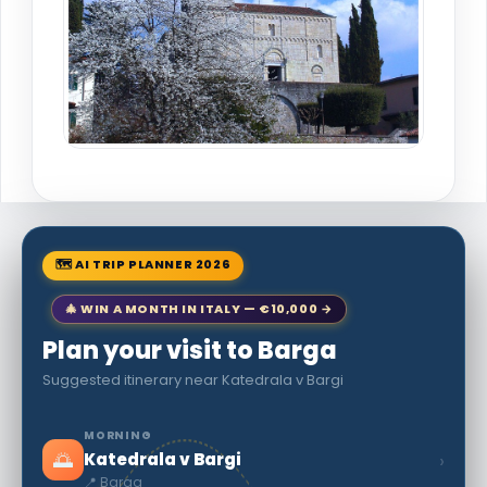
🗺 AI TRIP PLANNER 2026
🎄 WIN A MONTH IN ITALY — €10,000 →
Plan your visit to Barga
Suggested itinerary near Katedrala v Bargi
MORNING
🌅
›
Katedrala v Bargi
📍 Barga