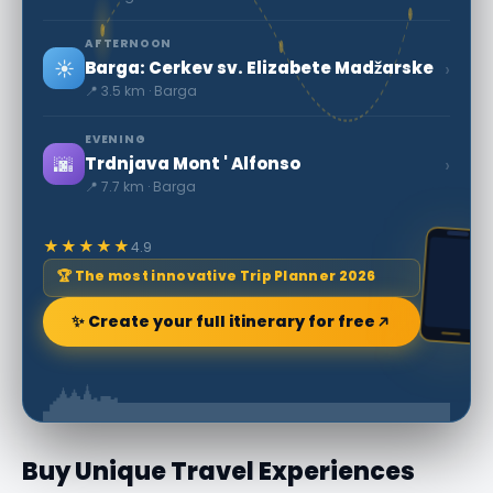
AFTERNOON
☀️
›
Barga: Cerkev sv. Elizabete Madžarske
📍 3.5 km · Barga
EVENING
🌆
›
Trdnjava Mont ' Alfonso
📍 7.7 km · Barga
★★★★★
4.9
🏆 The most innovative Trip Planner 2026
✨ Create your full itinerary for free
Buy Unique Travel Experiences