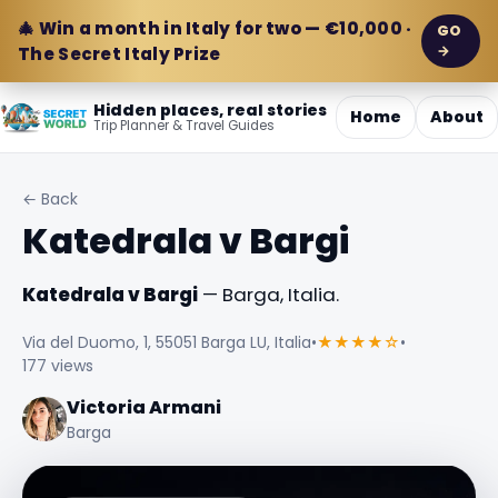
🎄 Win a month in Italy for two — €10,000 ·
GO
→
The Secret Italy Prize
Hidden places, real stories
Home
About
Trip Planner & Travel Guides
← Back
Katedrala v Bargi
Katedrala v Bargi
— Barga, Italia.
Via del Duomo, 1, 55051 Barga LU, Italia
•
★★★★☆
•
177 views
Victoria Armani
Barga