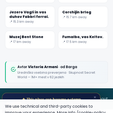
Jezero Vagli in vas
Corchijin brlog
duhov Fabbri ferrai.
📍 15.7 km away
📍 15.3 km away
Muzej Bent Stone
Fumalbo, vas Keltov.
📍 17 km away
📍 17.5 km away
Avtor
Victoria Armani
· od Barga
Uredniška vsebina preverjena · Skupnost Secret
World — 1M+ mest v 62 jezikih
×
SECRET WORLD
Terms
Privacy
About
✦ This place can become a stamp
Collect secret places in your Secret
We use technical and third-party cookies to
Passport.
improve your experience. More info
/cookie-policy
.