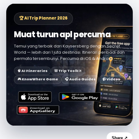
🏆 AI Trip Planner 2026
Muat turun apl percuma
Temui yang terbaik dari Kaysersberg dengan Secret
World — lebih dari 1 juta destinasi. Itinerari peribadi dan
permata tersembunyi. Percuma di iOS & Android.
🧠 AI Itineraries
🎒 Trip Toolkit
🎮 KnowWhere Game
🎧 Audio Guides
📹 Videos
Share ↗