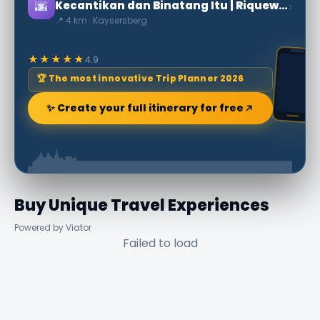
🌆
›
Kecantikan dan Binatang Itu | Riquewhir
📍 4 km · Kaysersberg
★★★★★
4.9
🏆 The most innovative Trip Planner 2026
✨ Create your full itinerary for free
Buy Unique Travel Experiences
Powered by Viator
Failed to load