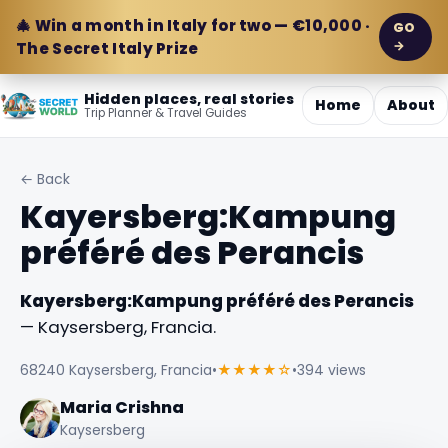
🎄 Win a month in Italy for two — €10,000 ·
GO
→
The Secret Italy Prize
Hidden places, real stories
Home
About
Trip Planner & Travel Guides
← Back
Kayersberg:Kampung
préféré des Perancis
Kayersberg:Kampung préféré des Perancis
— Kaysersberg, Francia.
68240 Kaysersberg, Francia
•
★★★★☆
•
394 views
Maria Crishna
Kaysersberg