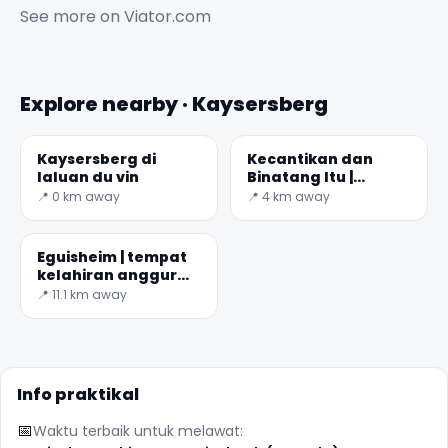
See more on
Viator.com
Explore nearby · Kaysersberg
Kaysersberg di
Kecantikan dan
laluan du vin
Binatang Itu |
Riquewhir
📍 0 km away
📍 4 km away
Eguisheim | tempat
kelahiran anggur
tumbuh di Alsace
📍 11.1 km away
Info praktikal
📅
Waktu terbaik untuk melawat: