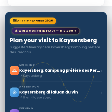
🗺 AI TRIP PLANNER 2026
🎄 WIN A MONTH IN ITALY — €10,000 →
Plan your visit to Kaysersberg
Suggested itinerary near Kayersberg:Kampung préféré
des Perancis
MORNING
🌅
›
Kayersberg:Kampung préféré des Perancis
📍 Kaysersberg
AFTERNOON
☀️
›
Kaysersberg di laluan du vin
📍 0 km · Kaysersberg
EVENING