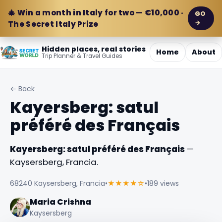
🎄 Win a month in Italy for two — €10,000 ·
GO
→
The Secret Italy Prize
Hidden places, real stories
Home
About
Trip Planner & Travel Guides
← Back
Kayersberg: satul
préféré des Français
Kayersberg: satul préféré des Français
—
Kaysersberg, Francia.
68240 Kaysersberg, Francia
•
★★★★☆
•
189 views
Maria Crishna
Kaysersberg