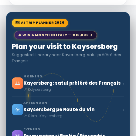
🗺 AI TRIP PLANNER 2026
🎄 WIN A MONTH IN ITALY — €10,000 →
Plan your visit to Kaysersberg
Suggested itinerary near Kayersberg: satul préféré des
Français
MORNING
🌅
›
Kayersberg: satul préféré des Français
📍 Kaysersberg
AFTERNOON
☀️
›
Kaysersberg pe Route du Vin
📍 0 km · Kaysersberg
EVENING
Frumusețea și Bestia / Riquewhir