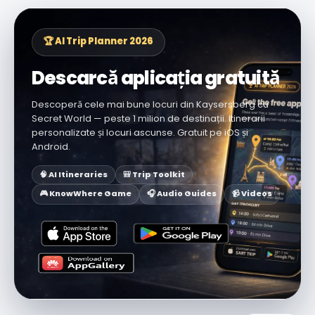
🏆 AI Trip Planner 2026
Descarcă aplicația gratuită
Descoperă cele mai bune locuri din Kaysersberg cu
Secret World — peste 1 milion de destinații. Itinerarii
personalizate și locuri ascunse. Gratuit pe iOS și
Android.
🧠 AI Itineraries
🎒 Trip Toolkit
🎮 KnowWhere Game
🎧 Audio Guides
📹 Videos