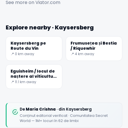
See more on
Viator.com
Explore nearby · Kaysersberg
Kaysersberg pe
Frumusețea și Bestia
Route du Vin
/ Riquewhir
📍 0 km away
📍 4 km away
🏆
🏆 #1 Trip Planner 2026
Rated best travel app worldwide
Eguisheim / locul de
naștere al viticulturii
★★★★★
în Alsacia
📍 11.1 km away
Keep Exploring the World
1,000,000+ places in your pocket. Free.
De
Maria Crishna
· din Kaysersberg
Conținut editorial verificat · Comunitatea Secret
World — 1M+ locuri în 62 de limbi