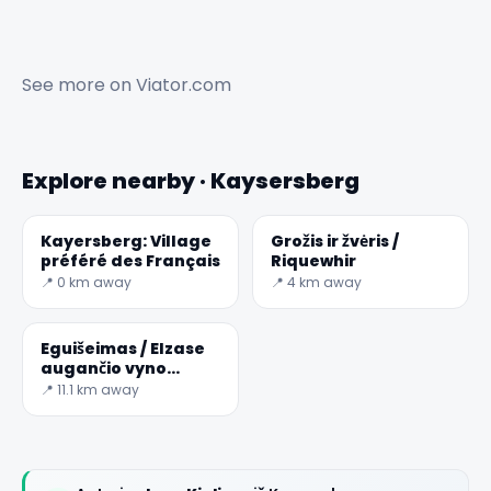
See more on
Viator.com
Explore nearby · Kaysersberg
Kayersberg: Village
Grožis ir žvėris /
préféré des Français
Riquewhir
📍 0 km away
📍 4 km away
Eguišeimas / Elzase
augančio vyno
gimtinė
📍 11.1 km away