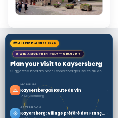
🗺 AI TRIP PLANNER 2026
🎄 WIN A MONTH IN ITALY — €10,000 →
Plan your visit to Kaysersberg
Suggested itinerary near Kaysersbergas Route du vin
MORNING
🌅
›
Kaysersbergas Route du vin
📍 Kaysersberg
AFTERNOON
☀️
›
Kayersberg: Village préféré des Français