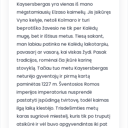
Kaysersbergas yra vienas iš mano
mėgstamiausių Elzaso kaimelių. Jis įsikūręs
Vyno kelyje, netoli Kolmaro ir turi
beprotiško žavesio ne tik per Kalėdų
mugę, bet ir ištisus metus. Tiesą sakant,
man labiau patinka ne Kalėdų laikotarpiu,
pavasarį ar vasarą, kai viskas žydi. Pasak
tradicijos, romėnai čia įkūrė karinę
stovyklą. Tačiau tuo metu Kaysersbergas
neturėjo gyventojų ir pirmą kartą
paminėtas 1227 m. Šventosios Romos
imperijos imperatorius nusprendė
pastatyti įspūdingą tvirtovę, todėl kaimas
ilgą laiką klestėjo. Trisdešimties metų
karas sugriovė miestelį, kuris tik po truputį
atsikūrė ir vėl buvo apgyvendintas iki pat