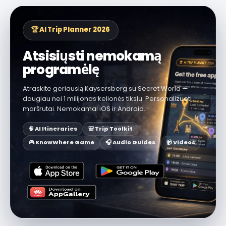
🏆 AI Trip Planner 2026
Atsisiųsti nemokamą
programėlę
Atraskite geriausią Kaysersberg su Secret World —
daugiau nei 1 milijonas kelionės tikslų. Personalizuoti
maršrutai. Nemokamai iOS ir Android.
🧠 AI Itineraries
🎒 Trip Toolkit
🎮 KnowWhere Game
🎧 Audio Guides
📹 Videos