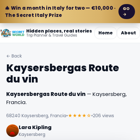
🎄 Win a month in Italy for two — €10,000 ·
GO
→
The Secret Italy Prize
Hidden places, real stories
Home
About
Trip Planner & Travel Guides
← Back
Kaysersbergas Route
du vin
Kaysersbergas Route du vin
— Kaysersberg,
Francia.
68240 Kaysersberg, Francia
•
★★★★☆
•
206 views
Lara Kipling
Kaysersberg