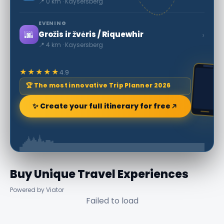
📍 0 km · Kaysersberg
EVENING
🌆
›
Grožis ir žvėris / Riquewhir
📍 4 km · Kaysersberg
★★★★★
4.9
🏆 The most innovative Trip Planner 2026
✨ Create your full itinerary for free
Buy Unique Travel Experiences
Powered by Viator
Failed to load