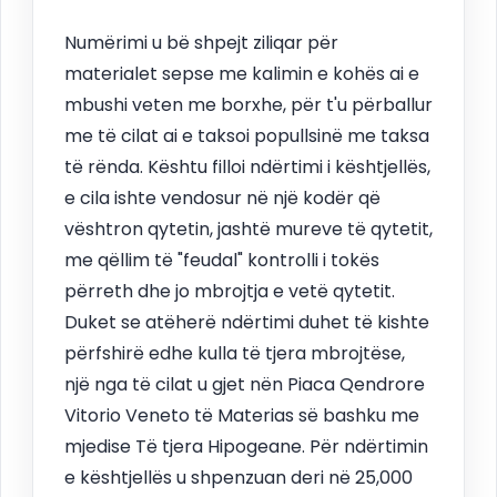
Numërimi u bë shpejt ziliqar për
materialet sepse me kalimin e kohës ai e
mbushi veten me borxhe, për t'u përballur
me të cilat ai e taksoi popullsinë me taksa
të rënda. Kështu filloi ndërtimi i kështjellës,
e cila ishte vendosur në një kodër që
vështron qytetin, jashtë mureve të qytetit,
me qëllim të "feudal" kontrolli i tokës
përreth dhe jo mbrojtja e vetë qytetit.
Duket se atëherë ndërtimi duhet të kishte
përfshirë edhe kulla të tjera mbrojtëse,
një nga të cilat u gjet nën Piaca Qendrore
Vitorio Veneto të Materias së bashku me
mjedise Të tjera Hipogeane. Për ndërtimin
e kështjellës u shpenzuan deri në 25,000