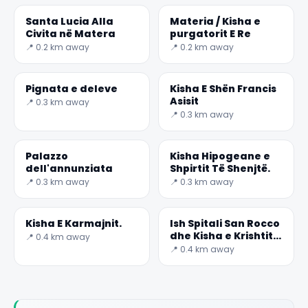
Santa Lucia Alla
Materia / Kisha e
Civita në Matera
purgatorit E Re
📍 0.2 km away
📍 0.2 km away
Pignata e deleve
Kisha E Shën Francis
Asisit
📍 0.3 km away
📍 0.3 km away
Palazzo
Kisha Hipogeane e
dell'annunziata
Shpirtit Të Shenjtë.
📍 0.3 km away
📍 0.3 km away
Kisha E Karmajnit.
Ish Spitali San Rocco
dhe Kisha e Krishtit
📍 0.4 km away
me flamur
📍 0.4 km away