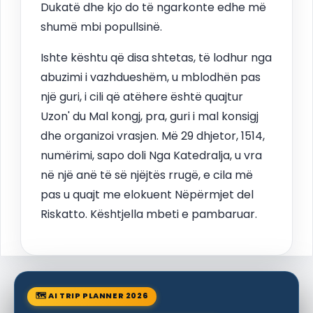
Dukatë dhe kjo do të ngarkonte edhe më
shumë mbi popullsinë.
Ishte kështu që disa shtetas, të lodhur nga
abuzimi i vazhdueshëm, u mblodhën pas
një guri, i cili që atëhere është quajtur
Uzon' du Mal kongj, pra, guri i mal konsigj
dhe organizoi vrasjen. Më 29 dhjetor, 1514,
numërimi, sapo doli Nga Katedralja, u vra
në një anë të së njëjtës rrugë, e cila më
pas u quajt me elokuent Nëpërmjet del
Riskatto. Kështjella mbeti e pambaruar.
🗺 AI TRIP PLANNER 2026