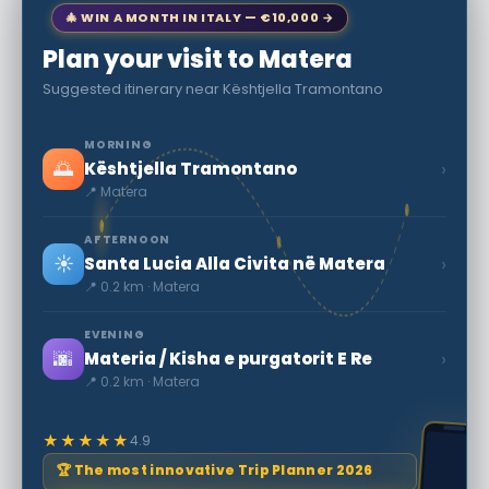
🎄 WIN A MONTH IN ITALY — €10,000 →
Plan your visit to Matera
Suggested itinerary near Kështjella Tramontano
MORNING
🌅
›
Kështjella Tramontano
📍 Matera
AFTERNOON
☀️
›
Santa Lucia Alla Civita në Matera
📍 0.2 km · Matera
EVENING
🌆
›
Materia / Kisha e purgatorit E Re
📍 0.2 km · Matera
★★★★★
4.9
🏆 The most innovative Trip Planner 2026