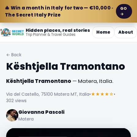
🎄 Win a month in Italy for two — €10,000 ·
GO
→
The Secret Italy Prize
Hidden places, real stories
Home
About
Trip Planner & Travel Guides
← Back
Kështjella Tramontano
Kështjella Tramontano
— Matera, Italia.
Via del Castello, 75100 Matera MT, Italia
•
★★★★☆
•
302 views
Giovanna Pascoli
Matera