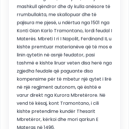
mashkull qëndror dhe dy kulla anësore të
rrumbullakta, me skallopuar dhe të
pajisura me pjesë, u ndërtua nga 1501 nga
Konti Gian Karlo Tramontano, lordi feudal I
Materës. Mbreti I ri I Napolit, Ferdinand II, u
kishte premtuar materianëve që të mos e
linin qytetin në asnjë feudator, pasi
tashmë e kishte liruar veten disa herë nga
zgjedha feudale që paguante disa
kompensime për të mbetur një qytet i lirë
në një regjiment autonom, që është e
varur direkt nga Kurora Mbretërore. Në
vend të kësaj, kont Tramontano, i cili
kishte pretendime kundër Thesarit
Mbretëror, kërkoi dhe mori qarkun E
Materas në 1496.