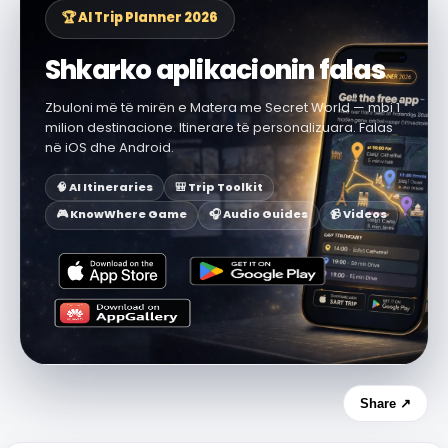
🏆 AI Trip Planner 2026
Shkarko aplikacionin falas
Zbuloni më të mirën e Matera me Secret World — mbi 1
milion destinacione. Itinerare të personalizuara. Falas
në iOS dhe Android.
🧠 AI Itineraries
🎒 Trip Toolkit
🎮 KnowWhere Game
🎧 Audio Guides
📹 Videos
Share ↗