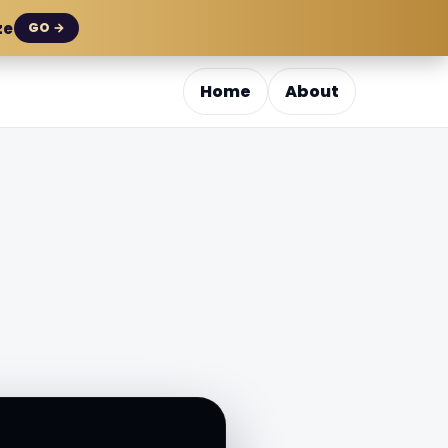
ze
GO →
Home
About