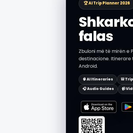
🏆 AI Trip Planner 2026
Shkarko
falas
Zbuloni më të mirën e 
destinacione. Itinerare
Android.
🧠 AI Itineraries
🎒 Tri
🎧 Audio Guides
📹 Vi