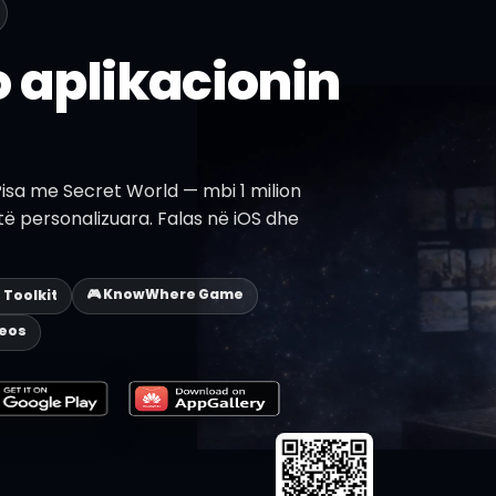
 aplikacionin
Pisa me Secret World — mbi 1 milion
 të personalizuara. Falas në iOS dhe
🎮 KnowWhere Game
p Toolkit
deos