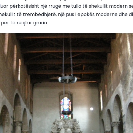
luar përkatësisht një rrugë me tulla të shekullit modern s
 shekullit të trembëdhjetë, një pus i epokës moderne dhe d
 për të ruajtur grurin.