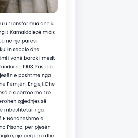
tu u transformua dhe iu
rgjit Kamaldolezë midis
rua në një parësi.
ekullin secolo dhe
imi i vonë barok i mesit
rfundoi në 1963. Fasada
pjesën e poshtme nga
dhe Fëmijën, Engjëjt Dhe
pjesë e sipërme me tre
erohen zgjedhjes së
anë mbështetur nga
më E Nëndheshme e
no Pisano; për pjesën
gjike, një përpara dhe