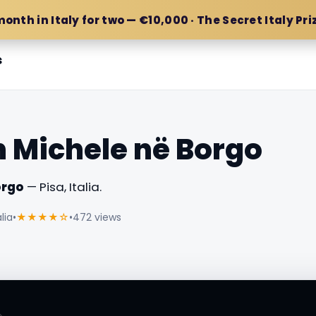
month in Italy for two — €10,000 · The Secret Italy Pri
s
n Michele në Borgo
orgo
— Pisa, Italia.
lia
•
★★★★☆
•
472 views