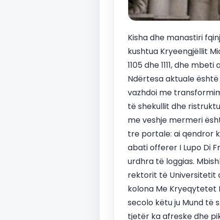
Kisha dhe manastiri fqi
kushtua Kryeengjëllit M
1105 dhe 1111, dhe mbeti a
Ndërtesa aktuale është re
vazhdoi me transformimin
të shekullit dhe ristrukt
me veshje mermeri ësht
tre portale: ai qendror 
abati offerer I Lupo Di 
urdhra të loggias. Mbis
rektorit të Universitet
kolona Me Kryeqytetet 
secolo këtu ju Mund të s
tjetër ka afreske dhe p