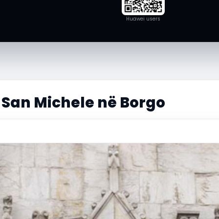
Huawei users
 San Michele në Borgo