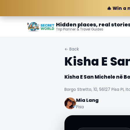
🎄 Win a 
Hidden places, real storie
Trip Planner & Travel Guides
← Back
Kisha E Sa
Kisha E San Michele në B
Borgo Stretto, 10, 56127 Pisa PI, Ita
Mia Lang
Pisa