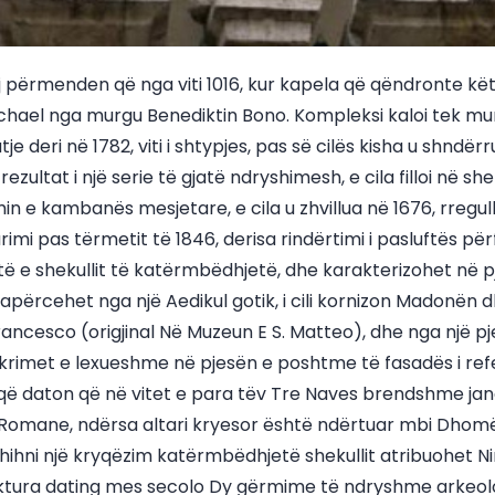
nj përmenden që nga viti 1016, kur kapela që qëndronte kë
ichael nga murgu Benediktin Bono. Kompleksi kaloi tek mu
tje deri në 1782, viti i shtypjes, pas së cilës kisha u shndër
zultat i një serie të gjatë ndryshimesh, e cila filloi në sh
 e kambanës mesjetare, e cila u zhvillua në 1676, rregull
urimi pas tërmetit të 1846, derisa rindërtimi i pasluftës pë
ë e shekullit të katërmbëdhjetë, dhe karakterizohet në 
kapërcehet nga një Aedikul gotik, i cili kornizon Madonën 
Francesco (origjinal Në Muzeun E S. Matteo), dhe nga një 
hkrimet e lexueshme në pjesën e poshtme të fasadës i ref
it që daton që në vitet e para tëv Tre Naves brendshme j
Romane, ndërsa altari kryesor është ndërtuar mbi Dho
hihni një kryqëzim katërmbëdhjetë shekullit atribuohet Ni
iktura dating mes secolo Dy gërmime të ndryshme arkeolo