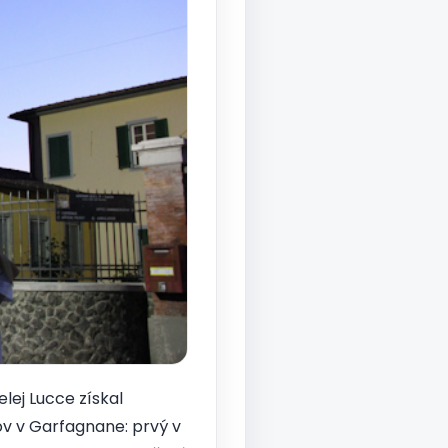
lej Lucce získal
ov v Garfagnane: prvý v