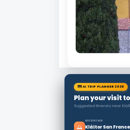
🗺 AI TRIP PLANNER 2026
Plan your visit t
Suggested itinerary near Klá
MORNING
🌅
Kláštor San Franc