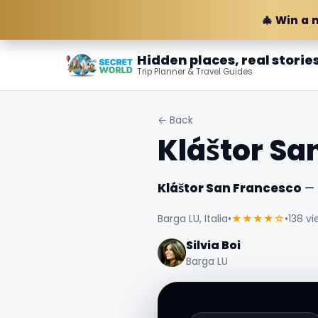
🎄 Win a 
Hidden places, real storie
Trip Planner & Travel Guides
← Back
Kláštor Sa
Kláštor San Francesco
— 
Barga LU, Italia
•
★★★★☆
•
138 vi
Silvia Boi
Barga LU