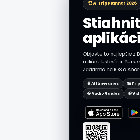
🏆 AI Trip Planner 2026
Stiahnit
aplikác
Objavte to najlepšie z 
milión destinácií. Perso
Zadarmo na iOS a Andro
🧠 AI Itineraries
🎒 Tri
🎧 Audio Guides
📹 Vi