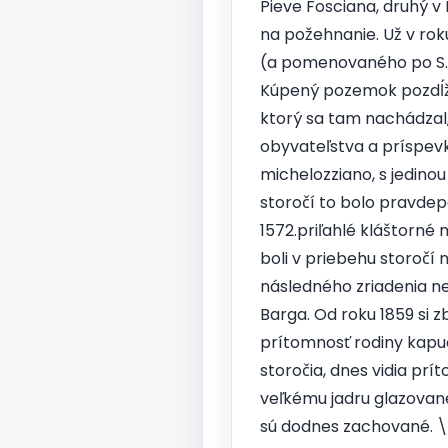
Pieve Fosciana, druhý v 
na požehnanie. Už v ro
(a pomenovaného po S. 
Kúpený pozemok pozdĺž c
ktorý sa tam nachádzal
obyvateľstva a príspev
michelozziano, s jedino
storočí to bolo pravdep
1572.priľahlé kláštorné 
boli v priebehu storočí 
následného zriadenia n
Barga. Od roku 1859 si 
prítomnosť rodiny kapu
storočia, dnes vidia p
veľkému jadru glazovanej
sú dodnes zachované. \