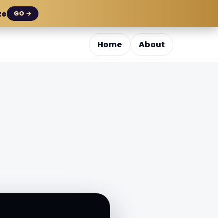
ze
GO →
Home
About