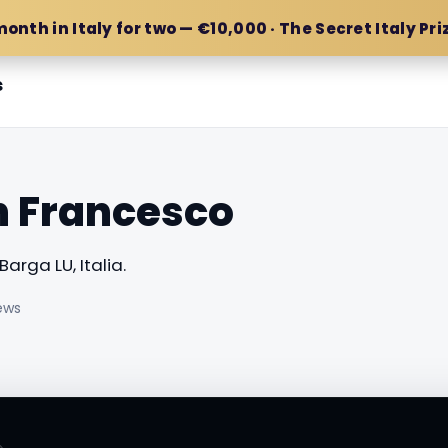
month in Italy for two — €10,000 · The Secret Italy Pri
s
n Francesco
Barga LU, Italia.
ews