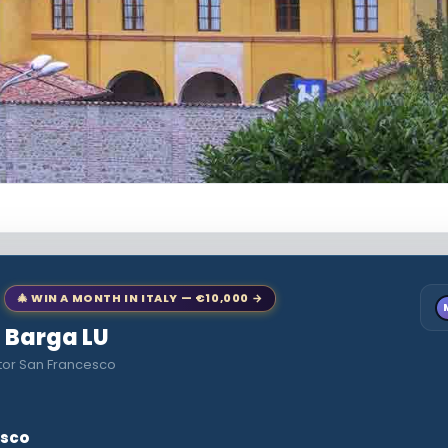
🎄 WIN A MONTH IN ITALY — €10,000 →
o Barga LU
štor San Francesco
esco