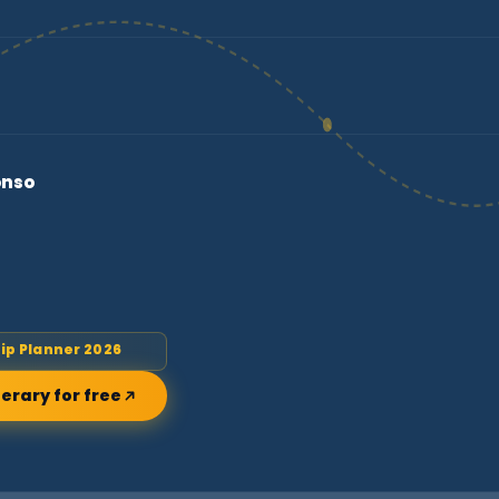
onso
rip Planner 2026
nerary for free