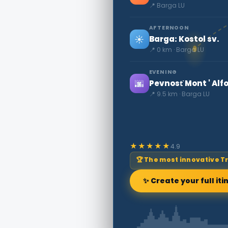
📍 Barga LU
AFTERNOON
☀️
Barga: Kostol sv.
📍 0 km · Barga LU
EVENING
🌆
Pevnosť Mont ' Alf
📍 9.5 km · Barga LU
★★★★★
4.9
🏆 The most innovative T
✨ Create your full iti