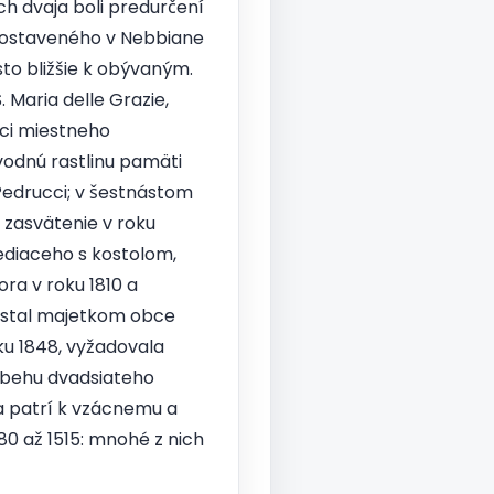
ch dvaja boli predurčení
 postaveného v Nebbiane
to bližšie k obývaným.
 Maria delle Grazie,
ci miestneho
odnú rastlinu pamäti
Pedrucci; v šestnástom
 zasvätenie v roku
sediaceho s kostolom,
ora v roku 1810 a
a stal majetkom obce
ku 1848, vyžadovala
ebehu dvadsiateho
a patrí k vzácnemu a
80 až 1515: mnohé z nich