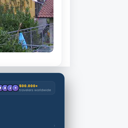
500.000+
M
A
J
+
travelers worldwide
›