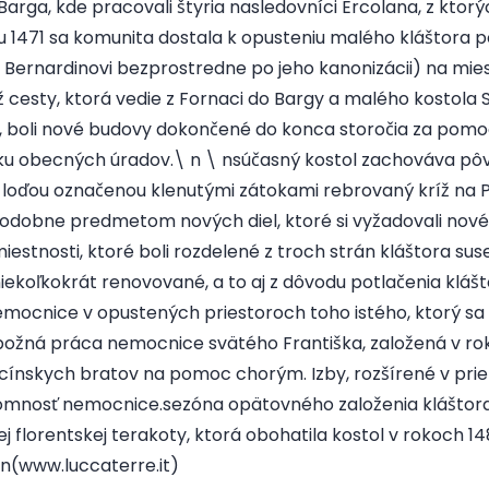
Barga, kde pracovali štyria nasledovníci Ercolana, z ktorý
ku 1471 sa komunita dostala k opusteniu malého kláštora
Bernardinovi bezprostredne po jeho kanonizácii) na mies
esty, ktorá vedie z Fornaci do Bargy a malého kostola S.
, boli nové budovy dokončené do konca storočia za pomo
ku obecných úradov.\ n \ nsúčasný kostol zachováva pôv
u loďou označenou klenutými zátokami rebrovaný kríž na 
odobne predmetom nových diel, ktoré si vyžadovali nové
miestnosti, ktoré boli rozdelené z troch strán kláštora su
niekoľkokrát renovované, a to aj z dôvodu potlačenia klášt
emocnice v opustených priestoroch toho istého, ktorý s
zbožná práca nemocnice svätého Františka, založená v ro
cínskych bratov na pomoc chorým. Izby, rozšírené v pri
rítomnosť nemocnice.sezóna opätovného založenia kláštor
 florentskej terakoty, ktorá obohatila kostol v rokoch 14
n(www.luccaterre.it)