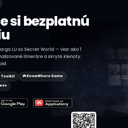
e si bezplatnú
iu
Barga LU so Secret World — viac ako 1
nalizované itineráre a skryté klenoty.
id.
🎮 KnowWhere Game
p Toolkit
deos