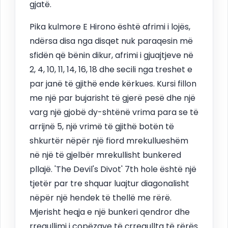
gjatë.
Pika kulmore E Hirono është afrimi i lojës,
ndërsa disa nga disqet nuk paraqesin më
sfidën që bënin dikur, afrimi i gjuajtjeve në
2, 4, 10, 11, 14, 16, 18 dhe secili nga treshet e
par janë të gjithë ende kërkues. Kursi fillon
me një par bujarisht të gjerë pesë dhe një
varg një gjobë dy-shtënë vrima para se të
arrijnë 5, një vrimë të gjithë botën të
shkurtër nëpër një fiord mrekullueshëm
në një të gjelbër mrekullisht bunkered
pllajë. 'The Devil's Divot' 7th hole është një
tjetër par tre shquar luajtur diagonalisht
nëpër një hendek të thellë me rërë.
Mjerisht heqja e një bunkeri qendror dhe
rregullimi i copëzave të çrregullta të rërës