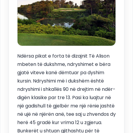
Ndërsa pikat e forta të dizajnit Të Alison
mbeten të dukshme, ndryshimet e bëra
gjatë viteve kanë dëmtuar pa dyshim
kursin. Ndryshimi më i dukshëm është
ndryshimi i shkallës 90 në drejtim në ndër-
digën klasike par tre 13. Pasi ka luajtur në
një gadishull të gjelbër me një rënie jashtë
në ujë në njërën anë, tee saj u zhvendos dy
herë 45 gradë kur vrima 12 u zgjerua.
Bunkerët u shtuan gjithashtu për të