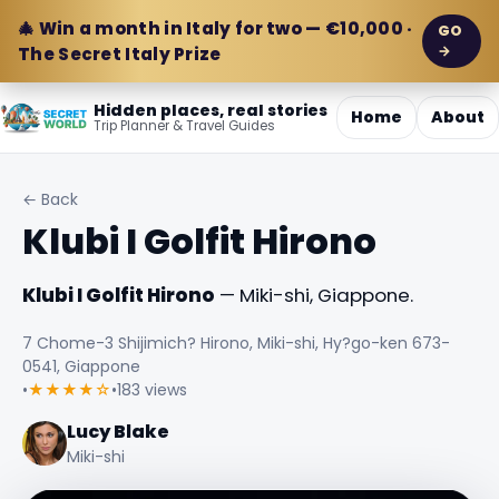
🎄 Win a month in Italy for two — €10,000 ·
GO
→
The Secret Italy Prize
Hidden places, real stories
Home
About
Trip Planner & Travel Guides
← Back
Klubi I Golfit Hirono
Klubi I Golfit Hirono
— Miki-shi, Giappone.
7 Chome-3 Shijimich? Hirono, Miki-shi, Hy?go-ken 673-
0541, Giappone
•
★★★★☆
•
183 views
Lucy Blake
Miki-shi