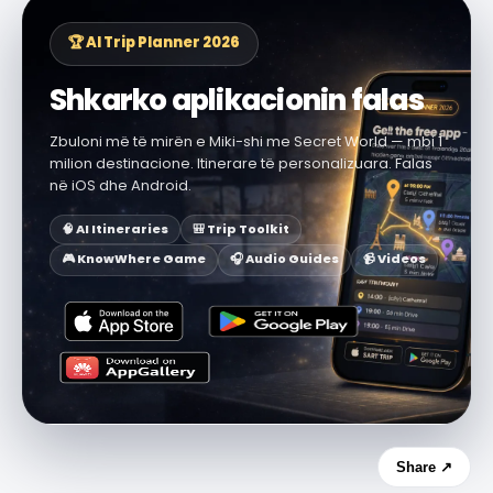
🏆 AI Trip Planner 2026
Shkarko aplikacionin falas
Zbuloni më të mirën e Miki-shi me Secret World — mbi 1
milion destinacione. Itinerare të personalizuara. Falas
në iOS dhe Android.
🧠 AI Itineraries
🎒 Trip Toolkit
🎮 KnowWhere Game
🎧 Audio Guides
📹 Videos
Share ↗