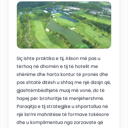
Siç ishte praktika e tij, Alison më pas u
tërhoq në dhomën e tij të hotelit me
shënime dhe harta kontur të pronës dhe
pas shtatë ditësh u shfaq me një dizajn që,
gjashtëmbëdhjetë muaj më vonë, do të
hapej për brohoritje të menjëhershme.
Paraqitja e tij strategjike u shpartallua në
një larmi mahnitëse të formave tokësore
dhe u komplimentua nga zarzavate që