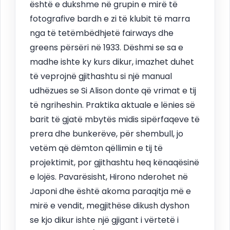
është e dukshme në grupin e mirë të
fotografive bardh e zi të klubit të marra
nga të tetëmbëdhjetë fairways dhe
greens përsëri në 1933. Dëshmi se sa e
madhe ishte ky kurs dikur, imazhet duhet
të veprojnë gjithashtu si një manual
udhëzues se Si Alison donte që vrimat e tij
të ngriheshin. Praktika aktuale e lënies së
barit të gjatë mbytës midis sipërfaqeve të
prera dhe bunkerëve, për shembull, jo
vetëm që dëmton qëllimin e tij të
projektimit, por gjithashtu heq kënaqësinë
e lojës. Pavarësisht, Hirono nderohet në
Japoni dhe është akoma paraqitja më e
mirë e vendit, megjithëse dikush dyshon
se kjo dikur ishte një gjigant i vërtetë i