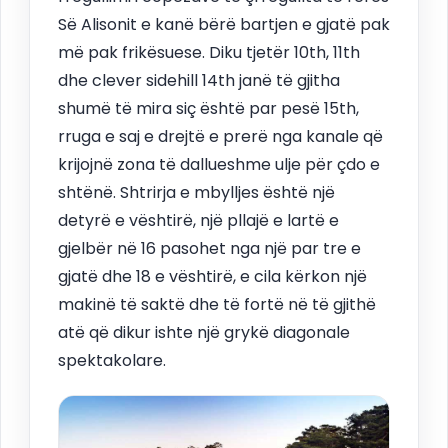
Së Alisonit e kanë bërë bartjen e gjatë pak
më pak frikësuese. Diku tjetër 10th, 11th
dhe clever sidehill 14th janë të gjitha
shumë të mira siç është par pesë 15th,
rruga e saj e drejtë e prerë nga kanale që
krijojnë zona të dallueshme ulje për çdo e
shtënë. Shtrirja e mbylljes është një
detyrë e vështirë, një pllajë e lartë e
gjelbër në 16 pasohet nga një par tre e
gjatë dhe 18 e vështirë, e cila kërkon një
makinë të saktë dhe të fortë në të gjithë
atë që dikur ishte një grykë diagonale
spektakolare.