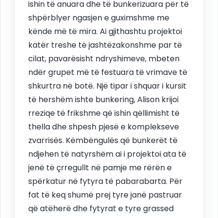
ishin të anuara dhe të bunkerizuara për të
shpërblyer ngasjen e guximshme me
kënde më të mira. Ai gjithashtu projektoi
katër treshe të jashtëzakonshme par të
cilat, pavarësisht ndryshimeve, mbeten
ndër grupet më të festuara të vrimave të
shkurtra në botë. Një tipar i shquar i kursit
të hershëm ishte bunkering, Alison krijoi
rreziqe të frikshme që ishin qëllimisht të
thella dhe shpesh pjesë e komplekseve
zvarrisës. Këmbëngulës që bunkerët të
ndjehen të natyrshëm ai i projektoi ata të
jenë të çrregullt në pamje me rërën e
spërkatur në fytyra të pabarabarta. Për
fat të keq shumë prej tyre janë pastruar
që atëherë dhe fytyrat e tyre grassed