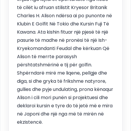
të cilët iu afruan stilistit Kryesor Britanik
Charles H. Alison ndërsa ai po punonte në
Klubin E Golfit Në Tokio dhe Kursin Fuji Të
Kawana. Ata kishin fituar një pjesë të një
pasurie të madhe në pronësi të një Ish-
Kryekomandanti Feudal dhe kërkuan Që
Alison të merrte parasysh
përshtatshmërinë e tij për golfin.
Shpërndarë mirë me liqene, pellgje dhe
diga, si dhe gryka të frikshme natyrore,
gullies dhe pyje undulating, prona kënaqur
Alison i cili mori punën si projektuesi dhe
deklaroi kursin e tyre do të jetë më e mira
në Japoni dhe një nga më të mirën në
ekzistencë.