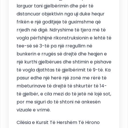
larguar tani gjelbërimin dhe për të
distancuar objektivin nga uji duke hequr
frikën e një goditjeje të guximshme që
rrjedh në digë. Ndryshime të tjera më të
vogla përfshijnë rikonstruksionin e lehtë të
tee-së së 3-të pa një rregullim në
bunkerin e rrugës së drejtë dhe heqjen e
një kurthi gjelbërues dhe shtimin e pishave
të vogla djathtas të gjelbërimit të 9-të. Ka
pasur edhe një herë një zonë me rërë të
mbeturinave të drejtë të shkurtër të 14-
të gjelbër, e cila mezi do të jetë në lojë sot,
por me siguri do të shtoni në ankesën
vizuale e vrimë.
Cilësia e Kursit Të Hershëm Të Hirono