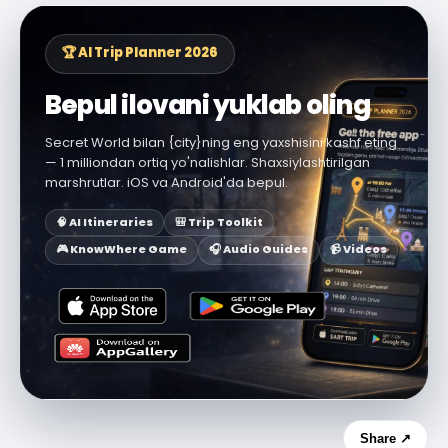
🏆 AI Trip Planner 2026
Bepul ilovani yuklab oling
Secret World bilan {city}ning eng yaxshisini kashf eting
— 1 milliondan ortiq yo'nalishlar. Shaxsiylashtirilgan
marshrutlar. iOS va Android'da bepul.
🧠 AI Itineraries
🎒 Trip Toolkit
🎮 KnowWhere Game
🎧 Audio Guides
📹 Videos
Share ↗