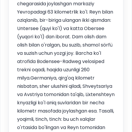
chegarasida joylashgan markaziy
Yevropadagi 63 kilometrlik ko'l. Reyn bilan
oziqlanib, bir-biriga ulangan ikki qismdan:
Untersee (quyi ko'l) va katta Obersee
(yuqori ko'l) dan iborat. Dam olish dam
olish bilan o'ralgan, bu suzib, shamol sörfü
va suzish uchun yozgi joy. Barcha ko'l
atrofida Bodensee-Radweg velosiped
trekni oqadi, haqida uzunligi 260
milya.Germaniya, qirg'oq kilometr
nisbatan, sher ulushini qiladi, Shveytsariya
va Avstriya tomonidan ta'qib, Lixtenshteyn
knyazligi ko'l aniq suvlaridan bir necha
kilometr masofada joylashgan esa. Tasalli,
yoqimli, tinch, tinch: bu uch xalqlar
o'rtasida bo'lingan va Reyn tomonidan