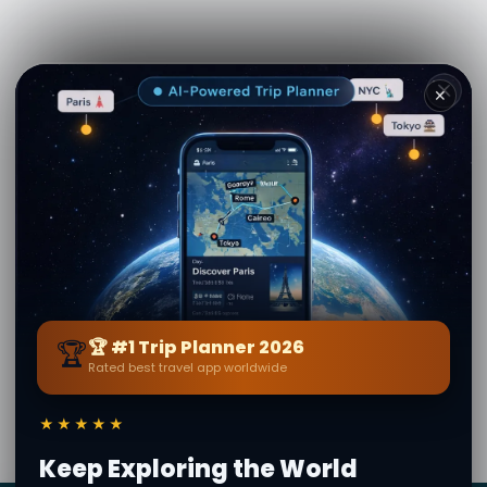
✕
See more on
Viator.com
Explore nearby
Vineum Bu Bodensee
📍 10.8 km away
🏆
🏆 #1 Trip Planner 2026
Rated best travel app worldwide
Muallif
Marika Sue
Tahririy mazmun tasdiqlangan · Sirli Dunyo Jamiyati —
★★★★★
1M+ joy 62 tilida
Keep Exploring the World