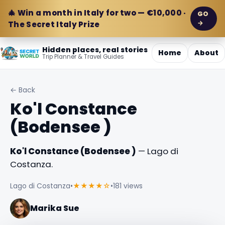
🎄 Win a month in Italy for two — €10,000 ·
GO
→
The Secret Italy Prize
Hidden places, real stories
Home
About
Trip Planner & Travel Guides
← Back
Ko'l Constance
(Bodensee )
Ko'l Constance (Bodensee )
— Lago di
Costanza.
Lago di Costanza
•
★★★★☆
•
181 views
Marika Sue