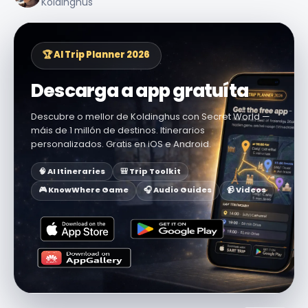
Koldinghus
🏆 AI Trip Planner 2026
Descarga a app gratuíta
Descubre o mellor de Koldinghus con Secret World —
máis de 1 millón de destinos. Itinerarios
personalizados. Gratis en iOS e Android.
🧠 AI Itineraries
🎒 Trip Toolkit
🎮 KnowWhere Game
🎧 Audio Guides
📹 Videos