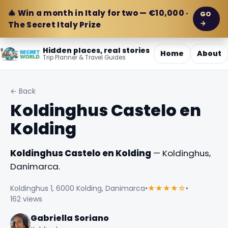
🎄 Win a month in Italy for two — €10,000 ·
GO
→
The Secret Italy Prize
Hidden places, real stories
Home
About
Trip Planner & Travel Guides
← Back
Koldinghus Castelo en
Kolding
Koldinghus Castelo en Kolding
— Koldinghus,
Danimarca.
Koldinghus 1, 6000 Kolding, Danimarca
•
★★★★☆
•
162 views
Gabriella Soriano