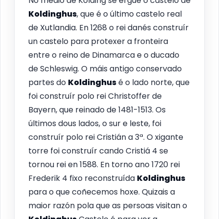
No medio de Kolding se ergue o castelo de
Koldinghus
, que é o último castelo real
de Xutlandia. En 1268 o rei danés construír
un castelo para protexer a fronteira
entre o reino de Dinamarca e o ducado
de Schleswig. O máis antigo conservado
partes do
Koldinghus
é o lado norte, que
foi construír polo rei Christoffer de
Bayern, que reinado de 1481-1513. Os
últimos dous lados, o sur e leste, foi
construír polo rei Cristián a 3ª. O xigante
torre foi construír cando Cristiá 4 se
tornou rei en 1588. En torno ano 1720 rei
Frederik 4 fixo reconstruída
Koldinghus
para o que coñecemos hoxe. Quizais a
maior razón pola que as persoas visitan o