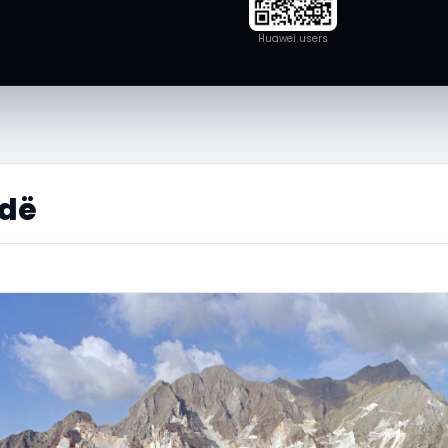
Huawei users
adë