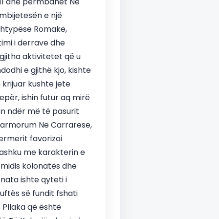
n 1111 dhe përmbahet Në
n mbijetesën e një
ë shtypëse Romake,
timi i derrave dhe
gjitha aktivitetet që u
dodhi e gjithë kjo, kishte
krijuar kushte jete
për, ishin futur aq mirë
hin ndër më të pasurit
s Marmorum Në Carrarese,
ermerit favorizoi
 bashku me karakterin e
 midis kolonatës dhe
nata ishte qyteti i
uftës së fundit fshati
. Pllaka që është