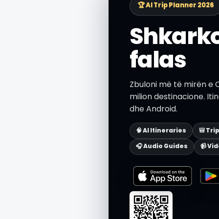
🏆 AI Trip Planner 2026
Shkarko
falas
Zbuloni më të mirën e 
milion destinacione. Iti
dhe Android.
🧠 AI Itineraries
🎒 Tri
🎧 Audio Guides
📹 Vi