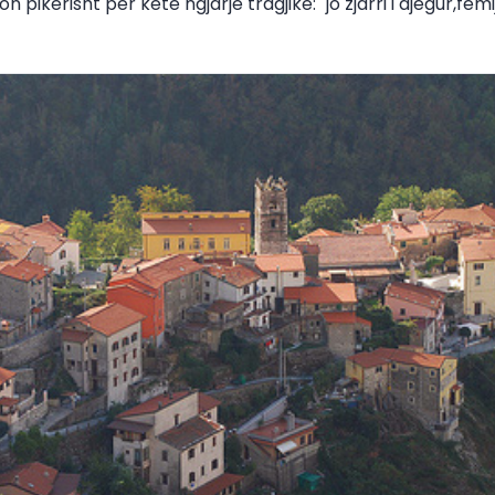
 pikërisht për këtë ngjarje tragjike: "jo zjarri i djegur,fëm