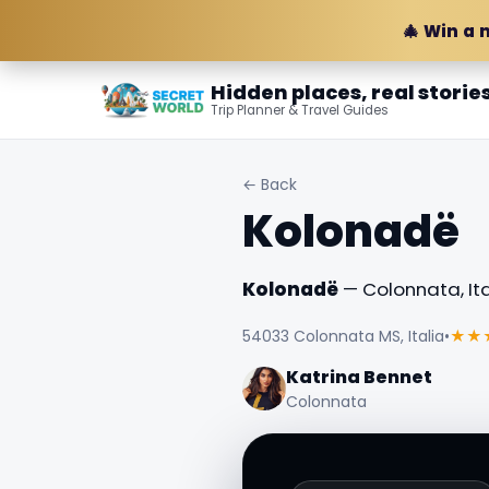
🎄 Win a 
Hidden places, real storie
Trip Planner & Travel Guides
← Back
Kolonadë
Kolonadë
— Colonnata, Ita
54033 Colonnata MS, Italia
•
★★
Katrina Bennet
Colonnata