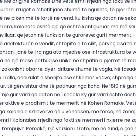
të Me origjinë Romake Dhe vetë emri rrjedh nga fakti se lind
rore; rrugët e fshatit janë shumë të ngushta, të pjerrëta
në në pikën më të lartë në vend, ku kisha që daton në seko
ara, Kolonata është ajo që është konfiguruar me më shu
zhvilluar, që jeton në funksion të guroreve: guri i mermerit,
arkitekturën e vendit, shtëpitë e të cilit, përveç disa të
ani, janë të lira nga ato mjedise ose infrastruktura të v
hura në një masë pothuajse unike në shpatin e pjerrët të ma
ë zakonisht oborre, dyer, dritare shumë të vogla. Në fasa
ralla, aedikulat e shenjta ose shkrimet votive; shprehja e
ur, të gërvishtur dhe të patinuar nga koha. Në 1810 në gu
gjet një gur varri që daton në 1 secolo Ky gur varri është d
ër aktive e prodhimit të mermerit në Kohën Romake. Vetë e
a kolonia e skllevërve që u vendosën, me forcë, në zonë; h
mri I Kolonatës rrjedh nga fakti se mermeri i nxjerrë në 
 tempujve Romakë; një version i tretë, më në fund, e çon 