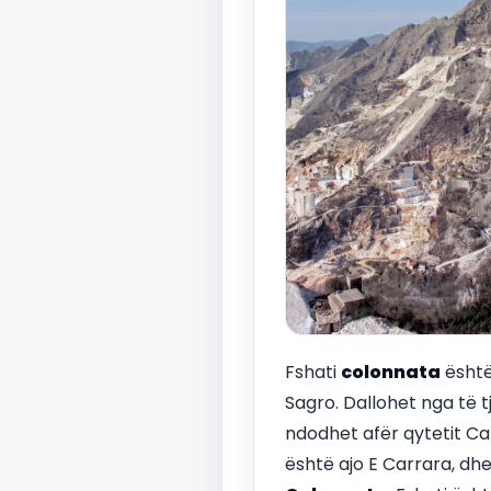
Fshati
colonnata
është
Sagro. Dallohet nga të t
ndodhet afër qytetit Ca
është ajo E Carrara, dh