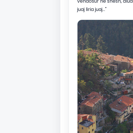
vendosur në shesh, aludon
juaj liria juaj..."