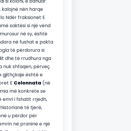
i si koloni, e banuar
, kalojnë nën harqe
lo Ndër fraksionet E
më saktësi si një vend
 i murosur në sy, është
 ndara në fushat e pakta
ogla të përdorura si
lit dhe të rrudhura nga
da nuk shfaqen, përveç
 gjithçkaje është e
roret E
Colonnata
(në
ëshmia më konkrete se
mri i fshatit rrjedh,
istorianë të tjerë,
zonë u përdor për
emrin në praninë e një