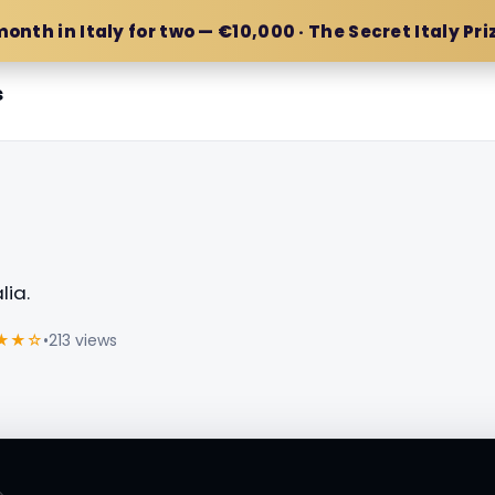
month in Italy for two — €10,000 · The Secret Italy Pri
s
lia.
★★☆
•
213 views