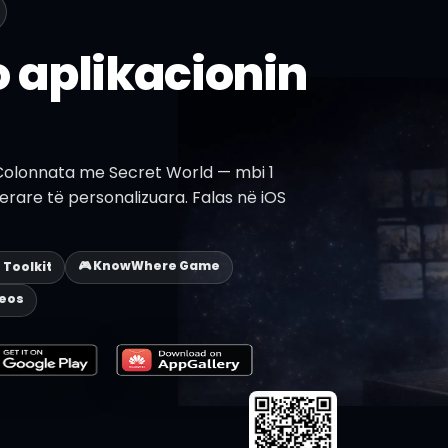
 aplikacionin
Colonnata me Secret World — mbi 1
nerare të personalizuara. Falas në iOS
🎮 KnowWhere Game
p Toolkit
deos