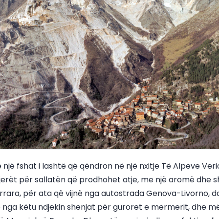
 një fshat i lashtë që qëndron në një nxitje Të Alpeve Ver
jerët për sallatën që prodhohet atje, me një aromë dhe shij
rrara, për ata që vijnë nga autostrada Genova-Livorno, 
e nga këtu ndjekin shenjat për guroret e mermerit, dhe më