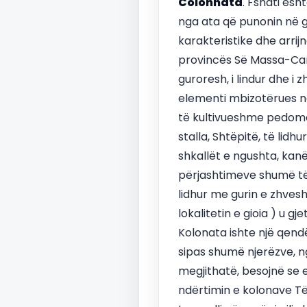
Colonnata
. Fshati ësh
nga ata që punonin në gu
karakteristike dhe arrij
provincës Së Massa-Carr
guroresh, i lindur dhe i 
elementi mbizotërues në 
të kultivueshme pedomont
stalla, Shtëpitë, të lid
shkallët e ngushta, kan
përjashtimeve shumë të r
lidhur me gurin e zhvesh
lokalitetin e gioia ) u 
Kolonata ishte një qend
sipas shumë njerëzve, ng
megjithatë, besojnë se e
ndërtimin e kolonave Të