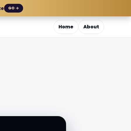
ze
GO →
Home
About