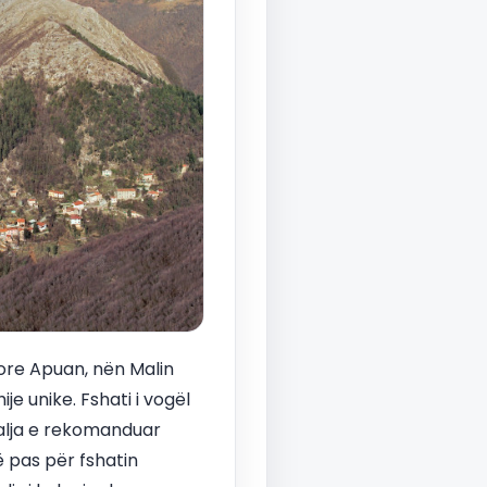
iore Apuan, nën Malin
e unike. Fshati i vogël
dalja e rekomanduar
 pas për fshatin