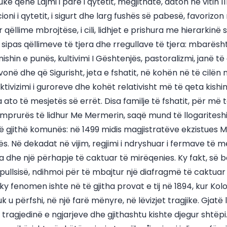
, duke qenë Lajmi i parë i qytetit, megjithatë, daton në viti
ioni i qytetit, i sigurt dhe larg fushës së pabesë, favorizo
qëllime mbrojtëse, i cili, lidhjet e prishura me hierarkin
sipas qëllimeve të tjera dhe rregullave të tjera: mbarësh
shin e punës, kultivimi I Gështenjës, pastoralizmi, janë të 
onë dhe që Sigurisht, jeta e fshatit, në kohën në të cilën n
tivizimi i guroreve dhe kohët relativisht më të qeta kishin 
o të mesjetës së errët. Disa familje të fshatit, për më te
fitimprurës të lidhur Me Mermerin, saqë mund të llogarites
të gjithë komunës: në 1499 midis magjistratëve ekzistue
ës. Në dekadat në vijim, regjimi i ndryshuar i fermave të m
ja dhe një përhapje të caktuar të mirëqenies. Ky fakt, së
llsisë, ndihmoi për të mbajtur një diafragmë të caktuar
 ky fenomen ishte në të gjitha provat e tij në 1894, kur Kolo
u përfshi, në një farë mënyre, në lëvizjet tragjike. Gjatë l
 tragjedinë e ngjarjeve dhe gjithashtu kishte djegur shtëpi