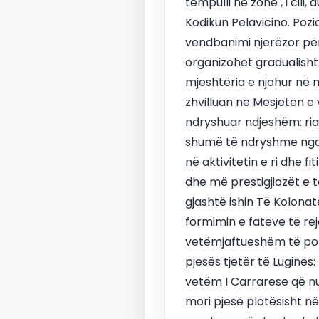
tempulli në zonë , i cili
Kodikun Pelavicino. Pozic
vendbanimi njerëzor për 
organizohet gradualisht 
mjeshtëria e njohur në mi
zhvilluan në Mesjetën e v
ndryshuar ndjeshëm: riak
shumë të ndryshme nga at
në aktivitetin e ri dhe 
dhe më prestigjiozët e 
gjashtë ishin Të Kolonat
formimin e fateve të re
vetëmjaftueshëm të popu
pjesës tjetër të Luginës:
vetëm I Carrarese që nuk 
mori pjesë plotësisht në