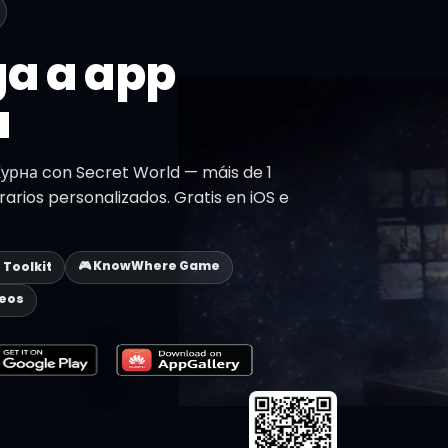
a a app
a
урна con Secret World — máis de 1
erarios personalizados. Gratis en iOS e
🎮 KnowWhere Game
p Toolkit
deos