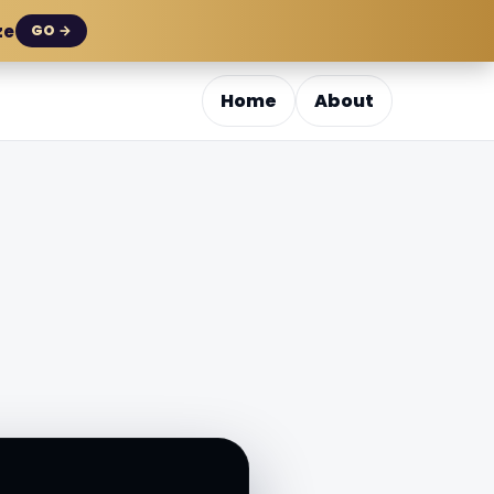
ze
GO →
Home
About