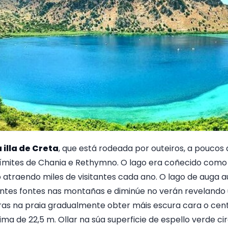
illa de Creta
, que está rodeada por outeiros, a poucos
límites de Chania e Rethymno. O lago era coñecido como 
o atraendo miles de visitantes cada ano. O lago de auga
entes fontes nas montañas e diminúe no verán revelando 
aras na praia gradualmente obter máis escura cara o cen
a de 22,5 m. Ollar na súa superficie de espello verde cir