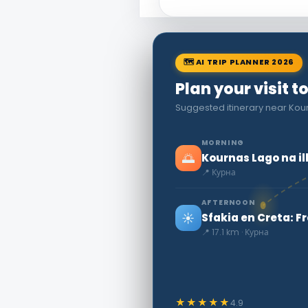
🗺 AI TRIP PLANNER 2026
Plan your visit t
Suggested itinerary near Kour
MORNING
🌅
Kournas Lago na il
📍 Курна
AFTERNOON
☀️
Sfakia en Creta: F
📍 17.1 km · Курна
★★★★★
4.9