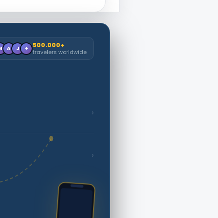
500.000+
M
A
J
+
travelers worldwide
›
›