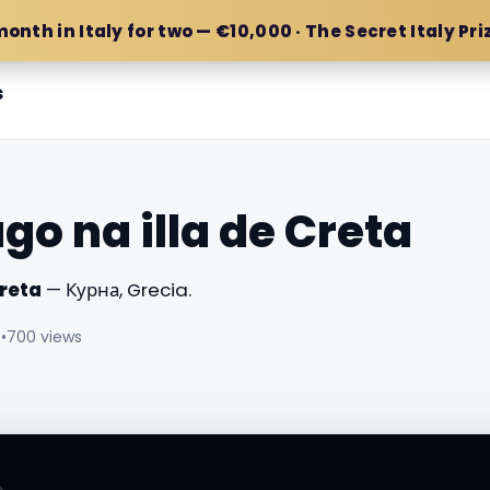
month in Italy for two — €10,000 · The Secret Italy Pri
s
go na illa de Creta
Creta
— Курна, Grecia.
☆
•
700 views