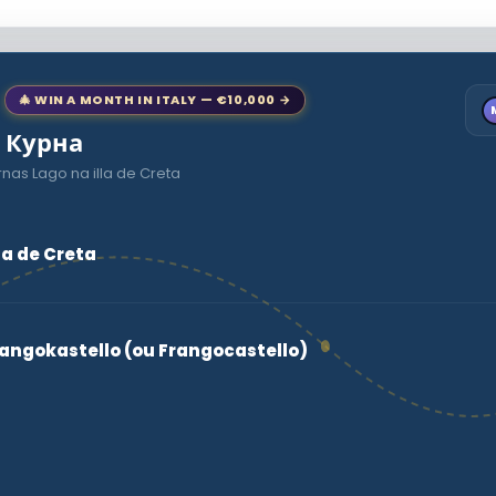
🎄 WIN A MONTH IN ITALY — €10,000 →
o Курна
nas Lago na illa de Creta
la de Creta
rangokastello (ou Frangocastello)