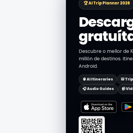
🏆 AI Trip Planner 2026
Descarg
gratuít
Descubre o mellor de К
millón de destinos. Itin
Android.
🧠 AI Itineraries
🎒 Tri
🎧 Audio Guides
📹 Vi