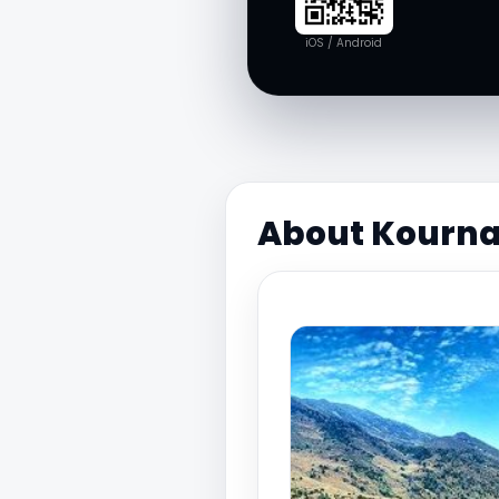
iOS / Android
About Kournas