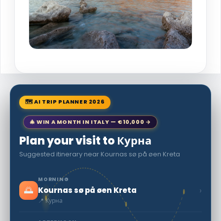
🗺 AI TRIP PLANNER 2026
🎄 WIN A MONTH IN ITALY — €10,000 →
Plan your visit to Курна
Suggested itinerary near Kournas sø på øen Kreta
MORNING
🌅
›
Kournas sø på øen Kreta
📍 Курна