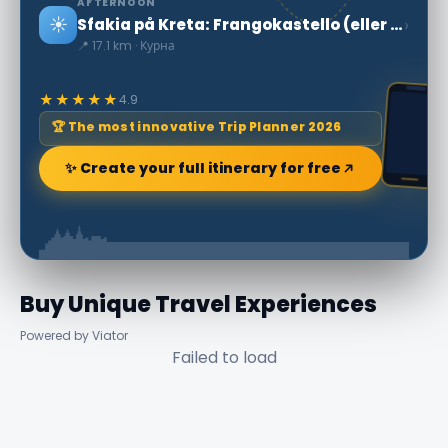
AFTERNOON
☀️
›
Sfakia på Kreta: Frangokastello (eller Frangocastello)
📍 17.1 km · Курна
★★★★★
4.9
🏆 The most innovative Trip Planner 2026
✨ Create your full itinerary for free
Buy Unique Travel Experiences
Powered by Viator
Failed to load