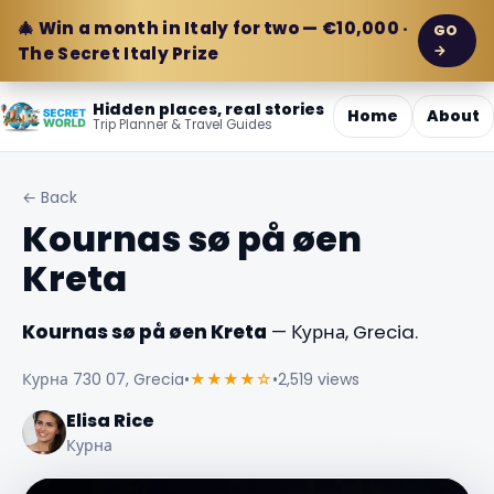
🎄 Win a month in Italy for two — €10,000 ·
GO
→
The Secret Italy Prize
Hidden places, real stories
Home
About
Trip Planner & Travel Guides
← Back
Kournas sø på øen
Kreta
Kournas sø på øen Kreta
— Курна, Grecia.
Курна 730 07, Grecia
•
★★★★☆
•
2,519 views
Elisa Rice
Курна