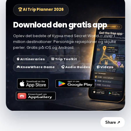
🏆 AI Trip Planner 2026
Download den gratis app
Oplev det bedste af Курна med Secret World — over 1
million destinationer. Personlige rejseplaner og skjulte
perler. Gratis på iOS og Android.
🧠 AI Itineraries
🎒 Trip Toolkit
🎮 KnowWhere Game
🎧 Audio Guides
📹 Videos
Share ↗