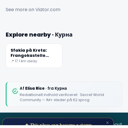
See more on
Viator.com
Explore nearby · Курна
Sfakia på Kreta:
Frangokastello
(eller
📍 17.1 km away
Frangocastello)
Af
Elisa Rice
· fra Курна
Redaktionelt indhold verificeret · Secret World
Community — 1M+ steder på 62 sprog
×
SECRET WORLD
Terms
Privacy
About
✦ This place can become a stamp