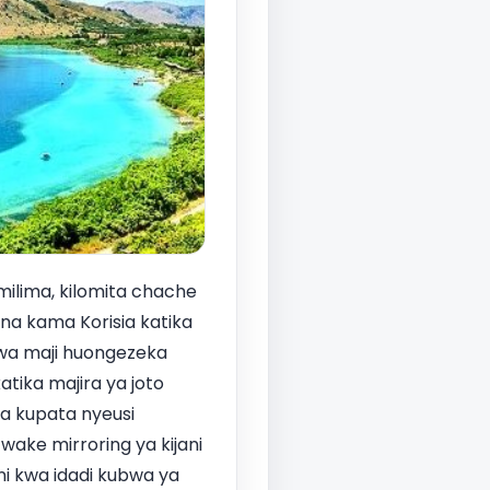
ilima, kilomita chache
ana kama Korisia katika
iwa maji huongezeka
atika majira ya joto
ua kupata nyeusi
wake mirroring ya kijani
ni kwa idadi kubwa ya