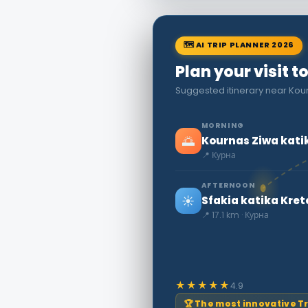
🗺 AI TRIP PLANNER 2026
Plan your visit t
Suggested itinerary near Kour
MORNING
🌅
Kournas Ziwa katik
📍 Курна
AFTERNOON
☀️
Sfakia katika Kret
📍 17.1 km · Курна
★★★★★
4.9
🏆 The most innovative T