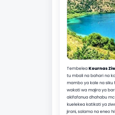
Tembelea
Kournas Ziw
tu mbali na bahari na k
mambo ya kale na siku h
wakati wa majira ya bari
akifafanua dhahabu mcha
kuelekea katikati ya ziw
jirani, salama na eneo 