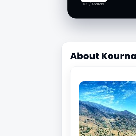
iOS / Android
About Kournas