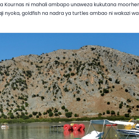
 Kournas ni mahali ambapo unaweza kukutana moorhens,
ji nyoka, goldfish na nadra ya turtles ambao ni wakazi wa 