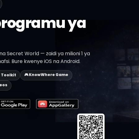
programu ya
 Secret World — zaidi ya milioni 1 ya
afsi. Bure kwenye iOS na Android.
🎮 KnowWhere Game
p Toolkit
deos