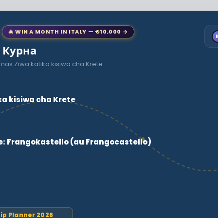
🎄 WIN A MONTH IN ITALY — €10,000 →
o Курна
nas Ziwa katika kisiwa cha Krete
a kisiwa cha Krete
e: Frangokastello (au Frangocastello)
rip Planner 2026