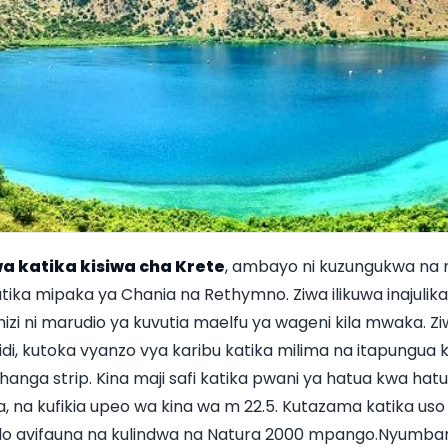
a katika kisiwa cha Krete
, ambayo ni kuzungukwa na m
atika mipaka ya Chania na Rethymno. Ziwa ilikuwa inajulik
izi ni marudio ya kuvutia maelfu ya wageni kila mwaka. Z
di, kutoka vyanzo vya karibu katika milima na itapungua k
nga strip. Kina maji safi katika pwani ya hatua kwa hat
a, na kufikia upeo wa kina wa m 22.5. Kutazama katika uso 
hilo avifauna na kulindwa na Natura 2000 mpango.Nyumba