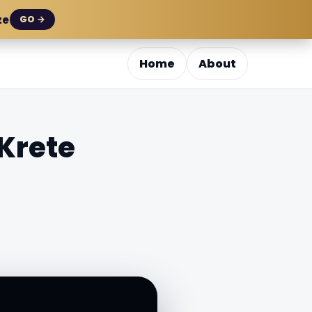
ze
GO →
Home
About
Krete