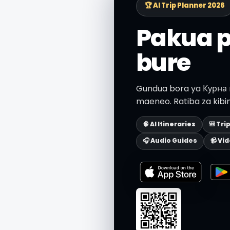
🏆 AI Trip Planner 2026
Pakua 
bure
Gundua bora ya Курна na
maeneo. Ratiba za kibin
🧠 AI Itineraries
🎒 Tri
🎧 Audio Guides
📹 Vi