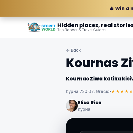
🎄 Win a 
Hidden places, real storie
Trip Planner & Travel Guides
← Back
Kournas Zi
Kournas Ziwa katika kisi
Курна 730 07, Grecia
•
★★★★
Elisa Rice
Курна