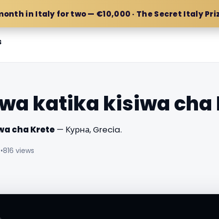
month in Italy for two — €10,000 · The Secret Italy Pri
s
wa katika kisiwa cha 
wa cha Krete
— Курна, Grecia.
☆
•
816 views