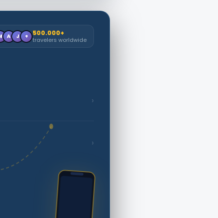
500.000+
M
A
J
+
travelers worldwide
›
›