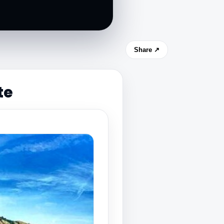
Share ↗
te