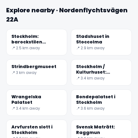
Explore nearby · Nordenflychtsvägen
22A
Stockholm:
Stadshuset in
barockstilen
Stoccolma
Kungsholms kyrka
📍 2.5 km away
📍 2.9 km away
Strindbergmuseet
Stockholm /
Kulturhuset:
📍 3 km away
kulturhuset
📍 3.4 km away
Wrangelska
Bondepalatset i
Palatset
Stockholm
📍 3.4 km away
📍 3.6 km away
Arvfursten slott i
Svensk Maträtt:
Stockholm
Raggmun