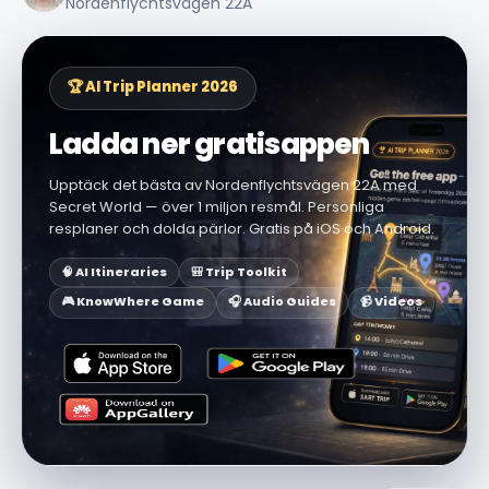
Nordenflychtsvägen 22A
🏆 AI Trip Planner 2026
Ladda ner gratisappen
Upptäck det bästa av Nordenflychtsvägen 22A med
Secret World — över 1 miljon resmål. Personliga
resplaner och dolda pärlor. Gratis på iOS och Android.
🧠 AI Itineraries
🎒 Trip Toolkit
🎮 KnowWhere Game
🎧 Audio Guides
📹 Videos