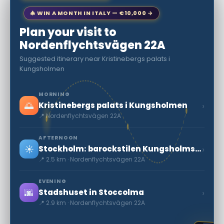
🎄 WIN A MONTH IN ITALY — €10,000 →
Plan your visit to
Nordenflychtsvägen 22A
Suggested itinerary near Kristinebergs palats i
Kungsholmen
MORNING
🌅
›
Kristinebergs palats i Kungsholmen
📍 Nordenflychtsvägen 22A
AFTERNOON
☀️
›
Stockholm: barockstilen Kungsholms kyrka
📍 2.5 km · Nordenflychtsvägen 22A
EVENING
🌆
›
Stadshuset in Stoccolma
📍 2.9 km · Nordenflychtsvägen 22A