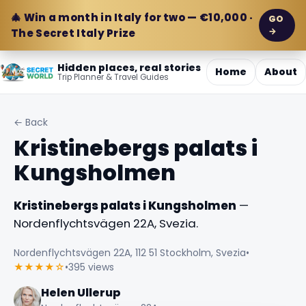
🎄 Win a month in Italy for two — €10,000 ·
GO
→
The Secret Italy Prize
Hidden places, real stories
Home
About
Trip Planner & Travel Guides
← Back
Kristinebergs palats i
Kungsholmen
Kristinebergs palats i Kungsholmen
—
Nordenflychtsvägen 22A, Svezia.
Nordenflychtsvägen 22A, 112 51 Stockholm, Svezia
•
★★★★☆
•
395 views
Helen Ullerup