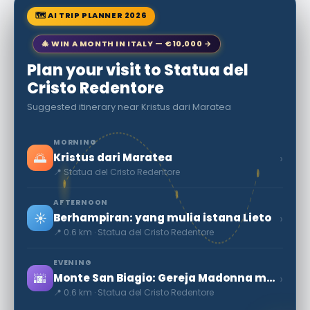
🗺 AI TRIP PLANNER 2026
🎄 WIN A MONTH IN ITALY — €10,000 →
Plan your visit to Statua del
Cristo Redentore
Suggested itinerary near Kristus dari Maratea
MORNING
🌅
›
Kristus dari Maratea
📍 Statua del Cristo Redentore
AFTERNOON
☀️
›
Berhampiran: yang mulia istana Lieto
📍 0.6 km · Statua del Cristo Redentore
EVENING
🌆
›
Monte San Biagio: Gereja Madonna maggiore
📍 0.6 km · Statua del Cristo Redentore