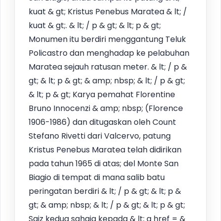
kuat & gt; Kristus Penebus Maratea & lt; /
kuat & gt;. & lt; / p & gt; & lt; p & gt;
Monumen itu berdiri menggantung Teluk
Policastro dan menghadap ke pelabuhan
Maratea sejauh ratusan meter. & lt; / p &
gt; & lt; p & gt; & amp; nbsp; & lt; / p & gt;
& lt; p & gt; Karya pemahat Florentine
Bruno Innocenzi & amp; nbsp; (Florence
1906-1986) dan ditugaskan oleh Count
Stefano Rivetti dari Valcervo, patung
Kristus Penebus Maratea telah didirikan
pada tahun 1965 di atas; del Monte San
Biagio di tempat di mana salib batu
peringatan berdiri & lt; / p & gt; & lt; p &
gt; & amp; nbsp; & lt; / p & gt; & lt; p & gt;
Saiz kedua sahaja kepada & lt; a href = &