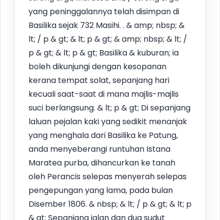
yang peninggalannya telah disimpan di
Basilika sejak 732 Masihi. . & amp; nbsp; &
lt; / p & gt; & lt; p & gt; & amp; nbsp; & lt; /
p & gt; & lt; p & gt; Basilika & kuburan; ia
boleh dikunjungi dengan kesopanan
kerana tempat solat, sepanjang hari
kecuali saat-saat di mana majlis-majlis
suci berlangsung. & lt; p & gt; Di sepanjang
laluan pejalan kaki yang sedikit menanjak
yang menghala dari Basilika ke Patung,
anda menyeberangi runtuhan Istana
Maratea purba, dihancurkan ke tanah
oleh Perancis selepas menyerah selepas
pengepungan yang lama, pada bulan
Disember 1806. & nbsp; & lt; / p & gt; & lt; p
& gt; Sepanjang jalan dan dua sudut