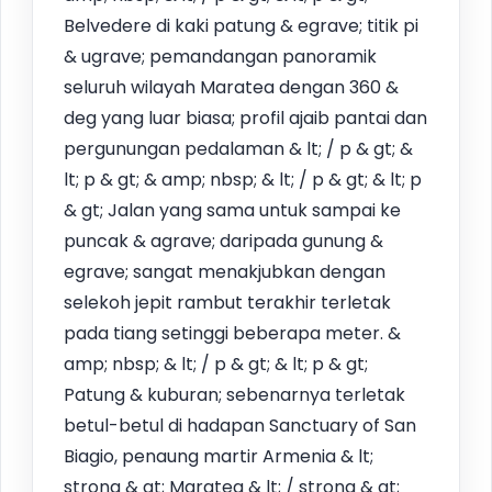
Belvedere di kaki patung & egrave; titik pi
& ugrave; pemandangan panoramik
seluruh wilayah Maratea dengan 360 &
deg yang luar biasa; profil ajaib pantai dan
pergunungan pedalaman & lt; / p & gt; &
lt; p & gt; & amp; nbsp; & lt; / p & gt; & lt; p
& gt; Jalan yang sama untuk sampai ke
puncak & agrave; daripada gunung &
egrave; sangat menakjubkan dengan
selekoh jepit rambut terakhir terletak
pada tiang setinggi beberapa meter. &
amp; nbsp; & lt; / p & gt; & lt; p & gt;
Patung & kuburan; sebenarnya terletak
betul-betul di hadapan Sanctuary of San
Biagio, penaung martir Armenia & lt;
strong & gt; Maratea & lt; / strong & gt;