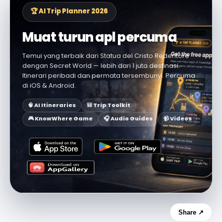
🏆 AI Trip Planner 2026
Muat turun apl percuma
Temui yang terbaik dari Statua del Cristo Redentore
dengan Secret World — lebih dari 1 juta destinasi.
Itinerari peribadi dan permata tersembunyi. Percuma
di iOS & Android.
🧠 AI Itineraries
🎒 Trip Toolkit
🎮 KnowWhere Game
🎧 Audio Guides
📹 Videos
Share ↗