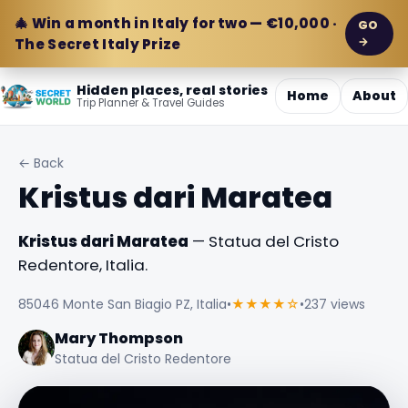
🎄 Win a month in Italy for two — €10,000 ·
GO
→
The Secret Italy Prize
Hidden places, real stories
Home
About
Trip Planner & Travel Guides
← Back
Kristus dari Maratea
Kristus dari Maratea
— Statua del Cristo
Redentore, Italia.
85046 Monte San Biagio PZ, Italia
•
★★★★☆
•
237 views
Mary Thompson
Statua del Cristo Redentore