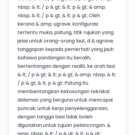
nbsp; & lt; / p & gt; & lt; p & gt; & amp;
nbsp; & lt; / p & gt; & lt; p & gt; Oleh
kerana & amp; ugrave; konfigurasi
tertentu muka, patung, titik rujukan yang
jelas untuk orang-orang laut, d & agrave;
tanggapan kepada pemerhati yang jauh
bahawa pandangan itu beralih,
bertentangan dengan realiti, ke arah laut
& lt; / p & gt; & lt; p & gt; & amp; nbsp; & lt;
/ p & gt; & lt; p & gt; Patung itu
membentangkan kekosongan teknikal
dalaman yang berguna untuk mencapai
puncak; untuk kerja penyelenggaraan,
dengan tangga besi tidak boleh
digunakan untuk tujuan pelancongan. &
amp; nbsp; & lt; / p & gt; & lt; p & gt;