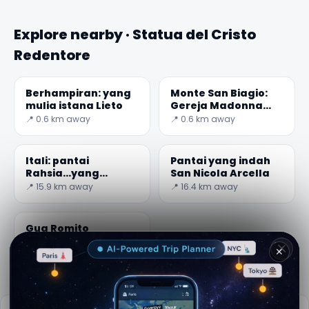
Explore nearby · Statua del Cristo
Redentore
Berhampiran: yang
Monte San Biagio:
mulia istana Lieto
Gereja Madonna
maggiore
📍 0.6 km away
📍 0.6 km away
Itali: pantai
Pantai yang indah
Rahsia...yang
San Nicola Arcella
mengagumkan
📍 15.9 km away
📍 16.4 km away
tempat rahasia.
Gua Romito
📍 19.7 km away
✕