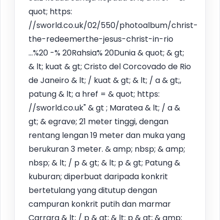
quot; https:
//sworld.co.uk/02/550/photoalbum/christ-
the-redeemerthe-jesus-christ-in-rio
...%20 -% 20Rahsia% 20Dunia & quot; & gt;
& lt; kuat & gt; Cristo del Corcovado de Rio
de Janeiro & lt; / kuat & gt; & lt; / a & gt;,
patung & lt; a href = & quot; https:
//sworld.co.uk" & gt ; Maratea & lt; / a &
gt; & egrave; 21 meter tinggi, dengan
rentang lengan 19 meter dan muka yang
berukuran 3 meter. & amp; nbsp; & amp;
nbsp; & lt; / p & gt; & lt; p & gt; Patung &
kuburan; diperbuat daripada konkrit
bertetulang yang ditutup dengan
campuran konkrit putih dan marmar
Carrara & lt; / p & gt; & lt; p & gt; & amp;