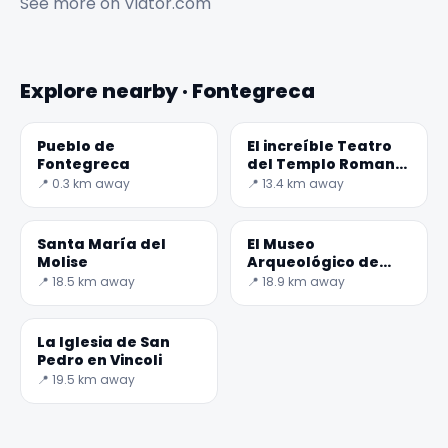
See more on
Viator.com
Explore nearby · Fontegreca
Pueblo de
El increíble Teatro
Fontegreca
del Templo Romano
de Pietravairano
📍 0.3 km away
📍 13.4 km away
Santa María del
El Museo
Molise
Arqueológico de
Alife
📍 18.5 km away
📍 18.9 km away
La Iglesia de San
Pedro en Vincoli
📍 19.5 km away