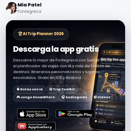
Mia Patel
Fontegreca
🏆 AI Trip Planner 2026
Descarga la app gratis
Descubre lo mejor de Fontegreca con Secret World —
el planificador de viajes con IA y más de 1 millón de
destinos. Itinerarios personalizados y lugares
escondidos. Gratis en iOS y Android.
🧠 Rutas con IA
🎒 Trip Toolkit
🎮 Juego KnowWhere
🎧 Audioguías
📹 Vídeos