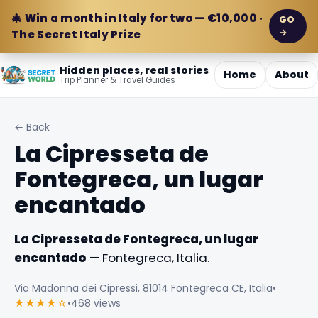
🎄 Win a month in Italy for two — €10,000 ·
GO
→
The Secret Italy Prize
Hidden places, real stories
Home
About
Trip Planner & Travel Guides
← Back
La Cipresseta de
Fontegreca, un lugar
encantado
La Cipresseta de Fontegreca, un lugar
encantado
— Fontegreca, Italia.
Via Madonna dei Cipressi, 81014 Fontegreca CE, Italia
•
★★★★☆
•
468 views