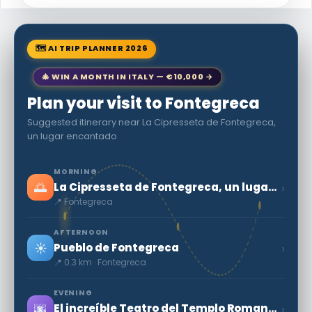
🗺 AI TRIP PLANNER 2026
🎄 WIN A MONTH IN ITALY — €10,000 →
Plan your visit to Fontegreca
Suggested itinerary near La Cipresseta de Fontegreca,
un lugar encantado
MORNING
🌅
›
La Cipresseta de Fontegreca, un lugar encantado
📍 Fontegreca
AFTERNOON
☀️
›
Pueblo de Fontegreca
📍 0.3 km · Fontegreca
EVENING
🌆
›
El increíble Teatro del Templo Romano de Pietravairano