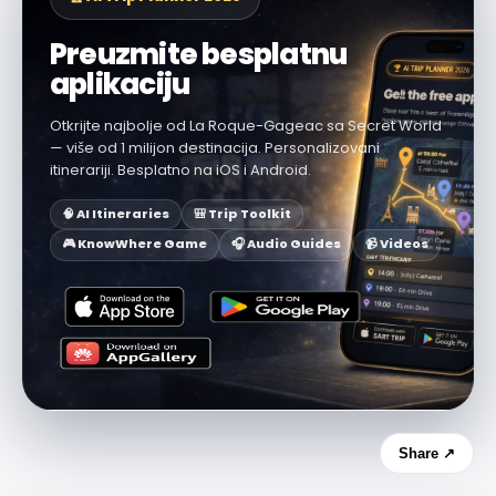
Preuzmite besplatnu
aplikaciju
Otkrijte najbolje od La Roque-Gageac sa Secret World
— više od 1 milijon destinacija. Personalizovani
itinerariji. Besplatno na iOS i Android.
🧠 AI Itineraries
🎒 Trip Toolkit
🎮 KnowWhere Game
🎧 Audio Guides
📹 Videos
Share ↗