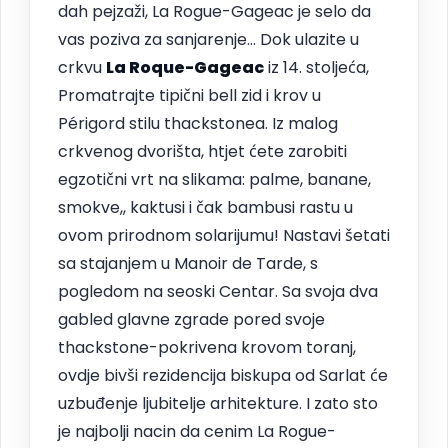
dah pejzaži, La Rogue-Gageac je selo da
vas poziva za sanjarenje… Dok ulazite u
crkvu
La Roque-Gageac
iz 14. stoljeća,
Promatrajte tipični bell zid i krov u
Périgord stilu thackstonea. Iz malog
crkvenog dvorišta, htjet ćete zarobiti
egzotični vrt na slikama: palme, banane,
smokve,, kaktusi i čak bambusi rastu u
ovom prirodnom solarijumu! Nastavi šetati
sa stajanjem u Manoir de Tarde, s
pogledom na seoski Centar. Sa svoja dva
gabled glavne zgrade pored svoje
thackstone-pokrivena krovom toranj,
ovdje bivši rezidencija biskupa od Sarlat će
uzbuđenje ljubitelje arhitekture. I zato sto
je najbolji nacin da cenim La Rogue-