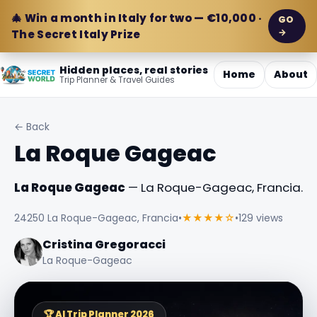
🎄 Win a month in Italy for two — €10,000 ·
GO
→
The Secret Italy Prize
Hidden places, real stories
Home
About
Trip Planner & Travel Guides
← Back
La Roque Gageac
La Roque Gageac
— La Roque-Gageac, Francia.
24250 La Roque-Gageac, Francia
•
★★★★☆
•
129 views
Cristina Gregoracci
La Roque-Gageac
🏆 AI Trip Planner 2026