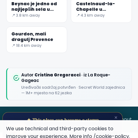
Beynac je jedno od
Castelnaud-la-
najljepših sela u
Chapelle u
Francuskoj.
Dordogneu
📍 3.8 km away
📍 4.3 km away
Gourdon, mali
dragulj Provence
📍 18.4 km away
Autor
Cristina Gregoracci
· iz La Roque-
Gageac
Uređivački sadržaj potvrđen · Secret World zajednica
— 1M+ mjesta na 62 jezika
×
SECRET WORLD
Terms
Privacy
About
✦ This place can become a stamp
Collect secret places in your Secret
We use technical and third-party cookies to
Passport.
improve your experience. More info
/cookie-policy
.