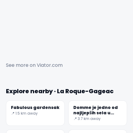
See more on
Viator.com
Explore nearby · La Roque-Gageac
Fabulous gardensak
Domme je jedno od
najljepših sela u
📍 1.5 km away
Francuskoj.
📍 3.7 km away