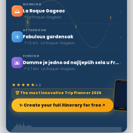
MORNING
🌅
›
La Roque Gageac
📍 La Roque-Gageac
AFTERNOON
☀️
›
Fabulous gardensak
📍 1.5 km · La Roque-Gageac
EVENING
🌆
›
Domme je jedno od najljepših sela u Francuskoj.
📍 3.7 km · La Roque-Gageac
★★★★★
4.9
🏆 The most innovative Trip Planner 2026
✨ Create your full itinerary for free