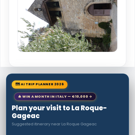
🗺 AI TRIP PLANNER 2026
🎄 WIN A MONTH IN ITALY — €10,000 →
Plan your visit to La Roque-
Gageac
Suggested itinerary near La Roque Gageac