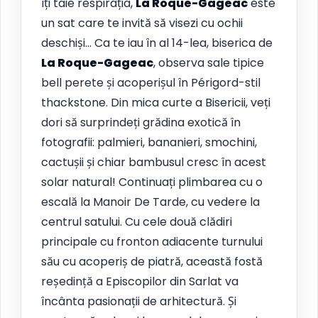
îți taie respirația,
La Roque-Gageac
este
un sat care te invită să visezi cu ochii
deschiși… Ca te iau în al 14-lea, biserica de
La Roque-Gageac
, observa sale tipice
bell perete și acoperișul în Périgord-stil
thackstone. Din mica curte a Bisericii, veți
dori să surprindeți grădina exotică în
fotografii: palmieri, bananieri, smochini,
cactușii și chiar bambusul cresc în acest
solar natural! Continuați plimbarea cu o
escală la Manoir De Tarde, cu vedere la
centrul satului. Cu cele două clădiri
principale cu fronton adiacente turnului
său cu acoperiș de piatră, această fostă
reședință a Episcopilor din Sarlat va
încânta pasionații de arhitectură. Și