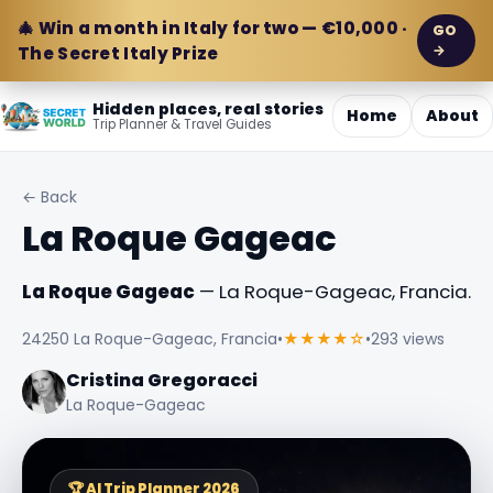
🎄 Win a month in Italy for two — €10,000 ·
GO
→
The Secret Italy Prize
Hidden places, real stories
Home
About
Trip Planner & Travel Guides
← Back
La Roque Gageac
La Roque Gageac
— La Roque-Gageac, Francia.
24250 La Roque-Gageac, Francia
•
★★★★☆
•
293 views
Cristina Gregoracci
La Roque-Gageac
🏆 AI Trip Planner 2026