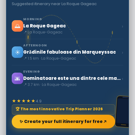
Suggested itinerary near La Roque Gageac
MORNING
🌅
›
La Roque Gageac
📍 La Roque-Gageac
AFTERNOON
☀️
›
Grădinile fabuloase din Marqueyssac
📍 1.5 km · La Roque-Gageac
EVENING
🌆
›
Dominatoare este una dintre cele mai frumoase sate din Franța
📍 3.7 km · La Roque-Gageac
★★★★★
4.9
🏆 The most innovative Trip Planner 2026
✨ Create your full itinerary for free