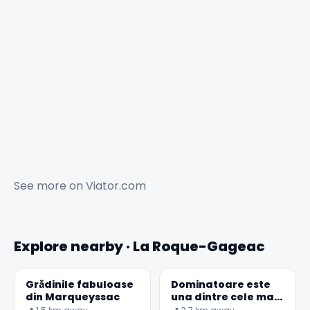
See more on
Viator.com
Explore nearby · La Roque-Gageac
Grădinile fabuloase
Dominatoare este
din Marqueyssac
una dintre cele mai
frumoase sate din