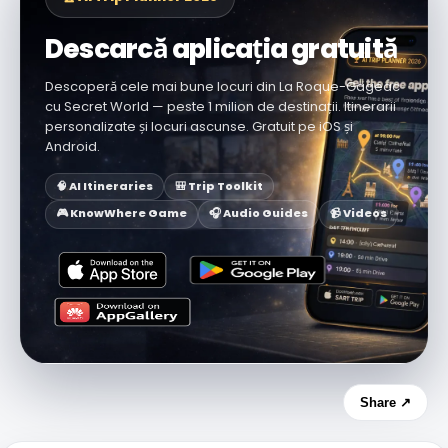
Descarcă aplicația gratuită
Descoperă cele mai bune locuri din La Roque-Gageac
cu Secret World — peste 1 milion de destinații. Itinerarii
personalizate și locuri ascunse. Gratuit pe iOS și
Android.
🧠 AI Itineraries
🎒 Trip Toolkit
🎮 KnowWhere Game
🎧 Audio Guides
📹 Videos
Share ↗