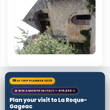
🗺 AI TRIP PLANNER 2026
🎄 WIN A MONTH IN ITALY — €10,000 →
Plan your visit to La Roque-
Gageac