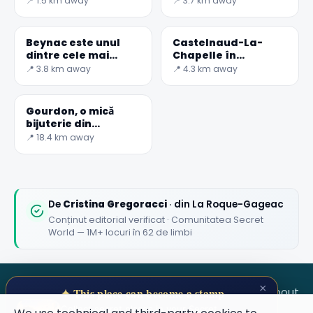
📍 1.5 km away
📍 3.7 km away
Franța
Beynac este unul
Castelnaud-La-
dintre cele mai
Chapelle în
frumoase sate din
Dordogne
📍 3.8 km away
📍 4.3 km away
Franța
Gourdon, o mică
bijuterie din
Provence
📍 18.4 km away
De
Cristina Gregoracci
· din La Roque-Gageac
Conținut editorial verificat · Comunitatea Secret
World — 1M+ locuri în 62 de limbi
×
SECRET WORLD
Terms
Privacy
About
✦ This place can become a stamp
Collect secret places in your Secret